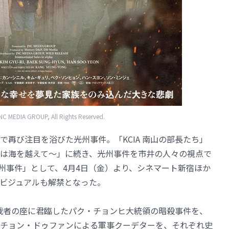
 MEDIA GROUP, All Rights Reserved.
再び注目を浴びた光州事件。「KCIA 南山の部長たち」
は海を越えて～」に続き、光州事件を市井の人々の視点で
の光州事件」として、4月4日（金）より、シネマート新宿ほか
ビジュアルも解禁となった。
独裁者の座に君臨したパク・チョンヒ大統領の暗殺事件を、
チョン・ドゥファンによる軍事クーデターを、それぞれ史