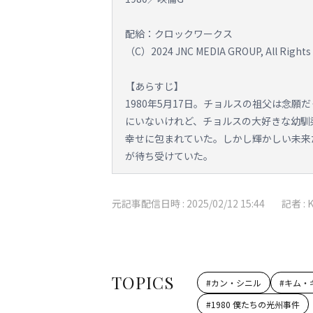
配給：クロックワークス
（C）2024 JNC MEDIA GROUP, All Rights 
【あらすじ】
1980年5月17日。チョルスの祖父は念
にいないけれど、チョルスの大好きな幼馴
幸せに包まれていた。しかし輝かしい未来
が待ち受けていた。
元記事配信日時 :
2025/02/12 15:44
記者 :
TOPICS
#
カン・シニル
#
キム・
#
1980 僕たちの光州事件