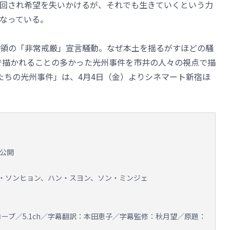
回され希望を失いかけるが、それでも生きていくという力
なっている。
領の「非常戒厳」宣言騒動。なぜ本土を揺るがすほどの騒
で描かれることの多かった光州事件を市井の人々の視点で描
僕たちの光州事件」は、4月4日（金）よりシネマート新宿ほ
国公開
・ソンヒョン、ハン・スヨン、ソン・ミンジェ
コープ／5.1ch／字幕翻訳：本田恵子／字幕監修：秋月望／原題：