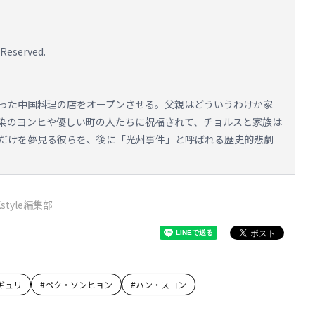
Reserved.
願だった中国料理の店をオープンさせる。父親はどういうわけか家
染のヨンヒや優しい町の人たちに祝福されて、チョルスと家族は
だけを夢見る彼らを、後に「光州事件」と呼ばれる歴史的悲劇
Kstyle編集部
ギュリ
#
ペク・ソンヒョン
#
ハン・スヨン