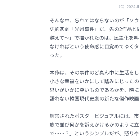
（C）2024 JNC
そんな中、忘れてはならないのが「ソウ
史的悲劇「光州事件」だ。先の2作品と
越えて～」で描かれたのは、民主化を叫
なければという使命感に目覚めてゆくタ
った。
本作は、その事件のど真ん中に生活をし
小さな幸福をいかにして踏みにじったの
思いがいかに尊いものであるかを、時に
語れない韓国現代史劇の新たな傑作映画
解禁されたポスタービジュアルには、市
族で並び何かを訴えかけるかのように立
で……？」というシンプルだが、怒りや