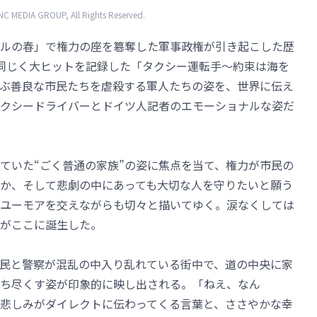
 MEDIA GROUP, All Rights Reserved.
ルの春」で権力の座を簒奪した軍事政権が引き起こした歴
同じく大ヒットを記録した「タクシー運転手～約束は海を
ぶ善良な市民たちを虐殺する軍人たちの姿を、世界に伝え
クシードライバーとドイツ人記者のエモーショナルな姿だ
ていた“ごく普通の家族”の姿に焦点を当て、権力が市民の
か、そして悲劇の中にあっても大切な人を守りたいと願う
ユーモアを交えながらも切々と描いてゆく。涙なくしては
がここに誕生した。
民と警察が混乱の中入り乱れている街中で、道の中央に家
ち尽くす姿が印象的に映し出される。「ねえ、なん
悲しみがダイレクトに伝わってくる言葉と、ささやかな幸