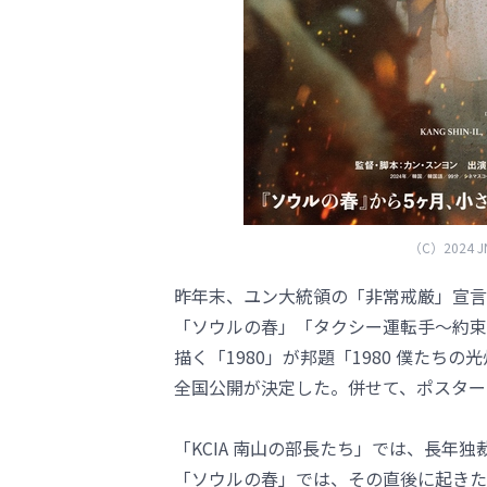
（C）2024 JNC
昨年末、ユン大統領の「非常戒厳」宣言で
「ソウルの春」「タクシー運転手～約束
描く「1980」が邦題「1980 僕たち
全国公開が決定した。併せて、ポスター
「KCIA 南山の部長たち」では、長年
「ソウルの春」では、その直後に起きた