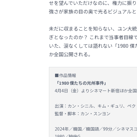
せを望んでいただけなのに、権力に振り
強さが家族の目の奥で光るビジュアルと
未だに収まることを知らない、ユン大統
ぎとなったのか？ これまで当事者目線
いた、涙なくしては語れない「1980 
か全国公開される。
■作品情報
「1980 僕たちの光州事件」
4月4日（金）よりシネマート新宿ほか全
出演：カン・シニル、キム・ギュリ、ペク
監督・脚本：カン・スンヨン
2024年／韓国／韓国語／99分／シネマス
1980／映倫G