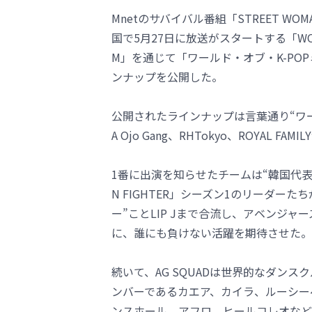
Mnetのサバイバル番組「STREET WO
国で5月27日に放送がスタートする「WOS
M」を通じて「ワールド・オブ・K-PO
ンナップを公開した。
公開されたラインナップは言葉通り“ワールド
A Ojo Gang、RHTokyo、ROYAL
1番に出演を知らせたチームは“韓国代表”の
N FIGHTER」シーズン1のリーダー
ー”ことLIP Jまで合流し、アベンジャ
に、誰にも負けない活躍を期待させた。
続いて、AG SQUADは世界的なダンスク
ンバーであるカエア、カイラ、ルーシー
ンスホール、アフロ、ヒールコレオなど