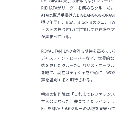
RHTokyoは東京の象徴的なダンサーで
RIEHATAがリーダーを務めるクルーだ。O
ATAは最近手掛けたBIGBANGのG-DR
弾少年団）、BoA、Block Bのジコ、T
ィストの振り付けに参加して存在感をア
が集まっている。
ROYAL FAMILYの合流も期待を高めて
ジャスティン・ビーバーなど、世界的な
感を見せたクルーだ。パリス・ゴーブルがリ
を経て、現在はティシャを中心に「WO
声を証明すると期待される。
番組の制作陣は「これまでレファレンス
主人公になった。夢見てきたラインナッ
F』を輝かせる6クルーの活躍を見守っ