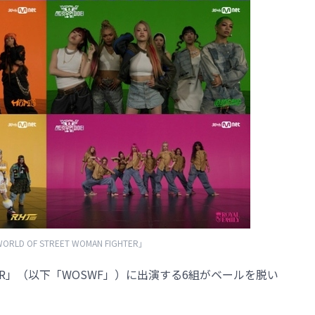
RLD OF STREET WOMAN FIGHTER」
FIGHTER」（以下「WOSWF」）に出演する6組がベールを脱い