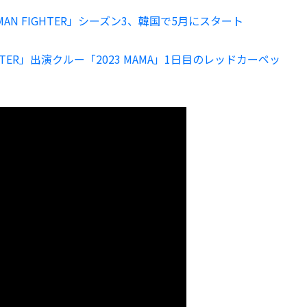
MAN FIGHTER」シーズン3、韓国で5月にスタート
IGHTER」出演クルー「2023 MAMA」1日目のレッドカーペッ