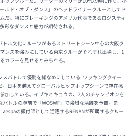
ホップクルーだ。リーダーのマリーが10代の時に作り、小
ールド・オブ・ダンス」のヘッドライナークルーとしてド
ムだ。特にブレーキングのアメリカ代表であるロジスティ
多彩なダンスと底力が期待される。
バトル文化にルーツがあるストリートシーン中心の大阪ク
マンスを強みにしている東京クルーがそれぞれ出場し、1
るカラーを見せるとみられる。
有数のダンスバトルで優勝を総なめにしている“ワッキングクイー
だ。日本を越えてグローバルヒップホップシーンで存在感
参加している。イブキとキョウカ、2人のチャンピオンを
圧倒的なバトルの腕前で「WOSWF」で強烈な活躍を予告。ま
、aespaの振付師として活躍するRENANが所属するクルー