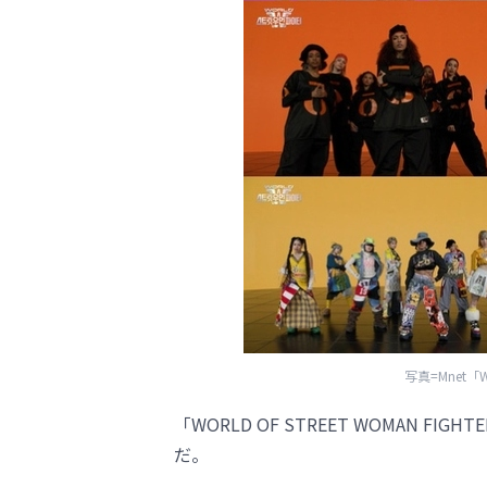
写真=Mnet「WO
「WORLD OF STREET WOMAN 
だ。