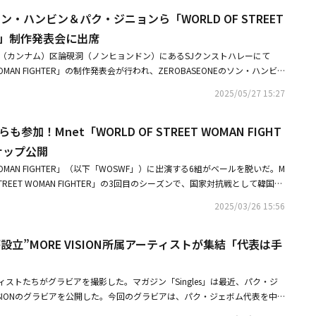
ee、noze、リ・ジョン、リヘイ、Lip J、Monika、AIKI、Honey J、ヒョジ
く反省します」と伝えた。「相手のクルーダンサーには状況を認知するやい
ェスティバルに見え、皆さんが主人公のようだった」と語った。パク・ジニ
 ソン・ハンビン＆パク・ジニョンら「WORLD OF STREET
LD OF STREET WOMAN FIGHTER」は、「STREET WOMAN FIGHT
えました」と、相手には謝罪したことも明らかにした。先立って21日、ヒ
緒に審査に参加した。MOTIVは団体でジャズステージを披露し、大きな構成の
、韓国を含めニュージーランド、アメリカ、日本、オーストラリアまで計5ヶ
TER」制作発表会に出席
チャンネル「今日もチェ・ヒョジン」にはMnet「WORLD OF STREET WOM
だという評価を受けた。OSAKA Ojo Gangはパーティーの雰囲気で男性と
。AG SQUAD（オーストラリア）、BUMSUP（韓国）、MOTIV（アメリ
のリアクション動画が掲載された。該当動画では、Honey Jが相手チームのダンス
南（カンナム）区論硯洞（ノンヒョンドン）にあるSJクンストハレーにて
ふれるパフォーマンスを披露し、KYOKAが歌手の役割を演じた。AG SQU
ng（大阪）、RHTokyo（東京）、ROYAL FAMILY（ニュージーランド）まで6組
XX（悪口）だ」と発言し、セクハラ論争が起きた。AIKIも「こんなXXX」と
T WOMAN FIGHTER」の制作発表会が行われ、ZEROBASEONEのソン・ハンビ
活用し、ミュージカルのような華麗なステージを演出した。Vataは一度も
ジョンナムPDは「『STREET WOMAN FIGHTER』で始まり、シーズン2
は現在削除された状態だ。・「WORLD OF STREET WOMAN FIGHTE
のパク・ジニョン（J․Y․ Park）、ダンサーのマイク・ソン、リヘイ、noz
AG SQUADを選択。バダは「パク・ジニョンさんが入っても良く似合いそ
クルーと初めて一緒にサバイバルをすることになった。そのシーズンを制作
2025/05/27 15:27
別対抗戦！ダンサーたちが魅力語る成長を見守ってほしい・AIKI、修士課程
a、AIKI、リ・ジョン、Gabee、ヒョジンチョイ、Lip J、Mnetのチェ・ジョンナ
 Gangを選んだ。パク・ジニョンは最もパーティーらしかったAG SQUADを選
外ダンスクルーたちを韓国ファンに知らせるシーズンをやってもよさそうだ
僚が続々と祝福「カッコいいお母さん」
・TWICE モモの実姉らも参加！「WORLD OF STREET WOMAN FIGHT
ではAG SQUADが加算点をもらった。リアルタイム投票の結果を合算した
ズン2の時よりたくさんの海外クルーを韓国ファンの皆さんに知ってほしい
も参加！Mnet「WORLD OF STREET WOMAN FIGHT
放送が決定・ZEROBASEONE ソン・ハンビン、Mnet「WORLD OF STREE
G SQUAD、1位OSAKA Ojo Gangとなった。OSAKA Ojo Gangメンバーは
企画意図を明かした。クルー結成の基準についてチェ・ジョンナムPDは
新MCに抜擢！
あるモモは観客席で笑顔を見せ、祝福した。また、TWICEのジヒョ、AB6IX
ナップ公開
ければならない』ということは考えなかった。世界大会のバトルとして出会
E出身のチェ・イェナ、ノ・ジソン、チョン・ウヒ、ハン・イェリなども客席
で名前を知らせたクルーたちが、僕たちの番組の中で物語を描ける叙事を持
ET WOMAN FIGHTER」（以下「WOSWF」）に出演する6組がベールを脱いだ。M
送で惜しくも脱落となったBUMSUP（韓国）のHoney J、リ・ジョン、no
ンに紹介できればと思った」とし、「韓国代表のBUMSUPは、シーズン1の
TREET WOMAN FIGHTER」の3回目のシーズンで、国家対抗戦として韓国で
iなどもステージに上がり、ファイナルステージを終えたクルーたちをハグで励ます
MAN FIGHTER』のダンスと一緒に見せられる実力と魅力が十分あると思った。
する「WOSWF」が25日、公式YouTubeチャンネル「The CHOOM」を通
WICE モモ、実姉と約10年ぶりにパフォーマンスを披露「昔のことを思い
2025/03/26 15:56
ケミストリー（相手との相性）を見るために結成した」と説明した。様々な
K-POPミッション」グローバル大衆評価をオープンし、6組のラインナップ
ムのIBUKIと10年ぶりに対決！「WORLD OF STREET WOMAN FIGHTER」
制作陣は翻訳の問題について明かした。チェ・ジョンナムPDは「一つの言
ンナップは言葉通りワールドクラスだ。AG SQUAD、BUMSUP、MOTI
語、日本語などがあるので、翻訳に時間がかかっている。制作陣の3倍ほど
設立”MORE VISION所属アーティストが集結「代表は手
g、RHTokyo、ROYAL FAMILYが「WOSWF」のラインナップに名を連ねた。1番
ューをしてくださり、それをベースに制作陣も進行している。未熟な部分が
代表のBUMSUP。2021年を熱く盛り上げた「STREET WOMAN FIGHT
せてくれる体の言語に期待してほしい」と明かした。Mnet「M COUNTDO
ーたちが集まった。さらにワッキング界のレジェンドバトラーことLIP Jまで
アーティストたちがグラビアを撮影した。マガジン「Singles」は最近、パク・ジ
ZEROBASEONEのソン・ハンビンは、初めて単独MCを務める。ソン・ハ
ームを完成。シーズン1で優勝したHoney Jをリーダーに、誰にも負けな
VISIONのグラビアを公開した。今回のグラビアは、パク・ジェボム代表を中
ていた意味深い番組に単独MCとして参加することになり、とても光栄だ。
、AG SQUADは世界的なダンスクルーROYAL FAMILYの全盛期をリード
E VISION所属のキム・チョンハ、ダンスクルーHoly Bang、ダンスクルー
ラスへと広がっていくだけに、僕もMCとしてたくさんのことを学んで、感