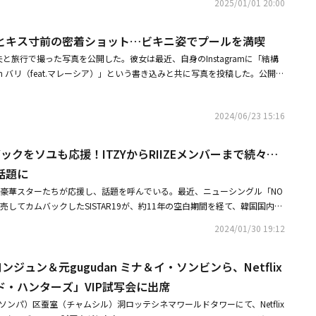
バーであるカエア、カイラ、ルーシーベイビーを中心に結成されたクルー
2025/01/01 20:00
に盛り込んだ。彼らはカリスマ性と独自の魅力をアピールしながら今回のスタ
ダーMCという修飾語を獲得したい」とし、「一番重要な司会の部分を含
スホール、アフロ、ヒールコレオなど、様々なジャンルのダンサーたちが集
に意見を出すなど、プロフェッショナルな姿を見せた。キム・チョンハは撮
の実力、リアクションまで、一つもぬかりなく多彩な魅力を見せられるMC
のチームで、オーストラリアを代表して「WOSWF」に出場する。アメリカ
下夫とキス寸前の密着ショット…ビキニ姿でプールを満喫
コミュニケーションをとりながら、自身のアイデアである美しい猛獣をテー
んだ。MCとして難しい部分を聞くと彼は「最初の収録をする前に、事前に
れない相手だ。MOTIVは正統派オールドスクールヒップホップダンサーのマリ
高めた。さらにインタビューでMORE VISIONの代表であるパク・ジェボ
も勉強し、出演するダンサーの皆さんの名前も覚えたが、国別対抗戦なの
、夫と旅行で撮った写真を公開した。彼女は最近、自身のInstagramに「結構
ップホップクルーだ。リーダーのマリーが10代の時に作り、小規模で始ま
は「ジェボムお兄さんは新しい世界をずっと見せてくれる方で、成功事例を
た。最大限努力して準備した」とし、「現場で僕がどうすればダンサーの皆
in バリ（feat.マレーシア）」という書き込みと共に写真を投稿した。公開さ
「ワールド・オブ・ダンス」のヘッドライナークルーとしてドラマチックな
でインスピレーションを与えてくれる存在だ。私だけでなく、新たなスター
き出し、司会として滞りなくスムーズにできるか考えたが、皆さんのダンス
夫と旅行を楽しんでいる。ビキニ姿でプールを満喫している写真では抜群の
ームだ。特にブレーキングのアメリカ代表であるロジスティックスがメンバ
輩たちに良いエネルギーを与え、手本になってくれる先輩だと思う」と彼に
れてとても楽しくできた」と答えた。これにチェ・ジョンナムPDはソン・
見たホン・ヒョンヒは「ラブは？」と子供について聞き、Honey Jは「母
多彩なダンスと底力が期待される。日本からは2組が出場。ヒップホップと
回のグラビアを通じてチームの色をはっきりと見せてくれたHoly Bang。
を絶賛し、制作陣として大いに感動したと伝えた。また、JYPエンターテイ
2024/06/23 15:16
oney Jは2022年、アパレル業界で働く1歳年下の男性と結婚し、娘を授か
るストリートシーン中心の大阪クルー、精巧なコレオグラフィとパフォーマ
Holy Bangを「ヒップホップ好きなダンサーが集まったクルー」と紹介しなが
ョンと、世界的なダンスクルーKINJAZの共同創立者マイク・ソンがファ
 2TV「スーパーマンが帰ってきた」に出演し、人気を博した。彼女は「妊娠
京クルーがそれぞれ出場し、1つの国を代表すると同時に、お互い異なるカ
ngが「優雅なギャングスター」を目指していたが、今は「高級感のあるセクシー
し、ビヨンセのツアーでメインダンサーとして活躍した世界的な振付師のア
は（出産後に）わざわざスケジュールを決めておいた。そうしなければ復帰が
まず、OSAKA Ojo Gangは世界有数のダンスバトルで優勝を総なめにして
ムバックをソユも応援！ITZYからRIIZEメンバーまで続々…
明した。さらに「かっこよくてエレガントで、高級なムードを醸し出すスタ
a Janell）などもスペシャルジャッジとして出演する。パク・ジニョンは
、公演に出演することにして練習するしかない状況になったので、自然に体
ことイブキを中心にしているチームだ。日本を越えてグローバルヒップホッ
話題に
と付け加えた。また「メンバーたちがパフォーマンスのディレクションを担
一番本能的に感じられる仕事はダンスだ。僕の始まりもキム・ゴンモさんの
__)がシ
ているキョウカもメンバーとして参加している。イブキとキョウカ、2人の
PROJECT FILM』を通じて、チームのために努力と成長を続けている」と語っ
頃からダンスは、最も究極的な部分だったが、歌やその他いろいろなもの
ックを豪華スターたちが応援し、話題を呼んでいる。最近、ニューシングル「NO
SAKA Ojo Gangは、圧倒的なバトルの腕前で「WOSWF」で強烈な活躍
ngは「ダンスと音楽への理解度が深いパク・ジェボム代表のおかげで、ダンサー
反応できるのが嬉しかった」とし、「世界中のダンスが上手な人を集めて僕
を発売してカムバックしたSISTAR19が、約11年の空白期間を経て、韓国国内外
モモの実姉であるHANAと、aespaの振付師として活躍するRENANが所属す
ができる」と感謝を示した。パク・ジェボムが直接選んだメンバーで構成さ
ても嬉しかった。オーディション番組を地上波でやったが、かなり違う。生
るなど人気を博している中、芸能界の仲間たちのダンスチャレンジが反響を
めている。RHTokyoは東京の象徴的なダンサーで、K-POPシーンでも現
2024/01/30 19:12
ップ、コレオグラフィ、ブレイキングなど様々なジャンルを包括するチーム
たので、僕も番組だということを忘れて収録に臨んだ」と話した。マイク・
ジュンらが応援に駆け付け、SISTARとして共に活動したソユ、宇宙少女
しているRIEHATAがリーダーを務めるクルーだ。OSAKA Ojo Gangと並
Dは今回の撮影に対して「MORE VISIONのアーティストが一緒に撮影すること自体
レベルの高いダンサーたちが一ヶ所に集まって踊るのを見られるのは、この
のショヌ、Honey J、AIKIなどが「NO MORE（MA BOY）」のチャレンジに参
RIEHATAは最近手掛けたBIGBANGのG-DRAGONの新曲「TOO BAD」
たし、撮影しながら『さすが一つのチームだ』と感じた」と話した。MVPの
化の人たち、ダンス文化において大きなことだと思う」とし、「ダンサーた
ヨンジュン＆元gugudan ミナ＆イ・ソンビンら、Netflix
組のステージで会ったK-POPアイドルたちのダンスチャレンジも続いてい
（防弾少年団）、BoA、Block Bのジコ、TWICE、2NE1のCL、EXOな
ty Forceは「カメレオンみたいにステージにピッタリな色を着こなすチーム
で、ある時はバトルするけれど、また一緒にも踊る。その姿がとても特別
ン＆イ・デフィ、ZEROBASEONEのソン・ハンビン、ITZYのイェジ＆ユナ、
ラスのアーティストの振り付けに参加して存在感をアピールしてきただけに、チ
・ハンターズ」VIP試写会に出席
あまりにも素晴らしい。その上誰一人悪目立ちせず、ステージ上で最高の相
つの祝祭のように思える」と強調した。韓国代表のBUMSUPは、「STREE
A4のシヌゥ、チョン・セウン、RIIZEのショウタロウ、PENTAGONのフイ、SU
心が集まっている。ROYAL FAMILYの合流も期待を高めている。ROYAL
ソンパ）区蚕室（チャムシル）洞ロッテシネマワールドタワーにて、Netflix
。AOMGからHigher Musicまで様々な成功事例を持っているパク・ジェ
ER」シーズン1のリーダーたちで構成された。昨年12月に結婚・妊娠を同時に発表
ク＆シンドンらが、SISTAR19と「NO MORE（MA BOY）」を一緒に歌って踊
シエラ、レディー・ガガ、ジャスティン・ビーバーなど、世界的なアーティスト