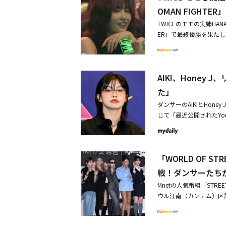
突破。今年韓国で公開さ
OMAN FIGHTE
韓！劇場版「鬼滅の刃」
TWICEのモモの実姉HANAが
滅の刃」無限城編の大ヒ
ER」で最終優勝を果たした。韓
ER」（以下「WSWF」）で
ang（日本）がファイ
0％、フィナーレステージ加
AIKI、Hone
QUAD、3位がMOTIV
ク・ソン、アリヤ・ジャネル
た」
SceneでAG SQUAD
ダンサーのAIKIとHone
ファイナルを最後まで戦
じて「最近公開されたYo
露した。MOTIVはASH I
用したことにより、不快
ルー全員と一緒に踊りに
テージに対する真心が大
た瞬間を盛り込んだステージ
いように注意すべきだと
「CHAMPION」で、
「WORLD OF S
と伝えた。さらに「今後
通し、優勝するまでのチ
いご指摘と応援の両方をあり
戦！ダンサーたち
ー・アイデンティティ・
を通じて「昨夜アップロー
盛り上げた。AG SQU
Mnetの人気番組「STRE
応援してくださるたくさ
フォーマンスを披露。M
ウル江南（カンナム）区論
謝罪した。彼女は「メンバー達
練さまで盛り込んだ。OSA
F STREET WOMA
緒に見るため集まったラ
Gangを表現した。フィ
ーサー、ZEROBASEO
没入し、相手ダンサーに
楽曲「Gatsby」でパ