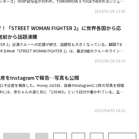
ーズ」のVIP試写会が行われ、TOMORROW X TOGETHERのヨンジュ
ONの代表としての心境や責任感に対して彼は「AOMGはビジネスのことは何も知ら
精神的柱として力を添え、Monikaの空席はLip Jが埋めた。Monikaは「出
 MORE（MA BOY）」は、SISTAR19のデビュー曲である「Ma Boy」の
ールドクラスの存在感を見せたクルーだ。パリス・ゴーブルがリードして全
IXXのヒョギ、イ・ソンビン、チェ・ユニョン、ピョ・イェジン、キム・ジェ
楽しくやろうという気持ちで始めた。Higher Musicは僕がこの業界で一定
。出産したら、産後ケアをどのようにすればよいか悩むものだが、私はダン
いた楽曲で、シンプルでありながらも中毒性のあるフックのメロディが魅力
AMILYは、世代交代を経て、現在はティシャを中心に「WOSWF」のニュージー
2024/01/26 12:30
OOLのジュヨン、元gugudanのミナ、チャ・イェリョン、パク・ソンウン、ダ
する人々を応援するために立てた会社だ。その経験を含め、MORE VISIO
サーになったのではないかと思い、楽しみだ」とし、「競演が進行すればす
爆発的な歌唱力とボラの成熟したボーカルが調和をなし、話題を呼んだ。特
、世界的な名声を証明すると期待される。番組の制作陣は「これまでレファ
イ・へジョン、ユン・チャニョン、ソン・ヘナ、ソン・ジウ、ハ・ジヨン、ダン
ネス経験とノウハウを築いた状態できちんと始めた会社だ。立場も変わって投
かったと思えるほど、本当に大変な競演をしていた。残念だった気持ちが、
に合わせて、セクシーでカリスマ性溢れるダンスだけでなく、キューピッド
外のダンサーの方たちが私たちの番組の主人公になった。夢見てきたライン
で！「STREET WOMAN FIGHTER 2」に世界各国から応
ュ・ダイン、ユ・ヒグァン、チェ・ドング、イ・ハンジュ、ソン・チェビ
分勝手にしてはいけない」と代表としての心構えを語った。
た。それにもかかわらず、再び意気投合して私も踊らなければならない状況
AR19ならではのキュートかつ激しいパフォーマンスで人気を博している。今
抗戦で繰り広げられる今回の『WOSWF』を輝かせる6クルーの活躍を見守
ウンらが出席した。同作は廃墟となった世界、力だけが支配する無法地帯の
。一人ではできなさそうだったので、早朝からLip Jを呼んで準備してい
送前から話題沸騰
LLIONのリア・キムとソン・ヘヨンが参加して完成度を高めた。レジェンド
。・ダンスサバイバル番組「STREET WOMAN FIGHTER」シーズン3、
残るために繰り広げる最後の死闘を描く作品で、Netflixで26日に配信され
Pのリーダーを務めるHoney Jは、韓国チームのケミストリーを10点満点だと
バックで再び人気を証明したSISTAR19は、アメリカのUSA TODAY、EL
OTO】「STREET WOMAN FIGHTER」出演クルー「2023 MAMA」1日目
 FIGHTER 2」出演クルーへの応援が続き、話題性も大きくなっている。韓国で8
tflix映画「バッドランド・ハンターズ」で新たなアクションを予告（総
表となると、その分負担があった。実際に辛い部分もあったが、表に出さな
e、FLAUNT、HYPEBAEなど海外の有名メディアからも好評を得た。「NO MORE
場
Mnet「STREET WOMAN FIGHTER 2」は、最近8組のクルーのラインナ
Netflix映画「バッドランド・ハンターズ」メインポスター＆予告編を公開
ちの母親になると、より切実になった部分がある。シーズン1の時も切実だ
の音楽チャートを席巻すると同時に、iTunesグローバルチャートでフランス、
マッチミッション」を公開した。各シーンのセレブはもちろん、ファンも注目
2023/06/26 18:10
2、3倍の切実さと責任感をもって頑張っている」と出演の感想を明かし
ア、ドイツ、台湾、タイ、香港、トルコ、マレーシアの世界9地域で1位を獲
まっている。最近、再び全盛期を迎えたオム・ジョンファは、自身のSNSを
「一緒にやりながらたくさん学んだ。あるチームからはチームワークを学び、あ
いる。・パク・ソジュンからハン・ソヒまで、SISTAR19のカムバック記
CHOOM」の1MILLIONの映像をキャプチャーし、1MILLION、リア・キムのSNS
ーと力を学んだ。けん制した特定のチームはなかった。私たちは一丸となっ
ージックバンク」MCの再会も・ヒョリン＆ボラのユニットSISTAR19、ニ
出産をInstagramで報告…写真も公開
2AMのチョグォンとチョ・スンヨン（WOODZ）も自身のSNSを通じ、1M
わせた」と話した。最後にMonikaは「かなり強い性格の持ち主たちが集
E（MA BOY）」MV公開カウガールに変身
た。IZ*ONE出身のチェ・イェナは動画のキャプチャーとともに「Redyちゃ
第1子出産を報告した。Honey Jは5日、自身のInstagramに1枚の写真を投稿
ように成長し、逆境を乗り越えるのか見守ってほしい」とし、Gabeeは「ご
の絵文字を投稿し、1MILLIONのメンバーであるRedyを応援した。(G)I-
中には、赤ちゃんの姿と共に「230405」という日付が書かれている。生ま
り踊る人たちが出てくる。そんな人たちがダンスで戦う。国のプライドまで
LLIONについて「本当にカッコいい。とても応援してるよ。ファイト！」とメッ
愛い足型も目を引く。Honey Jは昨年11月、アパレル業界に務める1歳年
ーパミンを爆発させられると思う」と自信を見せた。「WORLD OF STRE
ルした。また、Block Bのジコは自身のSNSにTSUBAKILLのミッション
式な結婚式を控え、第1子の妊娠を知らせ、話題になった。そして3月に
ER」は、韓国で本日（27日）午後10時よりMnetで放送される。・【PHOTO】ZB
、「STREET WOMAN FIGHTER 2」の熱気をヒートアップさせた。特に
2023/04/05 18:22
血を保管したと知らせた。彼女は「私の特別な出産準備。ラブ（胎名）に会う
ニョンら「WORLD OF STREET WOMAN FIGHTER」制作発表会に出席・
aに向かって「ファイト！」と応援。f(x)のルナは「私の人生で最高の振付を見せて
備すべきことが山ほどある。その中で私が最も重要に思ったことがひとつあ
！「WORLD OF STREET WOMAN FIGHTER」5月27日より日韓同時放送が
たの振付は最高。たくさんの人に見せつけて」と心のこもったコメントを残
くる時に、たった一度だけ採取することができる大切な生命の資源、臍帯血
援した。NCTのテヨン、ロンジュンは共演したことのあるBEBEを支持した。特
胞、免疫細胞が豊富に含まれており、難治性疾患から自閉症、発達障害など
って！」とBEBEのリーダーであるBadaを応援した。MAMAMOOのソラは
疾病の治療に活用される」と説明した。それから「どうしてこれを知らなかっ