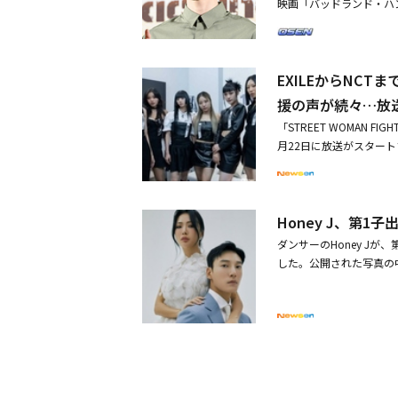
映画「バッドランド・ハンタ
ボム。MORE VISI
したMonikaは、チームの
り、注目を集めた。新曲「NO
とコラボし、早くからワ
ン、ソ・ボムジュン、V
ないまま、好きな人たちと
産してから50日たった
延長線上にある内容を描
盛期を迎えたROYAL F
ウォン、元AFTERSCH
の知名度を得た後、音楽を
スで産後ケアをするダン
的だ。さらにヒョリンの
ランド代表として出撃し
ンサーのHoney J、
Nは僕の10年間のビジ
るほど、参加しなくてよ
に、中毒性の高いパート
レンスとして見てきた海
EXILEからNCTま
サーのミナ・ミョン、リ
資の規模もそうだし、自
良かったに変わっていっ
の矢を連想させるSIST
ナップだ」とし「国家対
ン、ヨンオ、キム・チェ
だ。昨日から運動を始めた
援の声が続々…放
回の振り付けには、1MI
っていただきたい」と伝えた
中で生きる者たちが、生き
る」と話した。BUMSU
ユニットらしい華やかなカム
韓国で5月にスタート・【PH
「STREET WOMAN
る。・マ・ドンソク、Ne
答えながらも、「国家代
LE、Rolling Ston
のレッドカーペットに登
月22日に放送がスタートする
合）・マ・ドンソク主演の
いように努力した。子持
（MA BOY）」は韓国
ップと「K-POPデス
ったが、今回はその時の
スペイン、オーストラリ
し、放送前から期待が高
た。さらにGabeeは
得するなど、注目を集めて
通じてYouTube「The 
るチームからはエネルギ
念イベントに参加！「ミュ
Honey J、第1子
をタグ付けして応援した。
た。けん制よりは、力を合
ューシングル「NO MOR
ILLIONへエールを送っ
ダンサーのHoney Jが、
まったが、私たちがどの
ん」というコメントとハート
した。公開された写真の
飯を食べて、ダンスばか
DLEのシュファも1MI
れたばかりの赤ちゃんの可
かかっている。皆さんのド
セージを残し、愛情をアピー
下の男性と結婚した。正
ET WOMAN FIGHT
映像のキャプチャーを掲載し
は、SNSを通じて臍帯
1 ソン・ハンビン＆パク・ジ
TSUBAKILLのRen
日が近づき、あれこれ準
TWICE モモの実姉らも参加
くれたAkanen、あな
る。赤ちゃんが生まれて
決定
し、TSUBAKILLを応
を保管。臍帯血には幹細
にテヨンは「Bada、頑張
100種類余りの多様な