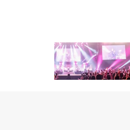
Deep N DAPを応
たんだろう。聞くやいな
ィストも応援のメッセージを送っ
も知らせることができて
積極的に応援した。人気グルー
健康と誰かの命を救うこ
送った。「STREET WOM
加する」と付け加えた。
バーたちも参加者を応援し、注
ung Jは、BEBEとLA
るBadaを応援し、We De
た、「STREET WOMAN
番組への特別な愛情をアピ
N、ユニークなダンスで
ーのBEBE、MAMAMOO
したDeep N DAP、
韓国国内最長の15年目の女性
ンジが所属する世界レベル
SUBAKILL、最強の
「STREET WOMAN
る。YouTubeチャン
いで人気急上昇動画ラン
るなど、放送前から熱い
り、「STREET WOM
REET WOMAN FI