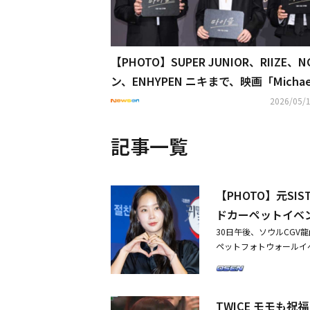
【PHOTO】SUPER JUNIOR、RIIZE、N
ン、ENHYPEN ニキまで、映画「Micha
イケル」VIP試写会に出席
2026/05/1
記事一覧
【PHOTO】元SIS
ドカーペットイベ
30日午後、ソウルCG
ペットフォトウォールイベン
Y、Dal★Shabetの
ンらが出席した。「劇場
人公である竈門炭治郎役
TWICE モモも祝
鬼たちの最終決戦を描い