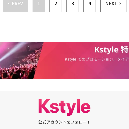
< PREV
1
2
3
4
NEXT >
援するストーリーを投稿した。シーズン2はグローバル化しただけに、各国のアーテ
や何があっても保管しなければならないと思ったし、良い機会で多くの方に
ている。BLACKPINKの振付師であるKiel Tutinは、JAM REPUBLICを
本当に嬉しい。いいものは共有しないと気が済まない。私たち家族の一生の
プのEXILEはTSUBAKILLのAkanen、MIKI、SAYAKAに言及し、エールを
ともできる臍帯血が捨てられないように、臍帯血の価値を知らせることに参
AN FIGHTER」「STREET MAN FIGHTER」シリーズに出演したクルーのメン
目を集めている。「STREET MAN FIGHTER」で優勝したJustJerkのYo
DYBOUNCEを積極的に応援。1MILLIONのペク・グヨンはBEBEのリーダーであ
m BoyzのVataはBEBE、TSUBAKILLのAkanenへの応援を書き込んだ。ま
 FIGHTER」で優勝したHoly BangのリーダーであるHoney Jは投票をPRし、
ールしている。世界的な振付師のリア・キムがリーダーを務める1MILLIO
MZ世代（ミレニアム世代＋Z世代）を魅了したヤングジェネレーションクル
、Red Velvet、Jessiなどのパフォーマンスを手掛けたミナ・ミョンを中心と
世界的に活躍しているワールドワイドアベンジャーズクルーのJAM REPUBLIC、
ヒップホップクルーであるLADYBOUNCE、Funky_Y、Waackxxxy、ユ
のクルーMANNEQUEEN、日本のダンスシーンを制覇した実力派クルーのT
バトラーが集結したオリジナルストリートヒップホップクルーのWOLF'LOまで、
 FIGHTER 2」に出演する8組のクルーたちに海外アーティストの応援も続いてい
ネル「The CHOOM」で公開されたミッション映像は、公開とともに凄まじい勢
キングにランクインした。累積再生回数500万回（6月26日基準）を突破す
関心を証明している。セレブだけでなく、各国のファンの応援も続いてお
AN FIGHTER 2」への世界の視聴者の期待もますます高まると見られる。・「ST
公式アカウントをフォロー！
GHTER 2」の参加者8組を公開！木村拓哉らの専属ダンサーが集結した日本出身クル