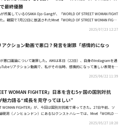
れた作品の中で最速記録となった。・【PHOTO】花江夏樹＆下野紘が訪
R」で最終優勝
レッドカーペットイベントに出席・花江夏樹＆下野紘が韓国へ！劇場版「鬼
所属しているOSAKA Ojo Gangが、「WORLD OF STREET WOMAN FIGHT
ット受け明日のイベントに登場
国で7月22日に放送されたMnet「WORLD OF STREET WOMAN FIGHT
は、AG SQUAD（オーストラリア）、MOTIV（アメリカ）、OSAKA Ojo G
2025/07/23 12:27
ナル対決を行った。ファイナルの結果は事前投票30％、リアルタイム投票7
算点で決定した。事前投票の結果は1位がOSAKA Ojo Gang、2位がAG S
y J、リアクション動画で悪口？発言を謝罪「感情的になっ
だった。そして今回、ジャッジマンとしてパク・ジニョン（J․Y․ Park）、マイ
、Saweetieが参加した。最初のOST（挿入歌）ミッションのMust Have
はiznaの「SASS」でRHTokyoとの脱落バトルで目覚めた内なるハンターの本能が
y Jが悪口議論について謝罪した。AIKIは本日（22日）、自身のInstagramを通
い抜く原動力になったというクルーのメッセージを盛り込んだステージを披
uTubeリアクション動画で、私がその当時、感情的になって激しい表現を使
SLANDの「Always a Good Time」で、リーダーのMarleeが最初のバトルでク
感を感じられた方々に心からお詫び申し上げます」と明かした。続いて「ス
来た時、MOTIVのクルーを動かす愛、エネルギー、絆を改めて強く感じさせ
2025/06/22 11:39
きいほど感情が先走ることもありますが、その感情さえも他の人を傷つけな
を披露した。OSAKA Ojo GangはZEROBASEONEのソン・ハンビンの
いうことを改めて悟りました。相手クルーにも改めてお詫び申し上げます」
6組のクルーとの対決を楽しみながら、何度負けても、スタイルを最後まで貫き
TREET WOMAN FIGHTER」日本を含む5ヶ国の国別対抗
はどのような状況でも、より丁寧な態度でコミュニケーションします。厳し
ャンピオンロードを描いたステージを演出した。2回目のミッションはクル
がたく心に刻みます」と再び頭を下げた。Honey Jも自身のInstagram
が魅力語る“成長を見守ってほしい”
ミッション。3チームのクルーが自作の音楽とパフォーマンスでステージを
ドされたYouTube動画で私の不注意な言葉によって傷ついた方々と、私を
ADはワイルドで強烈なエネルギーと戦略的なアイデンティティを盛り込んだパ
ET WOMAN FIGHTER」が、今回は国別対抗戦で帰ってきた。27日午前、ソ
んの方々に失望とご不便を与えてしまった点、深くお詫び申し上げます」と
OTIVはリアルなエネルギー、スタイル、グルーブから基本技に秘められた洗
硯洞（ノンヒョンドン）にあるSJクンストハレーでは、Mnet「WORLD O
と『スウパ（WORLD OF STREET WOMAN FIGHTER）』の初放送を一
KA Ojo Gangは、大阪で生まれ育ち、そのストリートで育ったOSAKA Ojo
N FIGHTER」の制作発表会が行われた。この発表会にはチェ・ジョンナムプロデュ
フな場で、実際にラフに話しながら視聴しました。そんな中、当時の状況に
2025/05/27 18:20
ナーレのステージは、別名「JYPミッション」で、パク・ジニョンが作った
NEのソン・ハンビン、パク・ジニョン（J․Y․ Park）、ダンサーのマイク・ソ
向かって激しい反応を見せ、私の軽率な行動によってご覧になった方々にご
フォーマンスすることになった。パク・ジニョンは「WSWF」について「一つ