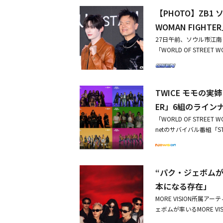
ン、BUMSUPの9人（Gab
不便をおかけした点、深
の美しいパーティー、フ
【PHOTO】ZB1
ン・チョイ）が参加した。「WOR
なや直接、謝罪の意を伝
ョンはVata、バダと一
ER」の第3シーズンで
WOMAN FIGH
ョジンチョイのYouTube
変化がない単調なステージ
国が国別対抗戦を繰り広げる
AN FIGHTER」1話
27日午前、ソウル市江
女性の役割を分け、個性あ
カ）、OSAKA Ojo Ga
を見て「あれがダンス？ 
「WORLD OF STREE
ADは扇子を小道具として
のクルーが出演する。チェ・
悪口を言い、議論に。該当動画
ン、歌手兼プロデューサー
見たことのない雰囲気だと
の時に海外にいるダンス
R」日本を含む5ヶ国の国
e、Honey J、Monik
うだ」とOSAKA Ojo
しながら、より多くの海
修了をSNSで報告！同
ムプロデューサーが出席した。
び、フィナーレのステージ
という確信を得た。シー
TWICE モモの実姉ら
ER」5月27日より日韓同時
最終順位は3位MOTIV、2位A
という気持ちだった」と
T WOMAN FIGHTER」
涙を流し、HANAの妹で
ER」6組のライン
「『この国から必ず出な
のイ・デフィ、IZ*ON
ったり、コレオ（振付）
「WORLD OF STRE
で拍手を送った。前回の放
つチームとして韓国ファ
netのサバイバル番組「S
ze、Hyojin Cho
栄光を『STREET WO
5月27日に放送がスタート
姿は温かさを届けた。・T
彼女たちが見せてくれる
じて「ワールド・オブ・
出した」・Lip J、大阪チー
国家が集まっただけに、
を公開した。公開されたライ
初バトルの行方は？
語ではなく、韓国語、英
“パク・ジェボムが
V、OSAKA Ojo Gan
の翻訳家がついてプレビ
に出演を知らせたチームは韓国
本になる存在」
あってもダンサーたちが見
ER」シーズン1のリーダ
MORE VISION所属
WN」などで司会を務めた
合流し、アベンジャーズチ
ェボムが率いるMORE 
ンビンは「楽しく視聴し
い活躍を期待させた。続いて
心に集まった個性的なMOR
韓国を超えてワールドク