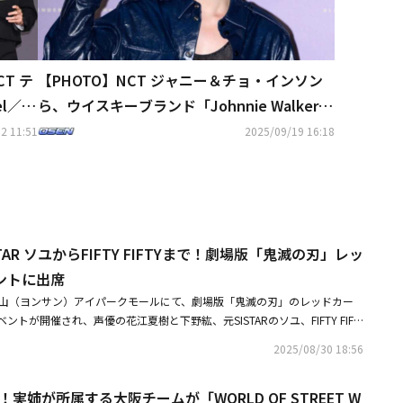
CT テ
【PHOTO】NCT ジャニー＆チョ・インソン
el／マ
ら、ウイスキーブランド「Johnnie Walker B
lue」のイベントに出席
2 11:51
2025/09/19 16:18
TAR ソユからFIFTY FIFTYまで！劇場版「鬼滅の刃」レッ
ントに出席
V龍山（ヨンサン）アイパークモールにて、劇場版「鬼滅の刃」のレッドカー
トが開催され、声優の花江夏樹と下野紘、元SISTARのソユ、FIFTY FIFT
ダル・スビン、ソン・ヨンジェ、元NATUREのキム・ソヒ、Honey J、キム・スビ
2025/08/30 18:56
版『鬼滅の刃』無限城編 第一章 猗窩座再来」で花江夏樹は、シリーズの主
、下野紘は我妻善逸役を務めた。同作は、無限城で繰り広げられる鬼殺隊と
福！実姉が所属する大阪チームが「WORLD OF STREET W
た3部作の1作目だ。韓国で公開からわずか5日で累計観客動員数200万人を