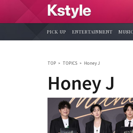
PICK UP
ENTERTAINMENT
MUSI
TOP
TOPICS
Honey J
Honey J