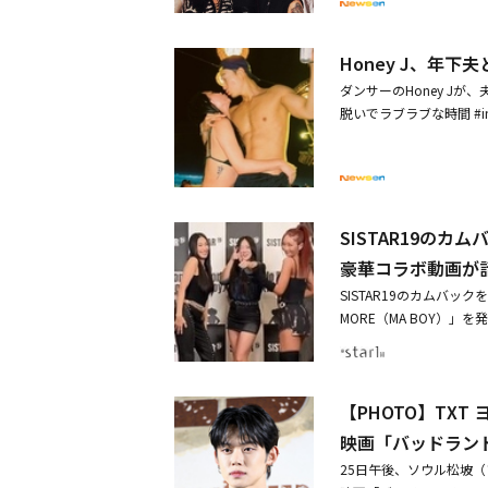
した第1世代の核心メン
MVPらの魅力を感覚的
じた。僕はオールラウン
だ。ヒップホップ、ダン
イリングに対して積極的
め、ビジュアル、ダンス
まったオールラウンダー
Honey J、年
影中にもスタッフたちと
に成長したい」と意気込
代表のMOTIVもあなど
マに、グラビアの完成度を
内容をもらってチーム名
ダンサーのHoney Jが
ーがリーダーを務めるヒ
ムに対する質問に、彼女
で、覚えるのが難しかっ
脱いでラブラブな時間 #
り、世界的なダンス競演
たくさん残して多くの面
さんの本能的な部分を引
れた写真の中で彼女は、
成長ストーリーを持つチ
トを始めるたくさんの後
を見た後は、緊張がほぐ
スタイルを誇った。これを
ーとして所属しており、
対する印象を明かした。今
ハンビンの徹底的な準備
に預けた」と反応した。H
バトル文化にルーツがあ
リーダーのHoney.Jは
ンメントの代表パク・ジニ
った。彼女は家族でKBS
ンスを強みにしている東
ら、以前はHoly Ba
イトジャッジとして出演
して20kg太った。実
ラーを見せるとみられる。
SISTAR19のカ
さ」を目指していると説
リーヤ・ジャネル（Aliy
遅れるかもしらないので
いるワッキングクイーン
豪華コラボ動画が
イルに変化していった」
「色々な仕事をするが、
重が減った」と明かした。 この投稿をInstagramで見る HaNee JeongHoney J(@__honey.j
プシーンで存在感を見せ
当する『HOLYBANG 
ダンサーだった。子供の
SISTAR19のカムバ
ェアした投稿
チャンピオンを中心にしたO
た。最後にHoly Ba
を、ダンス一つで感じて
MORE（MA BOY）」
を予告。また、TWICEの
として面白く多様な活動
が楽しめるというのがと
の音楽チャートを席巻す
るクルーとしても注目を集
れたMVPは、ヒップホ
のものという雰囲気だっ
得ている。俳優のパク・ソ
役振付師として精力的に活動
だ。MVPのYellow 
ソンは「これほどまでに
のメンバー、MONSTA X
んで日本代表として出場する。
が初めてなので新しかっ
番組が唯一だ。様々な文
【PHOTO】TXT 
加した。また、各音楽番
の振り付けだけでなく、BTS
強みを聞く質問にShor
ちがバトルする姿が特別
る。AB6IXのチョン・ウ
ど、K-POPトップク
映画「バッドランド
だ。各メンバーの実力が
で、ダンス文化における一
VANNERのヘソン、B1
ームとして披露する底力に関
25日午後、ソウル松坡（
性を見せる」と自信を示した
T WOMAN FIGHT
PER JUNIORのイトゥ
FAMILYはリアーナ、