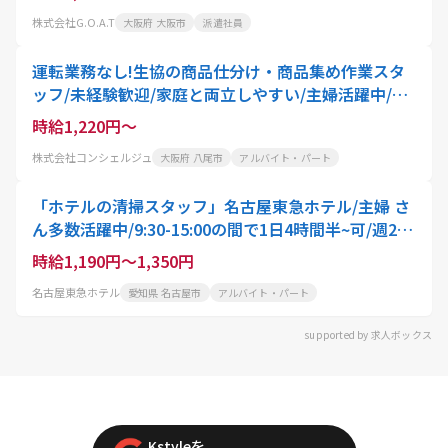
株式会社G.O.A.T
大阪府 大阪市
派遣社員
運転業務なし!生協の商品仕分け・商品集め作業スタ
ッフ/未経験歓迎/家庭と両立しやすい/主婦活躍中/週
3日～OK/扶養内OK
時給1,220円～
株式会社コンシェルジュ
大阪府 八尾市
アルバイト・パート
「ホテルの清掃スタッフ」名古屋東急ホテル/主婦 さ
ん多数活躍中/9:30-15:00の間で1日4時間半~可/週2勤
務可/接客ナシ/ひとり作業が中心
時給1,190円～1,350円
名古屋東急ホテル
愛知県 名古屋市
アルバイト・パート
supported by 求人ボックス
Kstyleを