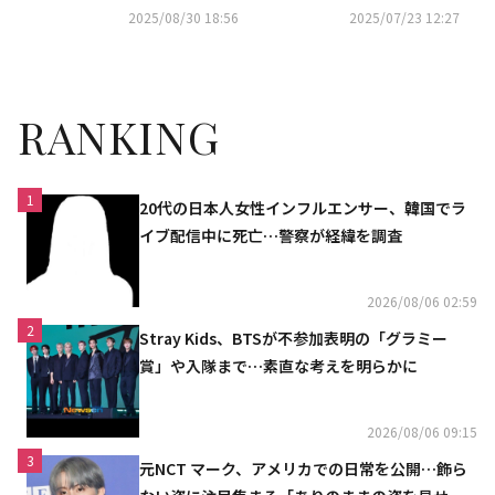
「鬼滅の刃」レッドカーペット
OF STREET WOMAN FIGHTE
2025/08/30 18:56
2025/07/23 12:27
イベントに出席
R」で最終優勝
RANKING
1
20代の日本人女性インフルエンサー、韓国でラ
イブ配信中に死亡…警察が経緯を調査
2026/08/06 02:59
2
Stray Kids、BTSが不参加表明の「グラミー
賞」や入隊まで…素直な考えを明らかに
2026/08/06 09:15
3
元NCT マーク、アメリカでの日常を公開…飾ら