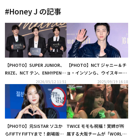
#
Honey J
の記事
【PHOTO】SUPER JUNIOR、
【PHOTO】NCT ジャニー＆チ
RIIZE、NCT テン、ENHYPEN
ョ・インソンら、ウイスキーブ
ニキまで、映画「Michael／マ
ランド「Johnnie Walker Blu
2026/05/12 11:51
2025/09/19 16:18
イケル」VIP試写会に出席
e」のイベントに出席
【PHOTO】元SISTAR ソユか
TWICE モモも祝福！実姉が所
らFIFTY FIFTYまで！劇場版
属する大阪チームが「WORLD