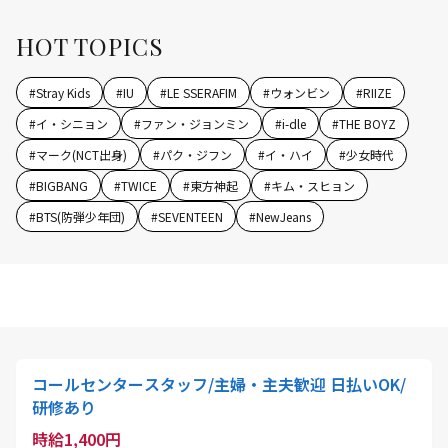
HOT TOPICS
#
Stray Kids
#
IU
#
LE SSERAFIM
#
ウォンビン
#
RIIZE
#
イ・シニョン
#
ファン・ジョンミン
#
i-dle
#
THE BOYZ
#
マーク(NCT出身)
#
パク・ジフン
#
イ・ハイ
#
少女時代
#
BIGBANG
#
TWICE
#
東方神起
#
キム・スヒョン
#
BTS(防弾少年団)
#
SEVENTEEN
#
NewJeans
コールセンタースタッフ/主婦・主夫歓迎 日払いOK/
研修あり
時給1,400円