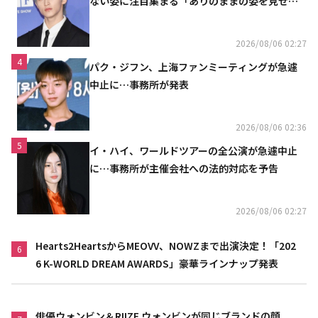
ない姿に注目集まる「ありのままの姿を見せた
い」（動画あり）
2026/08/06 02:27
4
パク・ジフン、上海ファンミーティングが急遽
中止に…事務所が発表
2026/08/06 02:36
5
イ・ハイ、ワールドツアーの全公演が急遽中止
に…事務所が主催会社への法的対応を予告
2026/08/06 02:27
Hearts2HeartsからMEOVV、NOWZまで出演決定！「202
6
6 K-WORLD DREAM AWARDS」豪華ラインナップ発表
俳優ウォンビン＆RIIZE ウォンビンが同じブランドの顔