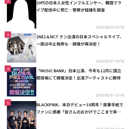
2
20代の日本人女性インフルエンサー、韓国でラ
イブ配信中に死亡…警察が経緯を調査
2026/08/06 02:59
3
2NE1＆NCT テン出演の日本スペシャルライブ、
一度は中止発表も…開催が再決定！
2026/08/07 09:56
4
「MUSIC BANK」日本公演、今年も12月に国立
競技場にて開催決定！出演アーティストに期待
2026/08/07 10:00
5
BLACKPINK、本日デビュー10周年！直筆手紙で
ファンに感謝「皆さんのおかげでここまで来ら
れた」
2026/08/08 02:28