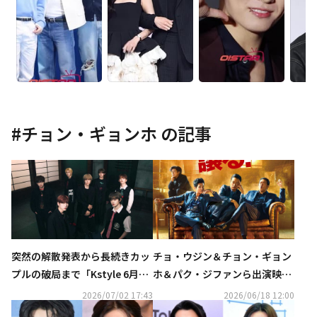
#
チョン・ギョンホ
の記事
突然の解散発表から長続きカッ
チョ・ウジン＆チョン・ギョン
プルの破局まで「Kstyle 6月の
ホ＆パク・ジファンら出演映画
記事ランキングTOP5」を発表
「BOSS／ボス」10月23日に日
2026/07/02 17:43
2026/06/18 12:00
本公開！