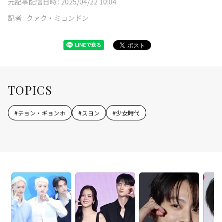
元記事配信日時 :
2025/04/22 10:04
記者 :
クァク・ミョンドン
TOPICS
#
チョン・ギョンホ
#
スヨン
#
少女時代