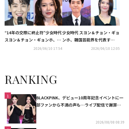
“14年の交際に終止符”少女時代
少女時代 スヨン＆チョン・ギョ
スヨン＆チョン・ギョンホ、破
ンホ、韓国芸能界を代表す
局を予言？占い師の発言が再注
る“長寿カップル”の破局に衝
2026/06/10 17:54
2026/06/10 12:05
目
撃…最近まで互いに愛情表現も
RANKING
1
BLACKPINK、デビュー10周年記念イベントに一
部ファンから不満の声も…ライブ配信で謝罪
「コミュニケーション不足だった」
2026/08/08 08:39