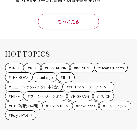
表「声帯ポリープと診断…明日手術を受ける」
もっと見る
HOT TOPICS
#
2NE1
#
NCT
#
BLACKPINK
#
KATSEYE
#
Hearts2Hearts
#
THE BOYZ
#
fantagio
#
ILLIT
#
ミュージックバンク日本公演
#
YGエンターテインメント
#
RIIZE
#
ファン・ジョンミン
#
BIGBANG
#
TWICE
#
BTS(防弾少年団)
#
SEVENTEEN
#
NewJeans
#
ミン・ヒジン
#
Kstyle PARTY