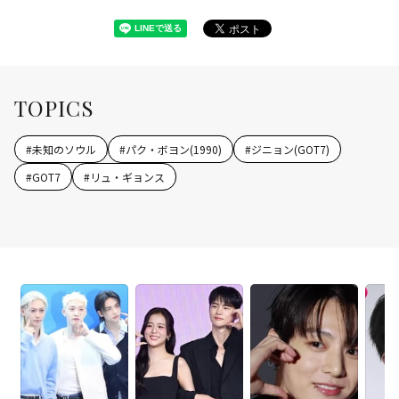
TOPICS
#
未知のソウル
#
パク・ボヨン(1990)
#
ジニョン(GOT7)
#
GOT7
#
リュ・ギョンス