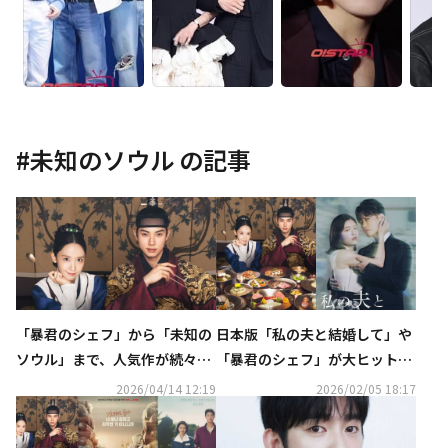
#
未知のソウル
の記事
「暴君のシェフ」から「未知の
日本版「私の夫と結婚して」や
ソウル」まで、人気作が続々ノ
「暴君のシェフ」が大ヒット！
ミネート！「第62回百想芸術大
スタジオドラゴン、2025年の年
2026/04/14 12:19
2026/02/05 18:17
賞」での受賞に期待
間売上は約568億円を記録