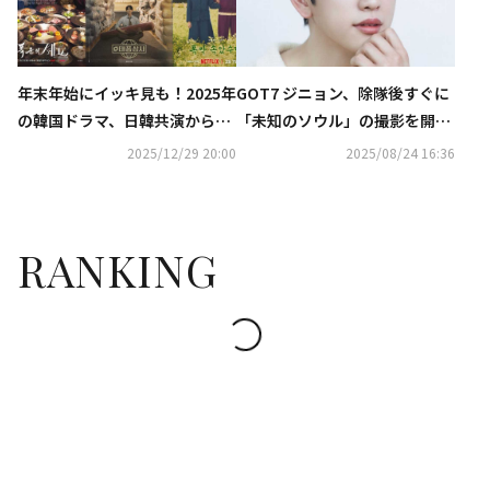
年末年始にイッキ見も！2025年
GOT7 ジニョン、除隊後すぐに
の韓国ドラマ、日韓共演からリ
「未知のソウル」の撮影を開
メイクまで…話題作を総まとめ
始“早く仕事をしたかった”
2025/12/29 20:00
2025/08/24 16:36
RANKING