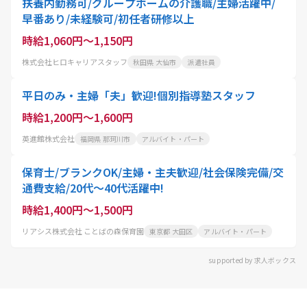
扶養内勤務可/グループホームの介護職/主婦活躍中/
早番あり/未経験可/初任者研修以上
時給1,060円～1,150円
株式会社ヒロキャリアスタッフ
秋田県 大仙市
派遣社員
平日のみ・主婦「夫」歓迎!個別指導塾スタッフ
時給1,200円～1,600円
英進館株式会社
福岡県 那珂川市
アルバイト・パート
保育士/ブランクOK/主婦・主夫歓迎/社会保険完備/交
通費支給/20代～40代活躍中!
時給1,400円～1,500円
リアシス株式会社 ことばの森保育園
東京都 大田区
アルバイト・パート
supported by 求人ボックス