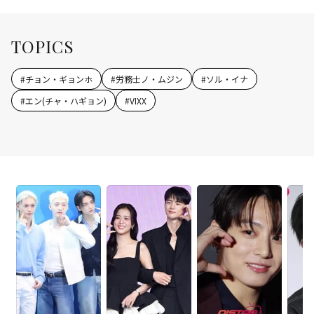
TOPICS
#
チョン・ギョンホ
#
労務士ノ・ムジン
#
ソル・イナ
#
エン(チャ・ハギョン)
#
VIXX