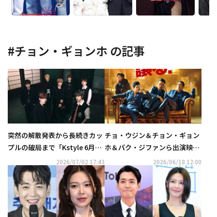
#
チョン・ギョンホ
の記事
突然の解散発表から長続きカッ
チョ・ウジン＆チョン・ギョン
プルの破局まで「Kstyle 6月の
ホ＆パク・ジファンら出演映画
記事ランキングTOP5」を発表
「BOSS／ボス」10月23日に日
2026/07/02 17:43
2026/06/18 12:00
本公開！