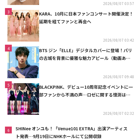
2026/08/07 03:57
3
KARA、10月に日本ファンコンサート開催決定！
延期を経てファンと再会へ
2026/08/07 03:42
4
BTS ジン「ELLE」デジタルカバーに登場！パリ
の古城を背景に優雅な魅力アピール（動画あ
り）
2026/08/07 09:48
5
BLACKPINK、デビュー10周年記念イベントに一
部ファンから不満の声…ロゼに関する憶測は否
定
2026/08/07 02:32
SHINee オンユも！「Venue101 EXTRA」出演アーティス
6
ト発表…9月19日にNHKホールにて公開収録