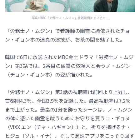
写真=MBC「労務士ノ・ムジン」放送画面キャプチャー
「労務士ノ・ムジン」で看護師の幽霊に憑依されたチョ
ン・ギョンホの迫真の演技が、お茶の間を魅了した。
韓国で6日に放送されたMBC金土ドラマ「労務士ノ・ムジ
ン」第3話では、2番目の幽霊の依頼人と会うノ・ムジン
（チョン・ギョンホ）の姿が描かれた。
「労務士ノ・ムジン」第3話の視聴率は前回より上昇し、
首都圏4.3％、全国3.9％を記録した。最高視聴率は7.2％
まで上がった。最高の1分を飾ったシーンは、ノ・ムジン
の体に憑いた幽霊を祓うためにお守りを買うコ・ギョヌ
（VIXX エン（チャ・ハギョン））と、祈りを捧げるナ・
ヒジュ（ソル・イナ）、そして念珠アプリをこっそり回す