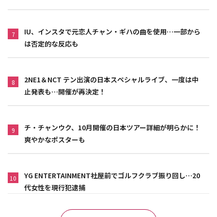
IU、インスタで元恋人チャン・ギハの曲を使用…一部から
7
は否定的な反応も
2NE1＆NCT テン出演の日本スペシャルライブ、一度は中
8
止発表も…開催が再決定！
チ・チャンウク、10月開催の日本ツアー詳細が明らかに！
9
爽やかなポスターも
YG ENTERTAINMENT社屋前でゴルフクラブ振り回し…20
10
代女性を現行犯逮捕