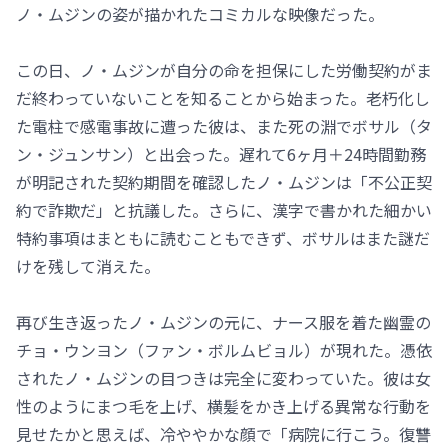
ノ・ムジンの姿が描かれたコミカルな映像だった。
この日、ノ・ムジンが自分の命を担保にした労働契約がま
だ終わっていないことを知ることから始まった。老朽化し
た電柱で感電事故に遭った彼は、また死の淵でボサル（タ
ン・ジュンサン）と出会った。遅れて6ヶ月＋24時間勤務
が明記された契約期間を確認したノ・ムジンは「不公正契
約で詐欺だ」と抗議した。さらに、漢字で書かれた細かい
特約事項はまともに読むこともできず、ボサルはまた謎だ
けを残して消えた。
再び生き返ったノ・ムジンの元に、ナース服を着た幽霊の
チョ・ウンヨン（ファン・ボルムビョル）が現れた。憑依
されたノ・ムジンの目つきは完全に変わっていた。彼は女
性のようにまつ毛を上げ、横髪をかき上げる異常な行動を
見せたかと思えば、冷ややかな顔で「病院に行こう。復讐