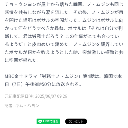
チョ・ウンヨンが屋上から落ちた瞬間、ノ・ムジンも同じ
感情を共有しながら涙を流した。その後、ノ・ムジンが目
を開けた場所はボサルの空間だった。ムジンはボサルに向
かって何をどうすべきか尋ね、ボサルは「それは自分で判
断して。君は労務士だろう？ この仕事がとても合ってい
るようだ」と皮肉めいて褒めた。ノ・ムジンを翻弄してい
たボサルが何かを教えようとした時、突然激しい振動と共
に空間が揺れた。
MBC金土ドラマ「労務士ノ・ムジン」第4話は、韓国で本
日（7日）午後9時50分に放送される。
元記事配信日時 :
2025/06/07 09:26
記者 :
キム・ハヨン