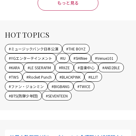
もっと見る
HOT TOPICS
#
ミュージックバンク日本公演
#
THE BOYZ
#
YGエンターテインメント
#
IU
#
SHINee
#
Venue101
#
KARA
#
LE SSERAFIM
#
RIIZE
#
音楽中心
#
AND2BLE
#
TWS
#
Rocket Punch
#
BLACKPINK
#
ILLIT
#
ファン・ジョンミン
#
BIGBANG
#
TWICE
#
BTS(防弾少年団)
#
SEVENTEEN