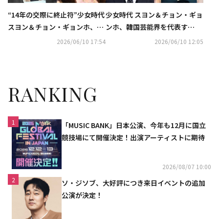
“14年の交際に終止符”少女時代
少女時代 スヨン＆チョン・ギョ
スヨン＆チョン・ギョンホ、破
ンホ、韓国芸能界を代表す
局を予言？占い師の発言が再注
る“長寿カップル”の破局に衝
2026/06/10 17:54
2026/06/10 12:05
目
撃…最近まで互いに愛情表現も
RANKING
1
「MUSIC BANK」日本公演、今年も12月に国立
競技場にて開催決定！出演アーティストに期待
2026/08/07 10:00
2
ソ・ジソブ、大好評につき来日イベントの追加
公演が決定！