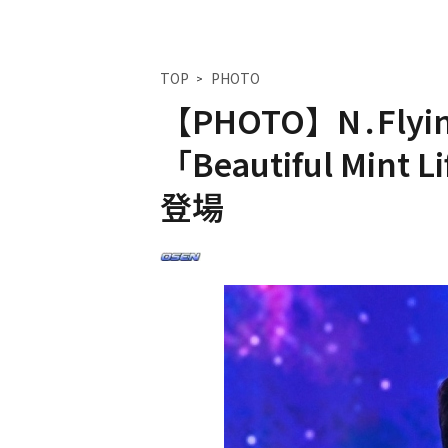
TOP
PHOTO
【PHOTO】N․Fl
「Beautiful Min
登場