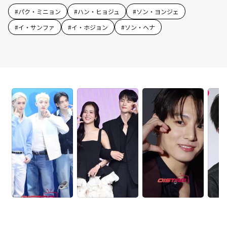
#
パク・ミニョン
#
ハン・ヒョジュ
#
ソン・ヨンジェ
#
イ・サンファ
#
イ・ホジョン
#
ソン・ヘナ