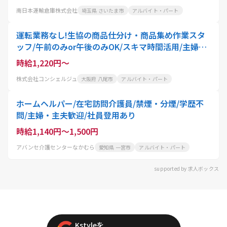
南日本運輸倉庫株式会社
埼玉県 さいたま市
アルバイト・パート
運転業務なし!生協の商品仕分け・商品集め作業スタ
ッフ/午前のみor午後のみOK/スキマ時間活用/主婦・
主夫歓迎/週3日～OK/土日休み
時給1,220円～
株式会社コンシェルジュ
大阪府 八尾市
アルバイト・パート
ホームヘルパー/在宅訪問介護員/禁煙・分煙/学歴不
問/主婦・主夫歓迎/社員登用あり
時給1,140円～1,500円
アバンセ介護センターなかむら
愛知県 一宮市
アルバイト・パート
supported by 求人ボックス
Kstyleを