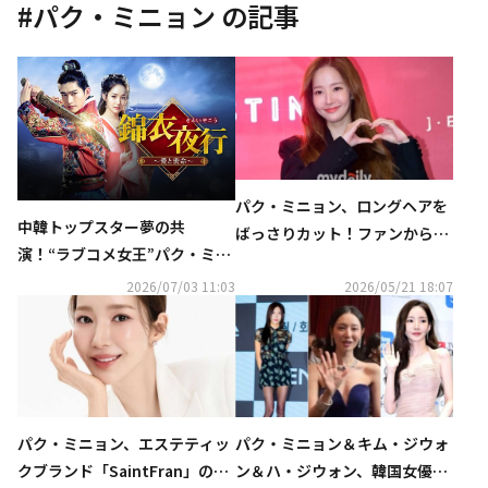
#
パク・ミニョン
の記事
パク・ミニョン、ロングヘアを
中韓トップスター夢の共
ばっさりカット！ファンからの
演！“ラブコメ女王”パク・ミニ
応援に感謝
ョン ×“ロマンス職人”チャン・
2026/07/03 11:03
2026/05/21 18:07
ハン『錦衣夜行～愛と密命
～』“幻の中国ドラマ”がついに
日本初放送！
パク・ミニョン、エステティッ
パク・ミニョン＆キム・ジウォ
クブランド「SaintFran」のモ
ン＆ハ・ジウォン、韓国女優が