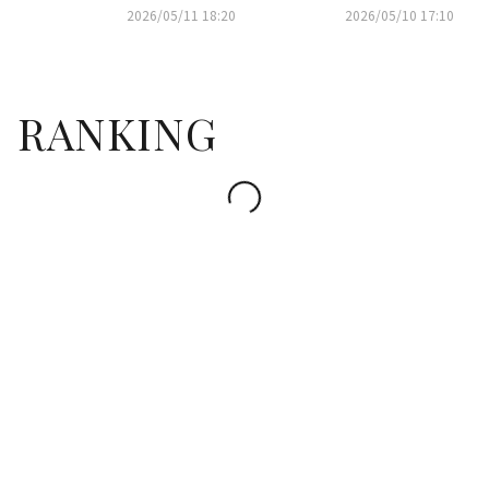
デルに抜擢！グラビアを公開
激やせ…賞賛と共に心配の声も
2026/05/11 18:20
2026/05/10 17:10
（動画あり）
RANKING