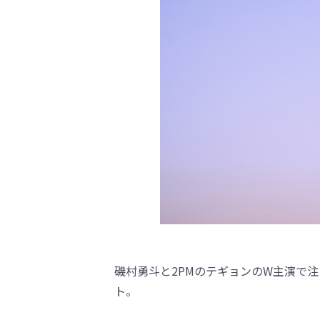
磯村勇斗と2PMのテギョンのW主演で
ト。