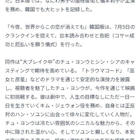
だ。日本版では、なにわ男子の道枝駿佑と福本莉子が主演
を務め、韓国でも大ヒットを記録した。
「今夜、世界からこの恋が消えても」韓国版は、7月5日の
クランクインを控えて、台本読み合わせと告祀（コサ＝成
功と厄払いを願う儀式）を行った。
同作は“大ブレイク中”のチュ・ヨンウとシン・シアのキャ
スティングで期待を高めている。「トラウマコード」「巫
女と彦星」などのドラマを通じて安定的な演技力を披露
し、視聴者を魅了したチュ・ヨンウが、今作を通じて映画
に初挑戦する。彼は劇中で、人生の目標なしにただ一日一
日を生きていくキム・ジェウォン役を務め、自身とは正反
対のハン・ソユンに出会って徐々に変化していく人物だ。
チュ・ヨンウは冷たい雰囲気のシニカルな魅力から、その
中に隠された温かい心、そしてソユンと親しくなり、本気