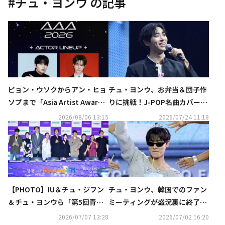
#
チュ・ヨンウ
の記事
ビョン・ウソクからアン・ヒョ
チュ・ヨンウ、お弁当＆団子作
ソプまで「Asia Artist Award
りに挑戦！J-POP名曲カバー
s」に出演決定
も…東京で初のファンミが盛況
2026/08/06 13:15
2026/07/24 11:18
裏に終了
【PHOTO】IU＆チュ・ジフン
チュ・ヨンウ、韓国でのファン
＆チュ・ヨンウら「第5回青龍
ミーティングが盛況裏に終了！
シリーズアワード」のハンドプ
多彩なコーナーでファンと交流
2026/07/07 13:28
2026/07/02 16:20