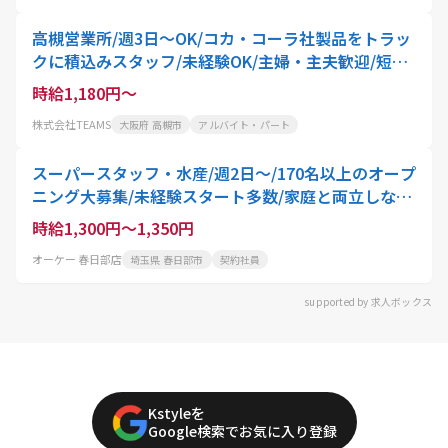
高槻営業所/週3日～OK/コカ・コーラ社製品をトラッ
クに積込みスタッフ/未経験OK/主婦・主夫歓迎/短時
間
時給1,180円～
株式会社TEAMS
大阪府 高槻市
アルバイト・パート
スーパースタッフ・水産/週2日～/170名以上のオープ
ニング大募集/未経験スタート多数/家庭と両立しなが
ら働ける/主婦・主夫歓迎
時給1,300円～1,350円
オーケー 春日部店
埼玉県 春日部市
契約社員
supported by 求人ボックス
Kstyleを
Google検索でお気に入り登録