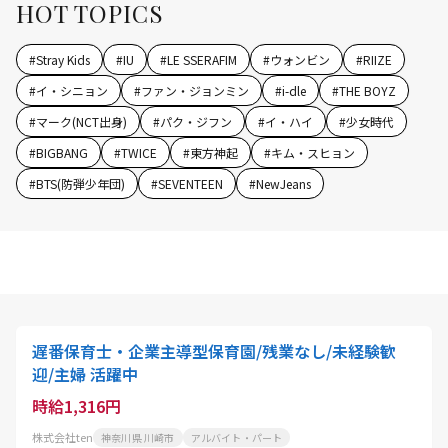
HOT TOPICS
#
Stray Kids
#
IU
#
LE SSERAFIM
#
ウォンビン
#
RIIZE
#
イ・シニョン
#
ファン・ジョンミン
#
i-dle
#
THE BOYZ
#
マーク(NCT出身)
#
パク・ジフン
#
イ・ハイ
#
少女時代
#
BIGBANG
#
TWICE
#
東方神起
#
キム・スヒョン
#
BTS(防弾少年団)
#
SEVENTEEN
#
NewJeans
遅番保育士・企業主導型保育園/残業なし/未経験歓
迎/主婦 活躍中
時給1,316円
株式会社ten
神奈川県 川崎市
アルバイト・パート