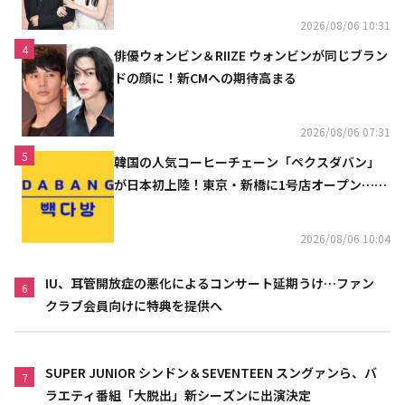
2026/08/06 10:31
4
俳優ウォンビン＆RIIZE ウォンビンが同じブラン
ドの顔に！新CMへの期待高まる
2026/08/06 07:31
5
韓国の人気コーヒーチェーン「ペクスダバン」
が日本初上陸！東京・新橋に1号店オープン…海
外市場へ本格進出
2026/08/06 10:04
IU、耳管開放症の悪化によるコンサート延期うけ…ファン
6
クラブ会員向けに特典を提供へ
SUPER JUNIOR シンドン＆SEVENTEEN スングァンら、バ
7
ラエティ番組「大脱出」新シーズンに出演決定