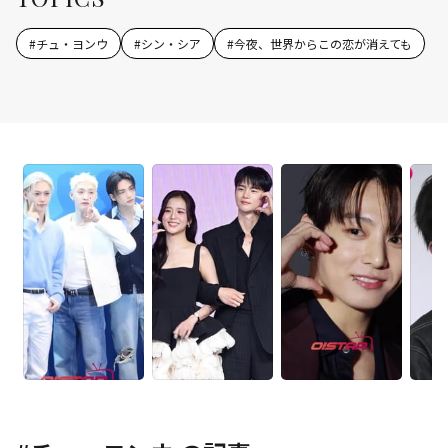
#
チュ・ヨンウ
#
シン・シア
#
今夜、世界からこの恋が消えても