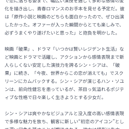
で恋に落ちる姿まで、幅広い演技を通じて多彩な感情の変
化を描き出し、青春ロマンスのお手本を見せる予定だ。彼
は「原作小説と映画のどちらも面白かったので、ぜひ出演
したかった。オファーが入った瞬間からとても楽しみで、
必ずうまくやり遂げたいと思った」と抱負を明かした。
映画「破果」、ドラマ「いつかは賢いレジデント生活」な
ど映画とドラマで活躍し、アクションから感情表現まで新
人らしくない安定した演技力を誇るシン・シアは、「破
果」に続き、「今夜、世界からこの恋が消えても」でスク
リーンにカムバックする。シン・シアが演じるハン・ソユ
ンは、前向性健忘を患っているが、茶目っ気溢れるポジテ
ィブな性格で日々楽しく生きようとする少女だ。
シン・シアは爽やかなビジュアルと没入度の高い感情表現
で多様な魅力を放ち、観客に新しい“初恋のアイコン”とし