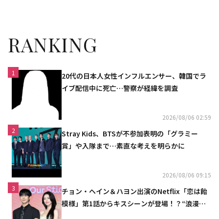
リントイベントに出席
RANKING
1
20代の日本人女性インフルエンサー、韓国でラ
イブ配信中に死亡…警察が経緯を調査
2026/08/06 02:59
2
Stray Kids、BTSが不参加表明の「グラミー
賞」や入隊まで…素直な考えを明らかに
2026/08/06 09:15
3
チョン・ヘイン＆ハヨン出演のNetflix「恋は飴
模様」第1話からキスシーンが登場！？“浪漫と
ときめきでいっぱいの作品”