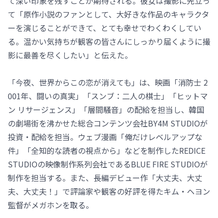
て深い印象を残すことが期待される。彼女は撮影に先立っ
て「原作小説のファンとして、大好きな作品のキャラクタ
ーを演じることができて、とても幸せでわくわくしてい
る。温かい気持ちが観客の皆さんにしっかり届くように撮
影に最善を尽くしたい」と伝えた。
「今夜、世界からこの恋が消えても」は、映画「消防士 2
001年、闘いの真実」「スンブ：二人の棋士」「ヒットマ
ン リサージェンス」「層間騒音」の配給を担当し、韓国
の劇場街を沸かせた総合コンテンツ会社BY4M STUDIOが
投資・配給を担当。ウェブ漫画「俺だけレベルアップな
件」「全知的な読者の視点から」などを制作したREDICE
STUDIOの映像制作系列会社であるBLUE FIRE STUDIOが
制作を担当する。また、長編デビュー作「大丈夫、大丈
夫、大丈夫！」で評論家や観客の好評を得たキム・ヘヨン
監督がメガホンを取る。