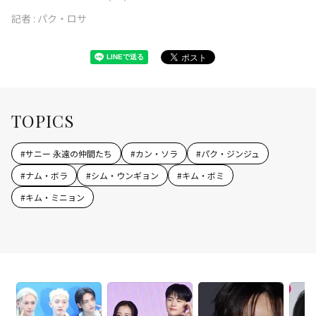
記者 :
パク・ロサ
TOPICS
#
サニー 永遠の仲間たち
#
カン・ソラ
#
パク・ジンジュ
#
ナム・ボラ
#
シム・ウンギョン
#
キム・ボミ
#
キム・ミニョン