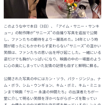
このような中で本日（3日）、「アイム・サニー・サンキ
ュー」の制作陣が“サニーズ”の自撮り写真を追加で公開
し、ファンたちの期待をより一層高めた。14年という時
間が経ったにもかかわらず変わらない“サニーズ”の温かい
笑顔は、ファンたちの思い出を呼び起こした。一緒にいる
姿だけでも胸がいっぱいになり、映画の中の一場面のよう
に心の奥にしまっていた友情の記憶も自ずと鮮明に蘇る。
公開された写真の中にはカン・ソラ、パク・ジンジュ、ナ
ム・ボラ、シム・ウンギョン、キム・ボミ、キム・ミニョ
ンまで映画「サニー 永遠の仲間たち」の出演者たちが一
堂に介して明るい笑顔を浮かべながらポーズを取ってい
る。女優たちの中で格別な存在感を放っているタレントの