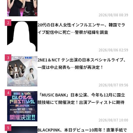
「コミュニケーション不足だった」
2026/08/08 08:39
2
20代の日本人女性インフルエンサー、韓国でラ
イブ配信中に死亡…警察が経緯を調査
2026/08/06 02:59
3
2NE1＆NCT テン出演の日本スペシャルライブ、
一度は中止発表も…開催が再決定！
2026/08/07 09:56
4
「MUSIC BANK」日本公演、今年も12月に国立
競技場にて開催決定！出演アーティストに期待
2026/08/07 10:00
5
BLACKPINK、本日デビュー10周年！直筆手紙で