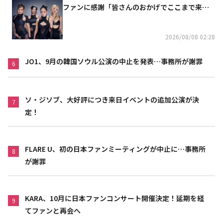
ファンに感謝「皆さんのおかげでここまで来ら
れた」
2026/08/08 02:28
JO1、9月の韓国ソウル公演の中止を発表…事務所が謝罪
6
ソ・ジソブ、大好評につき来日イベントの追加公演が決
7
定！
FLARE U、初の日本ファンミーティングが中止に…事務所
8
が謝罪
KARA、10月に日本ファンコンサート開催決定！延期を経
9
てファンと再会へ