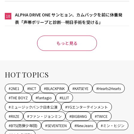
ALPHA DRIVE ONE サンヒョン、カムバックを前に休養発
10
表「声帯ポリープと診断…明日手術を受ける」
もっと見る
HOT TOPICS
#
2NE1
#
NCT
#
BLACKPINK
#
KATSEYE
#
Hearts2Hearts
#
THE BOYZ
#
fantagio
#
ILLIT
#
ミュージックバンク日本公演
#
YGエンターテインメント
#
RIIZE
#
ファン・ジョンミン
#
BIGBANG
#
TWICE
#
BTS(防弾少年団)
#
SEVENTEEN
#
NewJeans
#
ミン・ヒジン