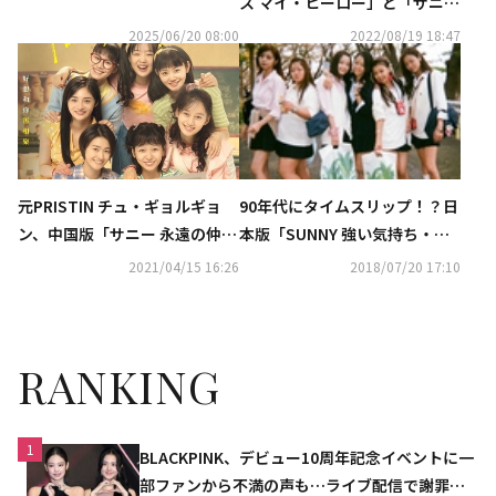
ス マイ・ヒーロー」と「サニー
結！新バラエティ7月5日に韓国
永遠の仲間たち」がドラマ化決
2025/06/20 08:00
2022/08/19 18:47
で初放送
定
元PRISTIN チュ・ギョルギョ
90年代にタイムスリップ！？日
ン、中国版「サニー 永遠の仲間
本版「SUNNY 強い気持ち・強
たち」に出演決定…ポスターを
い愛」出演者の“写ルンです”メ
2021/04/15 16:26
2018/07/20 17:10
公開
イキング写真を公開
RANKING
1
BLACKPINK、デビュー10周年記念イベントに一
部ファンから不満の声も…ライブ配信で謝罪