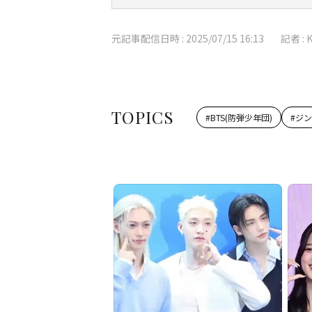
元記事配信日時 :
2025/07/15 16:13
記者 :
TOPICS
#
BTS(防弾少年団)
#
ジン