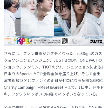
さらには、ファン推薦がカタチとなった、n.SSignのカズ
タ＆ソンユン＆ハンジュン、JUST BのDY、ONE PACTの
ジョンウ、ソンミン、TIOTのクム・ジュンヒョンによる1
日限りのSpecial MCで会場全体を盛り上げ、そして全出
演者総勢23名とファンとの距離がゼロになる多様なGFSC
Charity Campaign ～Meet＆Greet～まで、1日中、ドキド
キ、ワクワクいっぱいの内容でいっぱいとなっている。
公演に先駆け、今回出演するn.SSign、JUST B、ONE PA