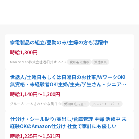
家電製品の組立/昼勤のみ/主婦の方も活躍中
時給1,300円
Man to Man株式会社 春日井オフィス
愛知県 江南市
派遣社員
世話人/土曜日もしくは日曜日のお仕事/WワークOK!
無資格・未経験者OK!主婦/主夫/学生さん・シニアの
方にもオススメ
時給1,140円～1,300円
グループホームさわやかな風 牛立
愛知県 名古屋市
アルバイト・パート
仕分け・シール貼り/品出し/倉庫管理 主婦 活躍中 未
経験OKのAmazon仕分け 社食で家計にも優しい
時給1,225円～1,531円