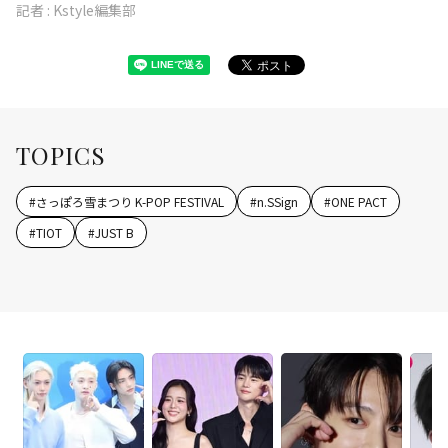
記者 :
Kstyle編集部
TOPICS
#
さっぽろ雪まつり K-POP FESTIVAL
#
n.SSign
#
ONE PACT
#
TIOT
#
JUST B