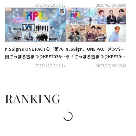
ぽろ雪まつりKPF2026」で一夜
公式ポスターを初公開
2026/02/10 19:35
2026/01/06 18:00
限りの豪華ステージ披露
n.SSign＆ONE PACTら「第76
n․SSign、ONE PACTメンバー
回さっぽろ雪まつりKPF2026」
ら「さっぽろ雪まつりKPF202
でスペシャルコラボステージを
6」スペシャルMCよりメッセー
2025/12/12 19:14
2025/12/09 12:44
披露
ジ動画が到着！
RANKING