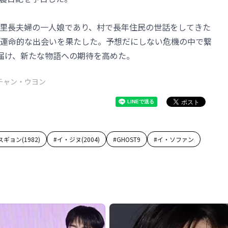
里長夫婦の一人娘であり、村で長年住民の世話をしてきた
運命的な出会いを果たした。予想だにしない危機の中で繋
届け、新たな物語への期待を高めた。
チャン・ウヨン
ギョン(1982)
#
イ・ジヌ(2004)
#
GHOST9
#
イ・ソファン