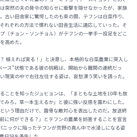
は突然の夫の発令の知らせに衝撃を隠せなかったが、家族
。古い田舎家に驚愕したのも束の間、テフンは白菜作り、
それぞれの方法で慣れない田舎生活に適応していった。そ
プ（チョン・ソンチョル）がテフンの一挙手一投足をどこ
を高めた。
？ 植えれば実る！」と決意し、本格的な白菜農業に突入し
ベース”状態である彼の挑戦は、開始から難関の連続だっ
い現実の中で右往左往する姿は、哀愁漂う笑いを誘った。
ることを知ったジュヒョンは、「まともな土地を10年も放
てみろ。草一本生えるか」と彼に強い反感を露わにした。
という理由だけで、露骨な敵対心を表出したのだ。放送終
前に何ができる？」とテフンの農業を妨害することを宣言
パニックに陥ったテフンが荒野の真ん中で水浸しになる姿
農日記を予告した。