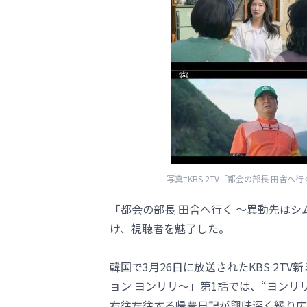
写真=KBS 2TV「都会の部長 田舎
「都会の部長 田舎へ行く ～異動先は
け、視聴者を魅了した。
韓国で3月26日に放送されたKBS 2T
ョン ヨンリリ～」第1話では、“ヨン
右往左往する帰農日記が興味深く繰り広