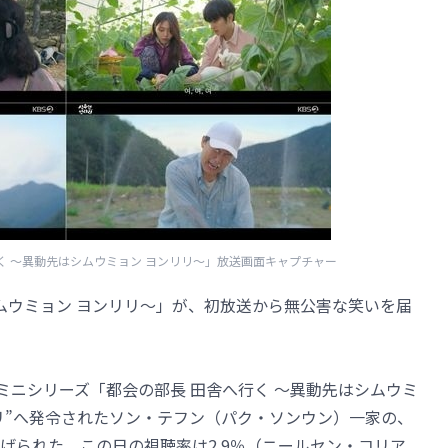
へ行く ～異動先はシムウミョン ヨンリリ～」放送画面キャプチャー
シムウミョン ヨンリリ～」が、初放送から無公害な笑いを届
V新ミニシリーズ「都会の部長 田舎へ行く ～異動先はシムウミ
リリ”へ発令されたソン・テフン（パク・ソンウン）一家の、
げられた。この日の視聴率は2.9％（ニールセン・コリア