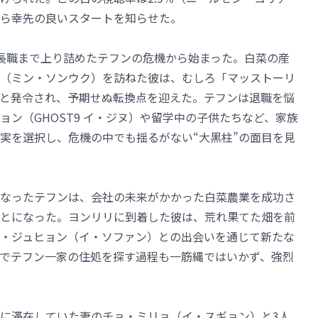
ら幸先の良いスタートを知らせた。
長職まで上り詰めたテフンの危機から始まった。白菜の産
（ミン・ソンウク）を訪ねた彼は、むしろ「マッストーリ
と発令され、予期せぬ転換点を迎えた。テフンは退職を悩
ン（GHOST9 イ・ジヌ）や留学中の子供たちなど、家族
実を選択し、危機の中でも揺るがない“大黒柱”の面目を見
なったテフンは、会社の未来がかかった白菜農業を成功さ
とになった。ヨンリリに到着した彼は、荒れ果てた畑を前
・ジュヒョン（イ・ソファン）との出会いを通じて新たな
でテフン一家の住処を探す過程も一筋縄ではいかず、強烈
に滞在していた妻のチョ・ミリョ（イ・スギョン）と3人