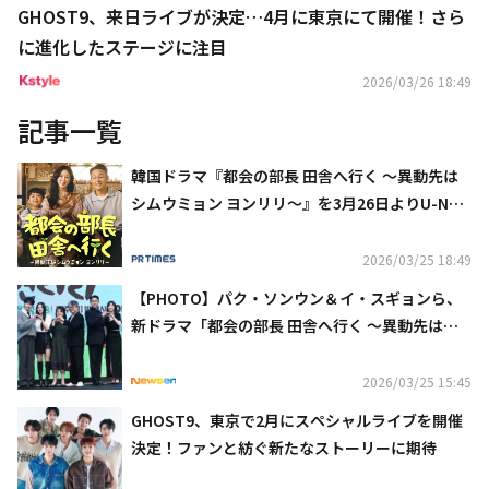
GHOST9、来日ライブが決定…4月に東京にて開催！さら
に進化したステージに注目
2026/03/26 18:49
記事一覧
韓国ドラマ『都会の部長 田舎へ行く ～異動先は
シムウミョン ヨンリリ～』を3月26日よりU-NEX
Tオリジナルとして日本初・本国同時で独占見放
題配信決定
2026/03/25 18:49
【PHOTO】パク・ソンウン＆イ・スギョンら、
新ドラマ「都会の部長 田舎へ行く ～異動先はシ
ムウミョン ヨンリリ～」制作発表会に出席
2026/03/25 15:45
GHOST9、東京で2月にスペシャルライブを開催
決定！ファンと紡ぐ新たなストーリーに期待