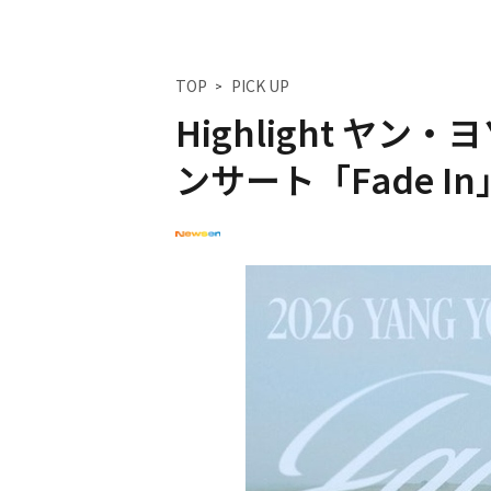
TOP
PICK UP
Highlight ヤ
ンサート「Fade I