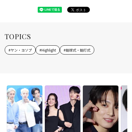
TOPICS
#
ヤン・ヨソプ
#
Highlight
#
始球式・始打式