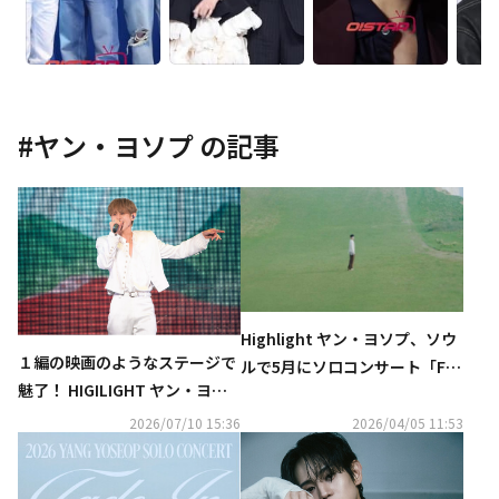
#
ヤン・ヨソプ
の記事
Highlight ヤン・ヨソプ、ソウ
１編の映画のようなステージで
ルで5月にソロコンサート「Fad
魅了！ HIGILIGHT ヤン・ヨソ
e In」開催決定
プ、約3年ぶりの日本ソロコン
2026/07/10 15:36
2026/04/05 11:53
サートで見せたソロアーティス
トとしての奥行き