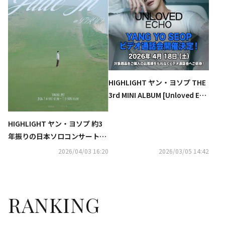
HIGHLIGHT ヤン・ヨソプ THE
3rd MINI ALBUM [Unloved Ech
o] ビデオ通話会開催決定！対象
商品購入でもれなくご招待！
HIGHLIGHT ヤン・ヨソプ 約3
年振りの日本ソロコンサート開
催決定！「2026 YANG YOSEO
2026/04/03 16:20
2026/03/05 14:42
P SOLO CONCERT ＜Fade In＞
in TOKYO」
RANKING