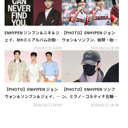
ENHYPEN ソンフン＆ニキ＆ジ
【PHOTO】ENHYPEN ジョン
ェイ、8thミニアルバムの個人
ウォン＆ソンフン、始球・始打
コンセプトフォトとフィルムを
式に登場
2026/07/21 14:00
2026/06/14 18:09
公開
【PHOTO】ENHYPEN ジョン
【PHOTO】ENHYPEN ソンフ
ウォン＆ソンフン＆ジェイ、ブ
ン、ミラノ・コルティナ五輪の
ランド「PRADA」のイベントに
聖火リレーを終えて帰国
2026/03/12 16:09
2026/02/11 18:43
出席