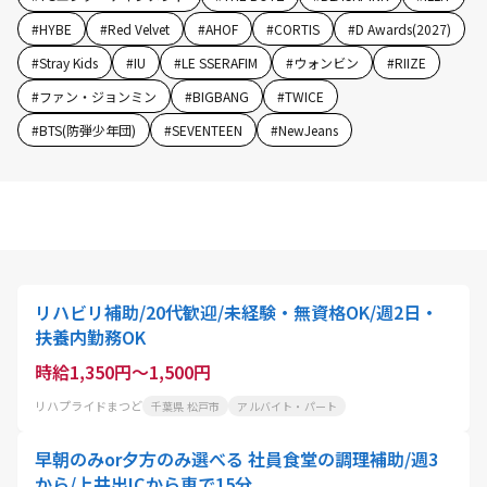
#
HYBE
#
Red Velvet
#
AHOF
#
CORTIS
#
D Awards(2027)
#
Stray Kids
#
IU
#
LE SSERAFIM
#
ウォンビン
#
RIIZE
#
ファン・ジョンミン
#
BIGBANG
#
TWICE
#
BTS(防弾少年団)
#
SEVENTEEN
#
NewJeans
リハビリ補助/20代歓迎/未経験・無資格OK/週2日・
扶養内勤務OK
時給1,350円～1,500円
リハプライドまつど
千葉県 松戸市
アルバイト・パート
早朝のみor夕方のみ選べる 社員食堂の調理補助/週3
から/上井出ICから車で15分