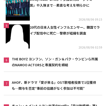
賞」や入隊まで…素直な考えを明らかに
2026/08/06 09:15
5
20代の日本人女性インフルエンサー、韓国でラ
イブ配信中に死亡…警察が経緯を調査
2026/08/06 02:59
THE BOYZ ヨンフン、ソン・ガン＆パク・ウンビンら所属
6
のNAMOO ACTORSと専属契約を締結
AHOF、新ドラマ「愛が来る」OST歌唱者投票で1位獲得
7
も…関与を否定“事前の協議がなく参加は不可能”
チョン・ヘイン＆ハヨン出演のNetflix「恋は飴模様」第1