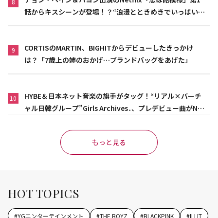
8
話からキスシーンが登場！？“浪漫とときめきでいっぱいの
作品”
CORTISのMARTIN、BIGHITからデビューしたきっかけ
9
は？「7歳上の姉のおかげ…ブランドバッグをあげた」
HYBE＆日本ネット音楽の旗手がタッグ！“リアル×バーチ
10
ャル日韓グループ”Girls Archives․、プレデビュー曲がNet
flix映画主題歌に異例の大抜擢
もっと見る
HOT TOPICS
#
YGエンターテインメント
#
THE BOYZ
#
BLACKPINK
#
ILLIT