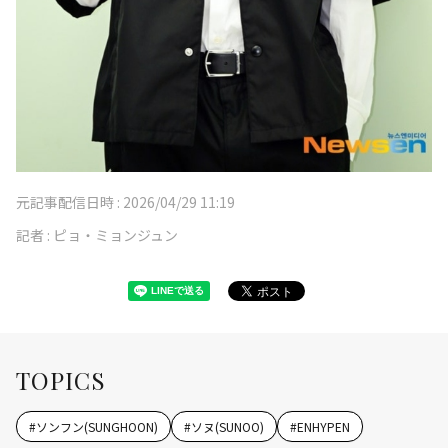
元記事配信日時 :
2026/04/29 11:19
記者 :
ピョ・ミョンジュン
TOPICS
#
ソンフン(SUNGHOON)
#
ソヌ(SUNOO)
#
ENHYPEN