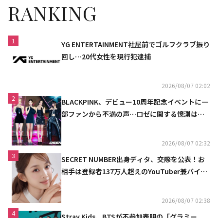
RANKING
1
YG ENTERTAINMENT社屋前でゴルフクラブ振り
回し…20代女性を現行犯逮捕
2026/08/07 02:02
2
BLACKPINK、デビュー10周年記念イベントに一
部ファンから不満の声…ロゼに関する憶測は否
定
2026/08/07 02:32
3
SECRET NUMBER出身ディタ、交際を公表！お
相手は登録者137万人超えのYouTuber兼バイオ
リニスト
2026/08/07 02:38
4
Stray Kids、BTSが不参加表明の「グラミー