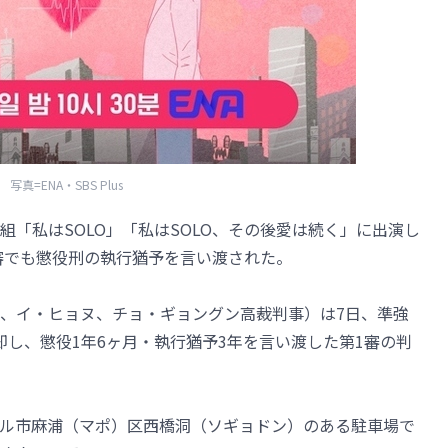
写真=ENA・SBS Plus
ィ番組「私はSOLO」「私はSOLO、その後愛は続く」に出演し
2審でも懲役刑の執行猶予を言い渡された。
ン、イ・ヒョヌ、チョ・ギョングン高裁判事）は7日、準強
却し、懲役1年6ヶ月・執行猶予3年を言い渡した第1審の判
ソウル市麻浦（マポ）区西橋洞（ソギョドン）のある駐車場で