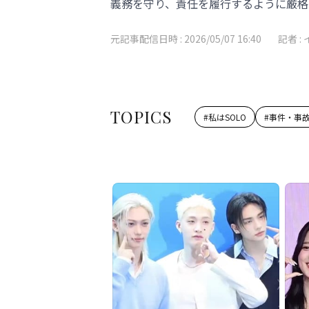
義務を守り、責任を履行するように厳格
元記事配信日時 :
2026/05/07 16:40
記者 :
TOPICS
#
私はSOLO
#
事件・事