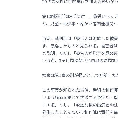
20代の女性に性的暴行を加えた疑いが
第1審裁判部はA氏に対し、懲役1年6ヶ
と、児童・青少年・障がい者関連機関へ
当時、裁判部は「被告人は泥酔した被害
ず、姦淫したものと見られる。被害者は
と説明。ただし「被告人が犯行を認め反
いう点、3ヶ月間拘禁され自粛の時間を
検察は第1審の刑が軽いとして控訴した
この事実が知られた当時、番組の制作陣
いよう措置を講じて放送する予定だ。既
にする」とし、「放送前後の出演者の注
発生したことについて制作陣は責任を痛