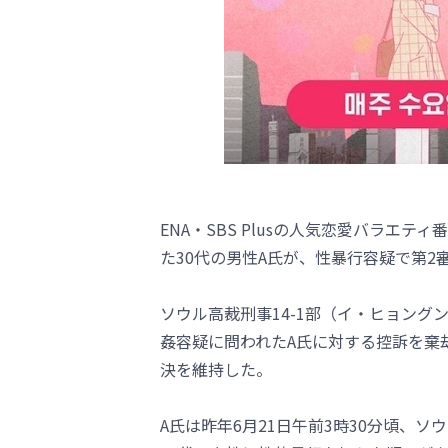
ENA・SBS Plusの人気恋愛バラエテ
た30代の男性A氏が、性暴行容疑で第
ソウル高裁刑事14-1部（イ・ヒョング
姦容疑に問われたA氏に対する控訴を棄
決を維持した。
A氏は昨年6月21日午前3時30分頃、