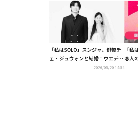
「私はSOLO」スンジャ、俳優チ
「私は
ェ・ジュウォンと結婚！ウエディ
恋人
ング写真を続々公開
苦痛
2026/05/20 14:54
に”