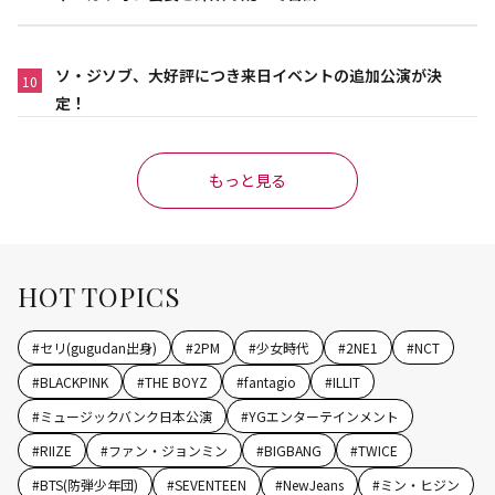
ソ・ジソブ、大好評につき来日イベントの追加公演が決
10
定！
もっと見る
HOT TOPICS
#
セリ(gugudan出身)
#
2PM
#
少女時代
#
2NE1
#
NCT
#
BLACKPINK
#
THE BOYZ
#
fantagio
#
ILLIT
#
ミュージックバンク日本公演
#
YGエンターテインメント
#
RIIZE
#
ファン・ジョンミン
#
BIGBANG
#
TWICE
#
BTS(防弾少年団)
#
SEVENTEEN
#
NewJeans
#
ミン・ヒジン