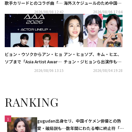
歌手カリードとのコラボ曲「So
海外スケジュールのため中国へ
mething Special」MV公開
出国（動画あり）
2026/08/08 12:42
2026/08/06 17:04
ビョン・ウソクからアン・ヒョ
アン・ヒョソプ、キム・ヒエ、
ソプまで「Asia Artist Award
チョン・ジヒョンら出演作も！
s」に出演決定
JTBC、財政難が報じられるな
2026/08/06 13:15
2026/08/04 19:28
か新ドラマのラインナップを発
表
RANKING
1
gugudan出身セリ、中国イケメン俳優との熱
愛・破局説も…数年間にわたる噂に終止符「邪