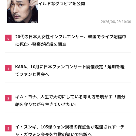
イルドなグラビアを公開
2026/08/09 10:30
20代の日本人女性インフルエンサー、韓国でライブ配信中
6
に死亡…警察が経緯を調査
KARA、10月に日本ファンコンサート開催決定！延期を経
7
てファンと再会へ
キム・ヨナ、人生で大切にしている考え方を明かす「自分
8
軸を守りながら生きていきたい」
イ・スンギ、105億ウォン規模の保証金が返還されず…チ
9
ャ・ガウォン会長を詐欺の疑いで告訴へ