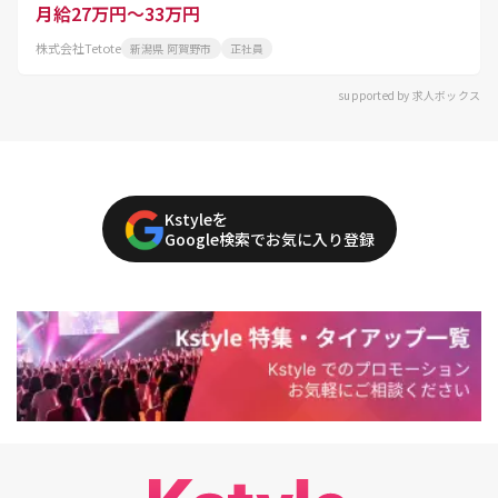
月給27万円～33万円
株式会社Tetote
新潟県 阿賀野市
正社員
supported by 求人ボックス
Kstyleを
Google検索でお気に入り登録