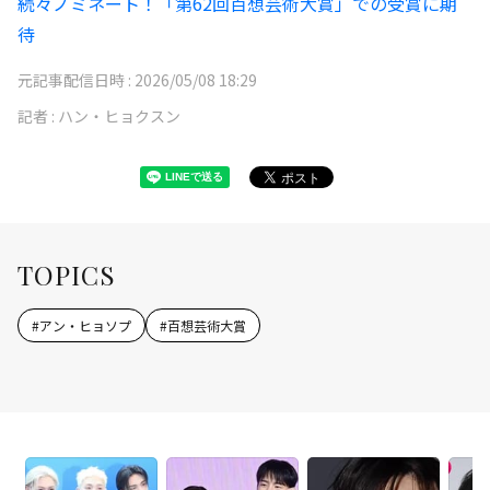
続々ノミネート！「第62回百想芸術大賞」での受賞に期
待
元記事配信日時 :
2026/05/08 18:29
記者 :
ハン・ヒョクスン
TOPICS
#
アン・ヒョソプ
#
百想芸術大賞