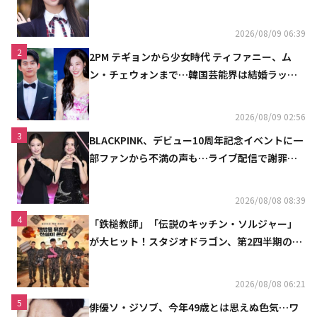
魔しないで」
2026/08/09 06:39
2
2PM テギョンから少女時代 ティファニー、ム
ン・チェウォンまで…韓国芸能界は結婚ラッシ
ュ
2026/08/09 02:56
3
BLACKPINK、デビュー10周年記念イベントに一
部ファンから不満の声も…ライブ配信で謝罪
「コミュニケーション不足だった」
2026/08/08 08:39
4
「鉄槌教師」「伝説のキッチン・ソルジャー」
が大ヒット！スタジオドラゴン、第2四半期の売
上高が黒字に
2026/08/08 06:21
5
俳優ソ・ジソブ、今年49歳とは思えぬ色気…ワ