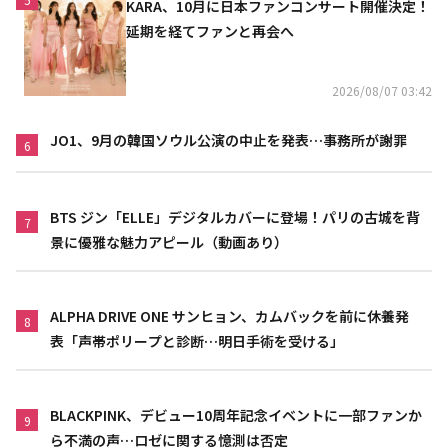
KARA、10月に日本ファンコンサート開催決定！
延期を経てファンと再会へ
2026/08/07 03:42
JO1、9月の韓国ソウル公演の中止を発表…事務所が謝罪
6
BTS ジン「ELLE」デジタルカバーに登場！パリの古城を背
7
景に優雅な魅力アピール（動画あり）
ALPHA DRIVE ONE サンヒョン、カムバックを前に休養発
8
表「声帯ポリープと診断…明日手術を受ける」
BLACKPINK、デビュー10周年記念イベントに一部ファンか
9
ら不満の声…ロゼに関する憶測は否定