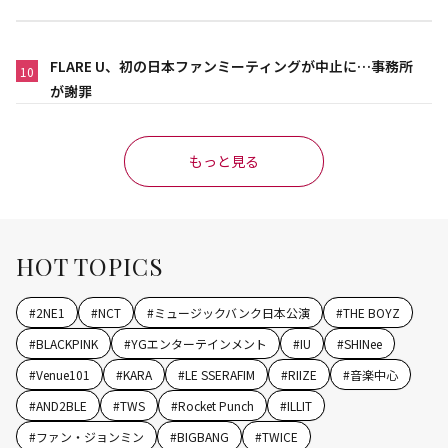
FLARE U、初の日本ファンミーティングが中止に…事務所
10
が謝罪
もっと見る
HOT TOPICS
#
2NE1
#
NCT
#
ミュージックバンク日本公演
#
THE BOYZ
#
BLACKPINK
#
YGエンターテインメント
#
IU
#
SHINee
#
Venue101
#
KARA
#
LE SSERAFIM
#
RIIZE
#
音楽中心
#
AND2BLE
#
TWS
#
Rocket Punch
#
ILLIT
#
ファン・ジョンミン
#
BIGBANG
#
TWICE