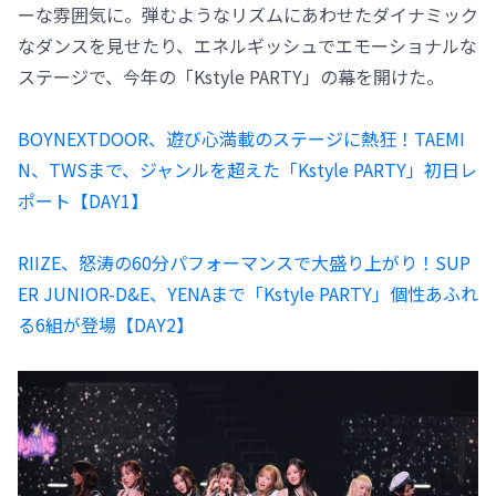
ーな雰囲気に。弾むようなリズムにあわせたダイナミック
なダンスを見せたり、エネルギッシュでエモーショナルな
ステージで、今年の「Kstyle PARTY」の幕を開けた。
BOYNEXTDOOR、遊び心満載のステージに熱狂！TAEMI
N、TWSまで、ジャンルを超えた「Kstyle PARTY」初日レ
ポート【DAY1】
RIIZE、怒涛の60分パフォーマンスで大盛り上がり！SUP
ER JUNIOR-D&E、YENAまで「Kstyle PARTY」個性あふれ
る6組が登場【DAY2】