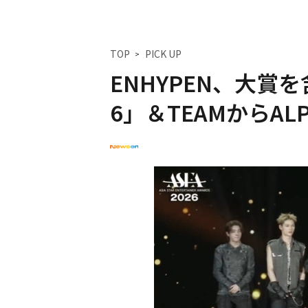
TOP
PICK UP
ENHYPEN、大賞を
6」＆TEAMからALP