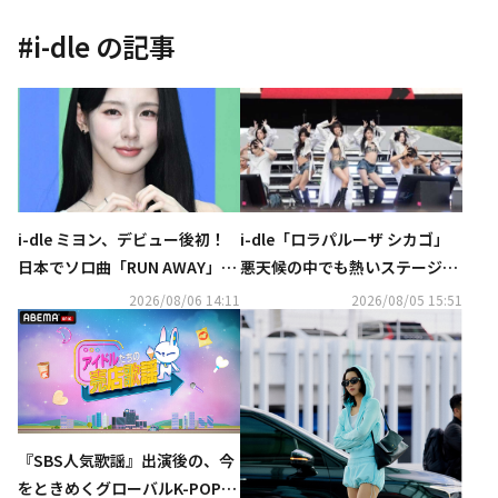
#
i-dle
の記事
i-dle ミヨン、デビュー後初！
i-dle「ロラパルーザ シカゴ」
日本でソロ曲「RUN AWAY」を
悪天候の中でも熱いステージで
8月10日にリリース
魅了！初公開の新曲パフォーマ
2026/08/06 14:11
2026/08/05 15:51
ンスも
『SBS人気歌謡』出演後の、今
をときめくグローバルK-POPア