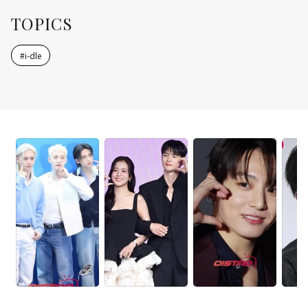
TOPICS
#
i-dle