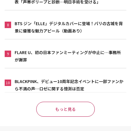
表「声帯ポリープと診断…明日手術を受ける」
BTS ジン「ELLE」デジタルカバーに登場！パリの古城を背
8
景に優雅な魅力アピール（動画あり）
FLARE U、初の日本ファンミーティングが中止に…事務所
9
が謝罪
BLACKPINK、デビュー10周年記念イベントに一部ファンか
10
ら不満の声…ロゼに関する憶測は否定
もっと見る