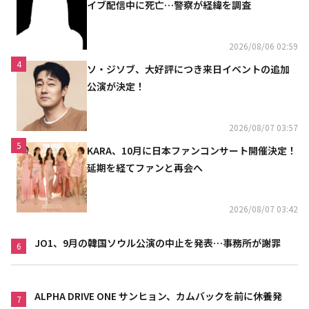
イブ配信中に死亡…警察が経緯を調査
2026/08/06 02:59
4
ソ・ジソブ、大好評につき来日イベントの追加
公演が決定！
2026/08/07 03:57
5
KARA、10月に日本ファンコンサート開催決定！
延期を経てファンと再会へ
2026/08/07 03:42
JO1、9月の韓国ソウル公演の中止を発表…事務所が謝罪
6
ALPHA DRIVE ONE サンヒョン、カムバックを前に休養発
7