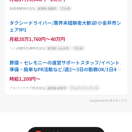
坂城運輸株式会社
長野県 坂城町
正社員
タクシードライバー/業界未経験者大歓迎!小金井市シ
ェア№1
月給20万1,760円～40万円
つくば観光交通株式会社
東京都 小金井市
正社員
葬儀・セレモニーの運営サポートスタッフ/イベント
準備・簡単なPR活動など/週2～3日の勤務OK/1日4h
程度の短時間
時給1,200円～
アルファクラブ株式会社
岐阜県 岐阜市
アルバイト・パート
supported by 求人ボックス