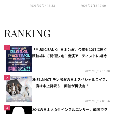
ツアーも予告
に！「Kstyle PARTY 2026」DA
2026/07/24 18:53
2026/07/13 17:00
Y1出演
RANKING
1
「MUSIC BANK」日本公演、今年も12月に国立
競技場にて開催決定！出演アーティストに期待
2026/08/07 10:00
2
2NE1＆NCT テン出演の日本スペシャルライブ、
一度は中止発表も…開催が再決定！
2026/08/07 09:56
3
20代の日本人女性インフルエンサー、韓国でラ