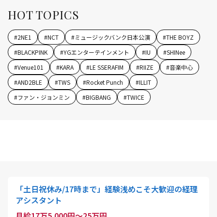
HOT TOPICS
#
2NE1
#
NCT
#
ミュージックバンク日本公演
#
THE BOYZ
#
BLACKPINK
#
YGエンターテインメント
#
IU
#
SHINee
#
Venue101
#
KARA
#
LE SSERAFIM
#
RIIZE
#
音楽中心
#
AND2BLE
#
TWS
#
Rocket Punch
#
ILLIT
#
ファン・ジョンミン
#
BIGBANG
#
TWICE
「土日祝休み/17時まで」経験浅めこそ大歓迎の経理
アシスタント
月給17万5,000円～25万円