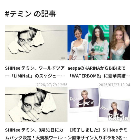
#
テミン
の記事
SHINee テミン、ワールドツア
aespaのKARINAからBIBIまで
ー「LiMiNaL」のスケジュール
「WATERBOMB」に豪華集結！
ポスターを公開
ビキニ＆上半身裸のパフォーマ
2026/07/29 12:56
2026/07/27 18:04
ンスが話題…過激すぎると賛否
の声も
SHINee テミン、8月31日にカ
【終了しました】SHINee テミ
ムバック決定！大規模ワールド
ン直筆サイン入りポラを2名様