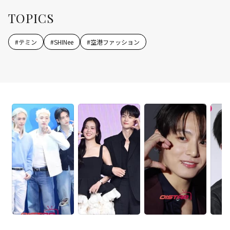
TOPICS
#
テミン
#
SHINee
#
空港ファッション