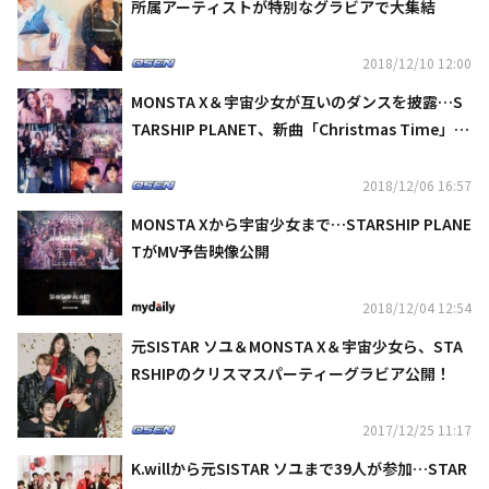
所属アーティストが特別なグラビアで大集結
2018/12/10 12:00
MONSTA X＆宇宙少女が互いのダンスを披露…S
TARSHIP PLANET、新曲「Christmas Time」M
V公開
2018/12/06 16:57
MONSTA Xから宇宙少女まで…STARSHIP PLANE
TがMV予告映像公開
2018/12/04 12:54
元SISTAR ソユ＆MONSTA X＆宇宙少女ら、STA
RSHIPのクリスマスパーティーグラビア公開！
2017/12/25 11:17
K.willから元SISTAR ソユまで39人が参加…STAR