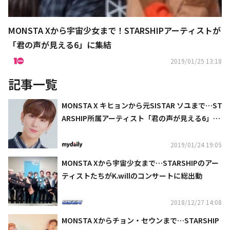
MONSTA Xから宇宙少女まで！STARSHIPアーティストが
「君の声が見える6」に集結
2019/01/25 13:18
記事一覧
MONSTA X キヒョンから元SISTAR ソユまで…ST
ARSHIP所属アーティスト「君の声が見える6」に
出演
2019/01/24 19:05
MONSTA Xから宇宙少女まで…STARSHIPのアー
ティストたちがK.willのコンサートに総出動
2018/12/27 14:08
MONSTA Xからチョン・セウンまで…STARSHIP