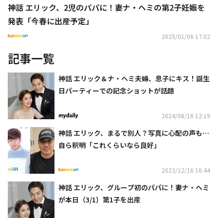
神話 エリック、2児のパパに！妻ナ・ヘミの第2子妊娠を
発表「今春に出産予定」
2025/01/06 17:02
記事一覧
神話 エリック＆ナ・ヘミ夫婦、息子にキス！誕生
日パーティーでの記念ショットが話題
2024/08/16 12:19
神話 エリック、まるで別人？写真に心配の声も…
自ら釈明「これくらいなら良好」
2023/12/16 16:44
神話 エリック、グループ初のパパに！妻ナ・ヘミ
が本日（3/1）第1子を出産