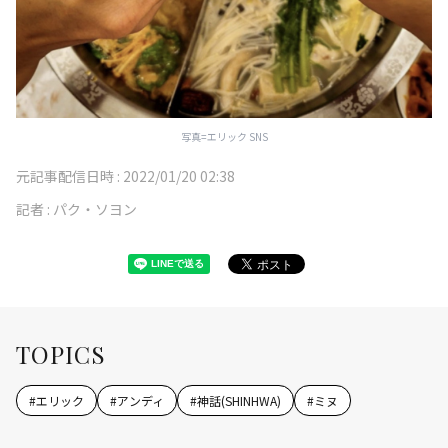
写真=エリック SNS
元記事配信日時 :
2022/01/20 02:38
記者 :
パク・ソヨン
TOPICS
#
エリック
#
アンディ
#
神話(SHINHWA)
#
ミヌ