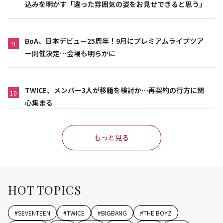
込みを明かす「違った雰囲気の姿をお見せできると思う」
BoA、日本デビュー25周年！9月にプレミアムライブツア
9
ー開催決定…会場も明らかに
TWICE、メンバー3人が移籍を検討か…再契約の行方に関
10
心集まる
もっと見る
HOT TOPICS
#
SEVENTEEN
#
TWICE
#
BIGBANG
#
THE BOYZ