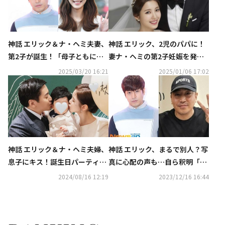
神話 エリック＆ナ・ヘミ夫妻、
神話 エリック、2児のパパに！
第2子が誕生！「母子ともに健
妻ナ・ヘミの第2子妊娠を発表
康」
「今春に出産予定」
2025/03/20 16:21
2025/01/06 17:02
神話 エリック＆ナ・ヘミ夫婦、
神話 エリック、まるで別人？写
息子にキス！誕生日パーティー
真に心配の声も…自ら釈明「こ
での記念ショットが話題
れくらいなら良好」
2024/08/16 12:19
2023/12/16 16:44