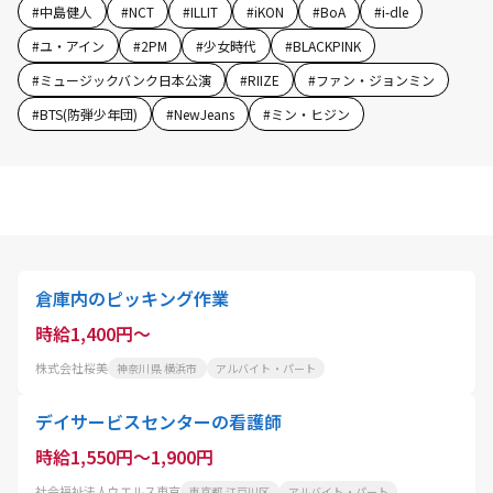
#
中島健人
#
NCT
#
ILLIT
#
iKON
#
BoA
#
i-dle
#
ユ・アイン
#
2PM
#
少女時代
#
BLACKPINK
#
ミュージックバンク日本公演
#
RIIZE
#
ファン・ジョンミン
#
BTS(防弾少年団)
#
NewJeans
#
ミン・ヒジン
倉庫内のピッキング作業
時給1,400円～
株式会社桜美
神奈川県 横浜市
アルバイト・パート
デイサービスセンターの看護師
時給1,550円～1,900円
社会福祉法人ウエルス東京
東京都 江戸川区
アルバイト・パート