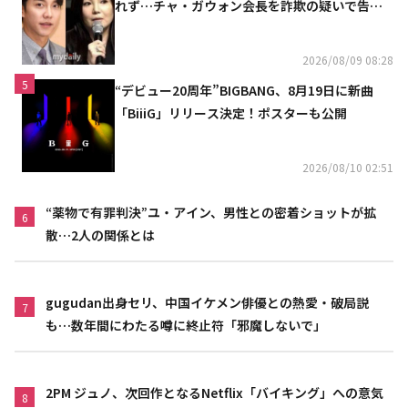
れず…チャ・ガウォン会長を詐欺の疑いで告訴
へ
2026/08/09 08:28
5
“デビュー20周年”BIGBANG、8月19日に新曲
「BiiiG」リリース決定！ポスターも公開
2026/08/10 02:51
“薬物で有罪判決”ユ・アイン、男性との密着ショットが拡
6
散…2人の関係とは
gugudan出身セリ、中国イケメン俳優との熱愛・破局説
7
も…数年間にわたる噂に終止符「邪魔しないで」
2PM ジュノ、次回作となるNetflix「バイキング」への意気
8