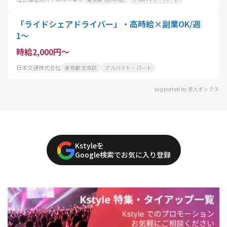
「ライドシェアドライバー」・高時給×副業OK/週
1〜
時給2,000円～
日本交通株式会社
東京都 文京区
アルバイト・パート
supported by 求人ボックス
Kstyleを
Google検索でお気に入り登録