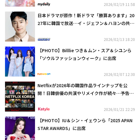
2026/02/19 11:58
日本ドラマが原作！新ドラマ「勝算あります」20
27年に韓国で放送…イ・ジェフン＆ハヨンの共演
に期待
2026/02/13 18:20
【PHOTO】Billlie つき＆ムン・スア＆シユンら
「ソウルファッションウィーク」に出席
2026/02/07 12:30
Netflixが2026年の韓国作品ラインナップを公
開！日韓俳優の共演やリメイク作が続々…予告映
像も話題に
2026/01/21 22:29
【PHOTO】IU＆シン・イェウンら「2025 APAN
STAR AWARDS」に出席