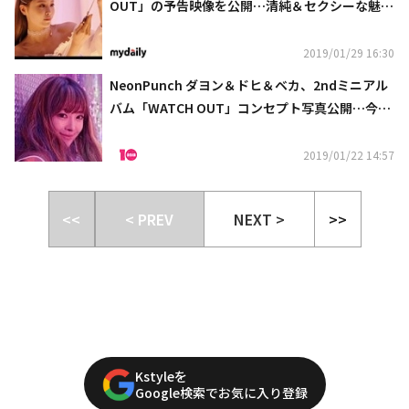
OUT」の予告映像を公開…清純＆セクシーな魅力
を披露（動画あり）
2019/01/29 16:30
NeonPunch ダヨン＆ドヒ＆ベカ、2ndミニアル
バム「WATCH OUT」コンセプト写真公開…今ま
でと違う強烈さを表現
2019/01/22 14:57
<<
< PREV
NEXT >
>>
Kstyleを
Google検索でお気に入り登録