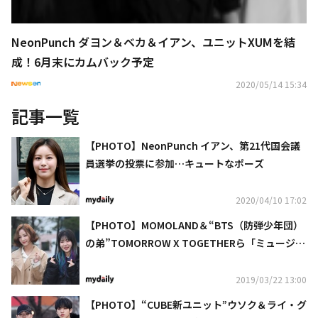
NeonPunch ダヨン＆ベカ＆イアン、ユニットXUMを結
成！6月末にカムバック予定
2020/05/14 15:34
記事一覧
【PHOTO】NeonPunch イアン、第21代国会議
員選挙の投票に参加…キュートなポーズ
2020/04/10 17:02
【PHOTO】MOMOLAND＆“BTS（防弾少年団）
の弟”TOMORROW X TOGETHERら「ミュージッ
クバンク」リハーサルに参加
2019/03/22 13:00
【PHOTO】“CUBE新ユニット”ウソク＆ライ・グ