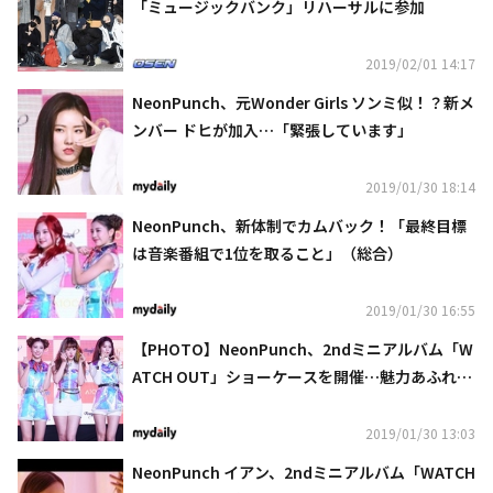
「ミュージックバンク」リハーサルに参加
2019/02/01 14:17
NeonPunch、元Wonder Girls ソンミ似！？新メ
ンバー ドヒが加入…「緊張しています」
2019/01/30 18:14
NeonPunch、新体制でカムバック！「最終目標
は音楽番組で1位を取ること」（総合）
2019/01/30 16:55
【PHOTO】NeonPunch、2ndミニアルバム「W
ATCH OUT」ショーケースを開催…魅力あふれる
笑顔
2019/01/30 13:03
NeonPunch イアン、2ndミニアルバム「WATCH