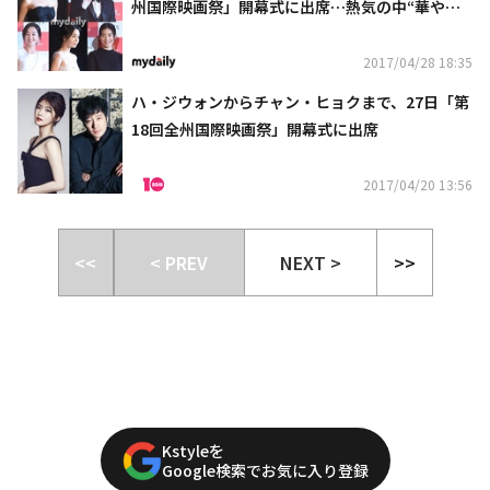
州国際映画祭」開幕式に出席…熱気の中“華やか
な登場”(総合)
2017/04/28 18:35
ハ・ジウォンからチャン・ヒョクまで、27日「第
18回全州国際映画祭」開幕式に出席
2017/04/20 13:56
<<
< PREV
NEXT >
>>
Kstyleを
Google検索でお気に入り登録