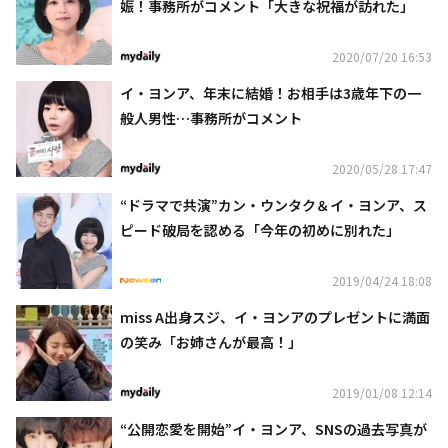
娠！事務所がコメント「大きな祝福が訪れた」
2020/07/20 16:53
イ・ヨンア、年末に結婚！お相手は3歳年下の一
般人男性…事務所がコメント
2020/05/28 17:47
“ドラマで共演”カン・ウンタク＆イ・ヨンア、ス
ピード破局を認める「今年の初めに別れた」
2019/04/24 18:08
miss A出身スジ、イ・ヨンアのプレゼントに満面
の笑み「お姉さんが最高！」
2019/01/08 12:14
“公開恋愛を開始”イ・ヨンア、SNSの過去写真が