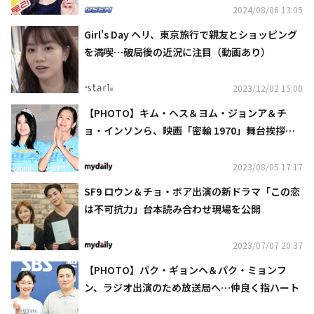
2024/08/06 13:05
Girl's Day ヘリ、東京旅行で親友とショッピング
を満喫…破局後の近況に注目（動画あり）
2023/12/02 15:00
【PHOTO】キム・ヘス＆ヨム・ジョンア＆チ
ョ・インソンら、映画「密輸 1970」舞台挨拶に
出席
2023/08/05 17:17
SF9 ロウン＆チョ・ボア出演の新ドラマ「この恋
は不可抗力」台本読み合わせ現場を公開
2023/07/07 20:37
【PHOTO】パク・ギョンヘ＆パク・ミョンフ
ン、ラジオ出演のため放送局へ…仲良く指ハート