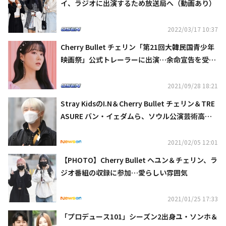
イ、ラジオに出演するため放送局へ（動画あり）
2022/03/17 10:37
Cherry Bullet チェリン「第21回大韓民国青少年
映画祭」公式トレーラーに出演…余命宣告を受け
た女性役に
2021/09/28 18:21
Stray KidsのI.N＆Cherry Bullet チェリン＆TRE
ASURE バン・イェダムら、ソウル公演芸術高校
の卒業式に人気アイドルが続々出席（動画あり）
2021/02/05 12:01
【PHOTO】Cherry Bullet ヘユン＆チェリン、ラ
ジオ番組の収録に参加…愛らしい雰囲気
2021/01/25 17:33
「プロデュース101」シーズン2出身ユ・ソンホ＆