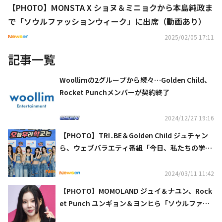
【PHOTO】MONSTA X ショヌ＆ミニョクから本島純政ま
で「ソウルファッションウィーク」に出席（動画あり）
2025/02/05 17:11
記事一覧
Woollimの2グループから続々…Golden Child、
Rocket Punchメンバーが契約終了
2024/12/27 19:16
【PHOTO】TRI․BE＆Golden Child ジュチャン
ら、ウェブバラエティ番組「今日、私たちの学校
は3」の撮影に参加
2024/03/11 11:42
【PHOTO】MOMOLAND ジュイ＆ナユン、Rock
et Punch ユンギョン＆ヨンヒら「ソウルファッ
ションウィーク」に出席