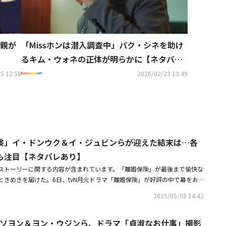
親が
「Missホンは潜入調査中」パク・シネを助け
るキム・ウォネの正体が明らかに【ネタバレ
あり】
5 12:58
2026/02/23 13:49
険」イ・ドンウク＆イ・ジュビンらが迎えた結末は…各
も注目【ネタバレあり】
ストーリーに関する内容が含まれています。「離婚保険」が最後まで愉快な
ときめきを届けた。6日、tvN月火ドラマ「離婚保険」が好評の中で幕をお
イ・ドンウク）とカン・ハンドゥル（イ・ジュビン）は、お互いのツインフ
2025/05/08 14:42
を続け、アン・ジョンマン（イ・グァンス）とチョン・ナレ（イ・ダヒ）は
の飛行機に搭乗し、終わらないロマンスを予告した。正式ローンチに成功し
ム・ソヨン＆ヨン・ウジンら、ドラマ「貞淑なお仕事」撮影
チームメンバーたちの成長記が、最後まで温かい共感を与え、余韻を残し