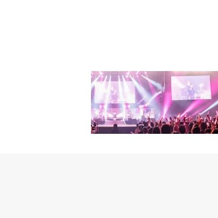
ユ・ジャソン（キム・ジ
た。何よりも放送前から
メンバーらと、ユ・ジャ
つでもどこでも代表のジ
ている人がいる。自由ヨ
カツ」は刺激的なテーマ
ウンは、月刊家のメンバ
者の皆さん、スタッフの
ジュ）には「今日泊まる
ドラマの俳優はみんなベ
いがかりをつける姿を自
よかったです、ありがと
ネ）には30年になるア
ジソク、チョン・ゴンジ
ずぶとい演技で、憎めな
で、視聴者と共に笑った
ン）は、時間が経てば固
も楽しみながら披露した
ニークなキャラクターを
るイエカツ』を通じて、
万円）の高級な家で暮ら
いも涙も、役柄の個性を
場で、より今後の展開に
をともにし、支え合って
は、いつも住宅請約の当
社人ナ・ヨンウォンを通
の午後9時に韓国で放送
です」とし「『恋するイ
YouTuberを夢見て
に完璧に没頭して気難し
ます」と語った。「恋す
様々な価値観によって様
白な演技でキューピッド
ン・ギョム、チェ・ゴ、
コンビのチェ・ジョンア
人々は誰もが一つくらい
で。それぞれ違う背景と
な楽しさを届ける予定だ
「最高の演技、最高のケ
を待っている『恋するイ
について扱うリビングマ
ています。そこで『あな
エカツ」の社員たち。彼
きる話を始めようとして
あり、資産の増殖の手段
月16日午後9時に放送が
家。暮す（live）場所
り込んだ。しかし家は「
わる場所」だ。そのため
ない。「あなたが暮して
ナレーションは、視聴者