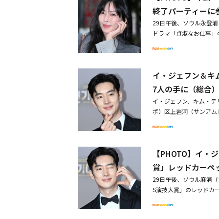
た。この日、離婚保険は
終了パーティーに
に迎え、加入者数を満た
29日午後、ソウル永登
心に答えるプロジェクト
ドラマ「貞淑なお仕事」
た2人の心は、少しずつ
ォネ、イム・チョルス、
長する」といった問題を
ソニョンらが参加した。
に、離婚助長に対する解
ますので、予めご了承く
されず悩んでいたところ
イ・ジェフン＆キム
のアダルトショップを訪
ルフケアプログラムを通
制作発表会に出席
7人の手に（総合
るということに気づいた
あり、機会であるという
イ・ジェフン、キム・テリ
し、正式ローンチを確定
ポ）区上岩洞（サンアム
で打ち明けられなかった
「2023 SBS演技大
ュンとカン・ハンドゥル
ン、「悪鬼」のキム・テ
里霧中なカン・ハンドゥ
ポンダーズ 緊急出動チ
い、新しい人生のチャプ
【PHOTO】イ・
大賞を受賞した。大賞が
できるかなという質問を
キム・ソナ以来、5年ぶ
賞」レッドカーペ
意味を込めて笑顔を見せ
ルトミステリーを描き、
29日午後、ソウル麻浦（
っていた。一方、チョン
づけられ、イ・ジェフン
S演技大賞」のレッドカ
になればいいのではない
キム・レウォンがこの日
ム・ドフン、チョン・ソ
グが合わず、彼女に自身
る状況になった。受賞の
シク、ペ・ユラム、チン
ール行きの飛行機に乗る
られた。キム・テリは「