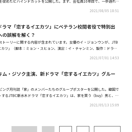
を収めたビハインドカットを公開した。まず、会社員10年目で、一歩遅れ
真実を知ったナ・ヨンウォンは、ユ・ジャソンと別れることにした。そして
める。この以外にも故郷のチョウ里に大規模コンサート会場を立てるという
・スビン（「車輪」）
見るナ・ヨンウォンを演じ、温かい共感とラブリーなロマンスを届けたチョ
。ユ・ジャソンは相変わらず家のあちこちに残っているナ・ヨンウォンの痕
者作曲家のトロット（韓国の演歌）ペクに変身したペク・ヒョンジンの活躍
2021/08/05 18:51
ォンを演じながら、私と異なる部分を理解し、似たような部分は共感しなが
しがり、それはナ・ヨンウォンも同じだった。しかし3年前、一緒に旅立っ
・テスの時限爆弾のような一人娘のオ・ハヨン役のホン・ビラから、子ども
振り返ることができました。本当に家族のように大切な『恋するイエカツ』
向かったナ・ヨンウォンは、奇跡のようにユ・ジャソンと再会した。狭小住
新しい友人である双子イェジン役とソジン役のキ・ソユとパク・ダオンま
ドラマ「恋するイエカツ」にベテラン校閲者役で特別出
した。最後まで応援してくださった視聴者の皆さんにも心から感謝していま
叶えただけではなく、地域の好材料まで念頭に入れたという彼女は、確実に
クターとストーリーが、ストーリーの豊かさを倍増させることが期待されて
知らない冷徹な男から、恋人に一途な男性へと変化していったユ・ジャソン
への誤解を解く？
「恋するイエカツ」の社員にも変化が起きた。シン・ギョム（チョン・ゴン
愉快で温かいヒーリングコメディで、これまで見たことがない一風変わった
恋するイエカツ』を撮影していて、本当に幸せでした。暖かい笑顔と多くの
・チャン（ユン・ジオン）、ユク・ミラ（イ・ファギョム）、ケ・ジュヒ
笑いと感動を倍増させる出演陣の熱演とシナジー（相乗効果）も楽しみにし
ストーリーに関する内容が含まれています。女優のイ・ジョンウンが、JTB
ることができて、とても良かったです。そして、苦労していらっしゃる方々
、大切な人々を招待できる家を購入した。「恋するイエカツ」の第2号カッ
た。JTBC新水木ドラマ「良くも、悪くも、だって母親」は全14話で、韓国
エカツ」（脚本：ミョン・スヒョン、演出：イ・チャンミン、製作：ドラマ
とができて、嬉しかったです。家は、自分にとってどのような空間で、どの
チェ・ジョンアン）とナム・サンスン（アン・チャンファン）は、紆余曲折
0分より放送を開始する。
Cスタジオ）に、25年経歴のベテラン校閲者イ・スジョン役で特別出演した。
のか、『恋するイエカツ』を通じてもう一度考える機会になればと思いま
2021/07/01 14:53
パートに入居して安らかな新婚生活を楽しんだ。まだ再建築されなかった編
送されたJTBC「恋するイエカツ」第5話では、月刊家を訪れたスジョンの
さって、本当にありがとうございました」と感謝の気持ちを伝えた。ヨンウ
ォネ）のアパートは、息子の韓国大入学という幸運を呼ぶスポットになっ
チェジュ）島のなまりで挨拶しながら登場したスジョンは、済州島暮らしの
局ヨンウォンとジャソンのキューピットとなる役割を果たし、善良な叙事を
ンウォンとユ・ジャソンは、家（House）に愛（Love）を組み合わせた
キム・ジソク主演、新ドラマ「恋するイエカツ」グルー
て、済州島に来て住むように、チェ・ゴ（キム・ウォネ）とナム・サンスン
ョン・ゴンジュ。彼は「本当に長かった撮影を終えて、最終回目前となり、
い家（Home）」を作っていった。2人は、愛もマイホームの夢も手に入れ
を誘ったが、妨害し続けるヨ・イジュ（チェ・ジョンアン）にイライラし
愉快な撮影現場で、監督やスタッフ、俳優の方々を通じて演技的に多くのこ
を迎えた。そうしてここ8週間、視聴者に共感と幸せのエネルギーを与えた
らないので、ヨ・イジュの文に言いがかりをつけて怒ったが、それはナム・
ことができました」と感想を伝えた。続けて「これまで『恋するイエカツ』
ビング月刊誌「家」のメンバーたちのグループポスターを公開した。韓国で
程がまくを。昨今の韓国で暮らす人々の最大の話題、マイホームという現実
実に戸惑って、気まずそうに席を立つ様子が笑いを誘った。その後、済州島
んに、本当に感謝しています」とし「また、良い作品でご挨拶できるよう、
トするJTBC新水木ドラマ「恋するイエカツ」は、家を買う（buy）男と、家
ットコム（シチュエーションコメディ：一話完結で連続放映されるコメディ
事実が、ヨ・イジュにバレたスジョンは、チェ・ゴ、ヨ・イジュ、ナム・サ
続いて、存在だけで「恋するイエカツ」に活力を吹き込んだ、おせっかいな
女性のマイホームロマンスを描いたドラマだ。13日に公開されたポスターに
快な雰囲気の中で視聴者と疎通した「恋するイエカツ」。ここにはミョン・
州島での暮らしが寂しいと打ち明けた。合コンを提案したチェ・ゴの言葉に
2021/05/13 15:09
、キム・ウォネ、アン・チャンファンがバトンを受けて、感想を語った。憎
を歓迎するリビング雑誌社「家」の社員たちの姿が収められている。様々な
の共感を引き出す筆力とイ・チャンミン監督のスマートで細密な演出が光を
く見ないじゃない？ 例えば、ソ・ジソブのような頼もしい感じとか？」と
た姿が魅力であるヨ・イジュ役のチェ・ジョンアンは「明るいエネルギーを
載せる人々も「家」について全く異なる考えを持っている。「恋するイエカ
メディ、ドラマ、ロマンス、パロディーまで多様なジャンルと仕掛けを劇の
茶の間に笑いを届けた。また、「ユ代表は、あなたたちが考えるような人じ
撮影中もずっと楽しく、幸せでした。呼吸を合わせた共演者と一緒に苦労し
感ストーリーはここから始まる。「家」が「厳しい一日を終えて戻れる安ら
も目を離すことができない面白さで、視聴者の五感を満足させたのだ。様々
（キム・ジソク）がチーム員たちを解雇しない条件で会社を買収したという
さんに感謝の気持ちでいっぱいです。何より、イジュの物語に一緒に笑い、
ターのナ・ヨンウォン（チョン・ソミン）と「投資対象にすぎない」と思う
ーリーは、我々の近くにもありそうな現実を収めて、自然に話題を投げかけ
員の誤解を解いた。これまでジャソンに良くない感情を持っていた月刊家の
さんも本当にありがとうございました」と伝えた。再建築を夢見る人で、い