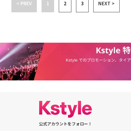
ソク）の他に、「家」にはそれぞれの状況と背景によって様々な考えを持っ
「悪人がない」と予告したイ・チャンミン監督の意図通りに、「恋するイエ
< PREV
1
2
3
NEXT >
ソンの間を取り持つ役割を全うして、今後の展開を期待させた。イ・ジョン
ャソンの前だけでは笑顔を見せ続けた、チェ・ゴ役のキム・ウォネも「共演
ーロー族（一人の時間を楽しむ人々）の写真家シン・ギョム（チョン・ゴン
や仕掛けがなくても、視聴者が楽しめる優しいドラマに仕上がった。「この
ーに自身の家を売るため、あらゆる努力をするが、失敗すると、急変して言
方々と楽しく撮影できた、とても意味のある作品でした。一緒に撮影できて
ところがまさに家」で、平凡な家長で編集長でもあるチェ・ゴ（キム・ウォ
テランだ」と言ったイ・チャンミン監督の自信は、チョン・ソミン、キム・
然に表現した。コミカルな表情やユ・ジャソンを配慮する温かい心、特有の
うございました」と特別な愛情を示した。最後に、家に対するリアルな悩み
パートの再建という夢がある。エディターのヨ・イジュ（チェ・ジョンア
ュ、チェ・ジョンアン、キム・ウォネ、アン・チャンファンなど、俳優たち
い魅力的な女性を演じた。作品ごとに自身の個性をはっきりと表現して、ユ
り泣いたりしたナム・サンスン役のアン・チャンファンは「これまで『恋す
定資産の価値は下がると信じる不動産下落論者で、家賃130万ウォン（約13
リアルな演技から始まった。回を重ねるほど完璧になる息ピッタリの姿や笑
完成させる、イ・ジョンウンの今後の活躍がますます期待される。彼女の登
とても楽しく、幸せな時間を過ごせました。ナム・サンスンに会って、苦楽
している。彼女の同僚エディターのナム・サンスン（アン・チャンファン）
生かしている演技を見る面白さがあった。マイホームを夢見る10年目の会
注目が集まっているJTBC水木ドラマ「恋するイエカツ」は毎週水、木曜日
きた家族のような存在の皆さんと出会えました。この思い出を大切にしたい
選を望んでおり、フォトアシスタントのチャン・チャン（ユン・ジオン）は
じて共感できるキャラクターを誕生させたチョン・ソミン、ユ・ジャソン役
される。
エカツ』を見てくださり、愛してくださった視聴者の皆さんに心から感謝し
屋根部屋で暮らしている。このように「家」と関連する仕事をしている人々も、
いロマンチストとして多くの視聴者から熱い支持を集めたキム・ジソク、淡
るイエカツ」の最終回は、本日（5日）21時より韓国で放送される。
々な空間で暮らしていることが分かる。ナ・ヨンウォン、ユ・ジャソン、シ
になったサブ男子主人公チョン・ゴンジュ、一度も笑いを逃さなかった相克
ヨ・イジュ、ナム・サンスン、チャン・チャンら、「恋するイエカツ」の
ンとアン・チャンファン、そして存在だけでも最高だったキム・ウォネま
は持っている、家についての考えを視聴者と共有し、その違いから来る多様
魅力を持つキャラクターは、画面の中でリアルな存在感を放った。視聴者も
。「恋するイエカツ」の制作陣は「グループポスターの中で視聴者の皆さん
ミ（ケミストリー、相手との相性）を披露した」と口を揃えて絶賛した。家
エカツ』の人々も視聴者と同じく、家に対するそれぞれの考えと悩みを抱え
ガジン会社で働いているが、家に対する価値観はバラバラだった「恋するイ
たにとって家とはどんな意味ですか』という質問を投げかけ、一緒に共感で
らの姿は俳優本人、または我々とも似ていた。誰かにとっては休める場所で
います。初回放送まで期待と関心をお願いします」と呼びかけた。韓国で6
、再建築の夢、結婚の必須品、そして夢のために耐える空間になったりする
スタートする。
と生きる（live）こと、その間にある家に対する様々な現実を、愉快で真剣に盛
小さくて、大きくて、高くて、低くて、形が違うだけで、一日が始まって終
、家に対する哲学は違うとしても、多くの人々が良い家を夢見るのかもしれ
いるそこは、良い家ですか？」という質問を投げたナ・ヨンウォンの最後の
に深い余韻を残した。
公式アカウントをフォロー！