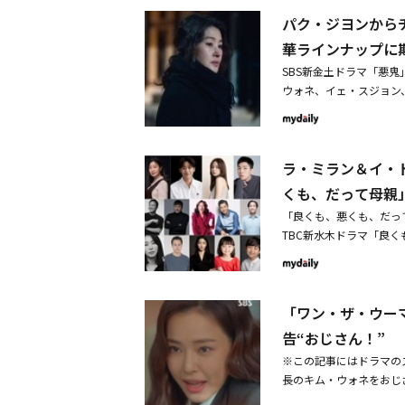
ン、コ・サンホ、ユン・
に、アン・ジョンマンが
一緒に過ごしたすべての
パク・ジヨンから
ン・スンウォン、チャン
いにお互いの真心を確認
結果まで作ってくれた視
ン、MCのシン・ドンヨプ
いくロマンスを期待させ
華ラインナップに
と、もらったことを全て
カーペットに登場・イ・ジ
ン・ハンドゥルは、成功
感想を述べた。イ・ジェ
SBS新金土ドラマ「悪
バケットリストだったオ
思い出し「シーズン2が
ウォネ、イェ・スジョン
なろうと約束するナ・デ
に、慰めになることを願
かれた女性と、その悪鬼
きたが、勇気を出して新
とても良い監督、作家、
は本日（5日）、キム・
視聴者を笑顔にさせた。
きた」とし、「現場で寂
ク・ジヨン、キム・ウォ
の事務所で、ナ・デボク
当に幸せだった」と感謝
ラ・ミラン＆イ・
待を高めた。洗練された
は、終わらない自分探し
～」のカン・ユソクから
（キム・テリ）の母親ユ
くも、だって母親
鬼」のヤン・ヘジ、「浪
ョンを立派に育てたが、
「良くも、悪くも、だっ
のイ・ホンネ、「車輪」
てサニョンを心配させる
TBC新水木ドラマ「良
民死刑投票」のチェ・ヒ
ク・ガンモ（チン・ソン
ラ・ミラン、イ・ドヒョ
ク・ソイ、アン・チェフム
うに家から出た後、娘に
ン、ソ・イスク、キム・
シリーズメロ・ロマンチ
安が再び動き始める。ど
ビラなど信じてみるライ
った。優秀演技賞ミニシ
ネは、イ・ホンセ（ホン
「ワン・ザ・ウー
し、初放送への期待が高
士）熱愛史」に出演した
ソ・ムンチュン役を演じ
ン（ラ・ミラン）と、予
ン、チョ・ヘジュ、ファ
告“おじさん！”
がかりを見つけるのが得
た幸せを追い求めていく
優だけが上がった。一方
そのような彼の机の引き
※この記事にはドラマの
を探すようになった母子
した俳優たちと関係者た
しかし、自分が務めた一
長のキム・ウォネをおじ
部門のドラマ作品賞を受
登場して目を引いた。当
（オ・ジョンセ）の主張
「ワン・ザ・ウーマン」