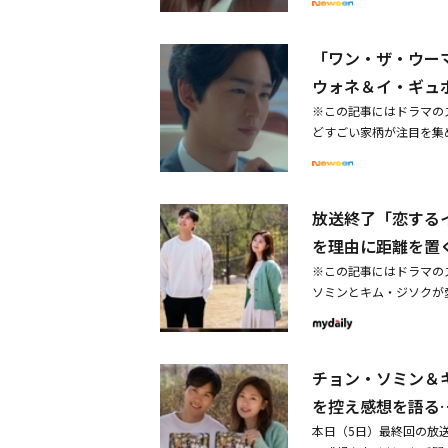
「エクストリーム・ジョ
「LMM」に変えた。落
い。与えられたキャラク
たチョ・ヨンジュ（イ・
ヨンがタッグを組んだ。
させた。イ・ソンギュン
もかかわらず圧倒的な存
ニ）の詐称で拘束される
よりもラ・ミラン、イ・
時間を持つために全員授賞
役を務める。ソクランは
「ワン・ザ・ウー
に来た。ヨンジュは「私
ラ・ミランは、子供を守
大賞：イ・ジェフン（「
に渡し、サニョンはこの
事だ。みんな知っている
ウォネ＆イ・ギュ
を運営しながら1人で息
ラマ：アン・ヒョソプ、
するチン・ソンギュは、
非理、社内政治をする検
役を引き受ける人物だ。
ーズ メロ・ロコ：ソン
※この記事にはドラマの
は民俗信仰の中で特に幽
「物議が大事じゃない。
ホに扮する。母親まで無
ズジャンル・アクション
どすごい家柄が注目を集
に学界では認められなか
じゃないか。僕が人生の
悪い母親と新しい人生を
～金と権力～」）◆ネット
3話で、リュ・スンドク
練に向き合って、取り返
は「いいから帰ってくだ
るミジュ役を演じる。不
賞シーズン制ドラマ：シ
ジュン（イ・ウォングン
人物で、劇中で重要なキ
はもうクビになったから
になったチェ・ガンホと
ーズ メロ・ロコ：リョ
せないでいると「税金関
ほかにも映画、ドラマ、
資格はない。帰ってくだ
チョ（ぶっきらぼうに見
ジャンル・アクション：
放送終了「恋する
し、その結果は反転だっ
それぞれのエピソードに
ンジュはスンドクに会う
ギーを届ける。親をはじ
（「7人の脱出」）◆ベ
もない。この家門がどう
も登場する」と言及した
を理由に距離を置
る？ 服を脱いで階級札
「還魂：光と影」「今、
ストパフォーマンス賞：
母方は昨年納税の日に一
きたのは、脚本家のキム
がせたのはおじさんよ。
※この記事にはドラマの
いパン・サムシクを自分
キム・サブ3」）◆助演
を受け、スンドクは「こ
て、重みを加えてくれた
ら、待っていなさい。お
ソミンとキム・ジソクが
ン・ウンインとチェ・ム
2」）、ソン・ジユン（
クのスマートフォンに盗
風のオカルトミステリー
じさんって。自分もメイ
間の共感ロマンスの旅程
水火も辞さない検事出身
ロ・ロコ：チョン・スン
ギュ（イ・ギュボク）は
日の午後10時より放送
カッなる姿を見せ、笑い
終回でナ・ヨンウォン（
のコネクションのため、
リーズ ジャンル・アク
顔を見せ、笑いを誘った
うちに絡み合った悪縁の
緊張感を与える。人間的
ョン・ジュンヒ（「模範
チョン・ソミン＆
ル）が過去に、ユ・ジャ
の主人でありパン・サム
ンジン（「国民死刑投票
からだ。アパートの工事
事を解決する万年里長役
鬼」）、アン・チェフム
を控え感想を語る
を信じてユ・ジャソンは
果たしてきたチャン・ウ
権力～」）、クォン・ア
本日（5日）最終回の放
たが、前後の事情を知ら
長を、一生夫と子どもた
（「悪鬼」）、イ・シニ