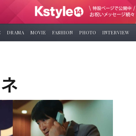
C
DRAMA
MOVIE
FASHION
PHOTO
INTERVIEW
ォネ