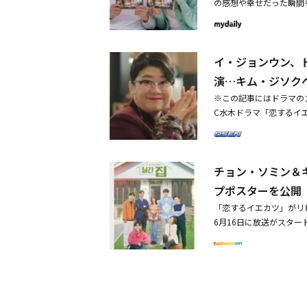
の感想や幸せだった瞬間
過ぎなかった。すべての
は、カン・マルグムが務
ム・サブ3」）、チョン
てマイホームの購入を夢
3年という年月が経った
野心を抱いている変わり
ン・ソミンは、「ヨンウ
跡を思い出して彼女を恋
も期待される。また、オ
ら、自分自身をもう一度
た慶州（キョンジュ）に
になったチェ・ガンホの
イ・ジョンウン、
の皆さんに会えて幸せで
宅でマイホームの夢まで
で。様々な魅力のキャラ
す」と語った。お金しか
演…キム・ジソク
以前とは違う姿だった。
いる。同作の制作陣は「
役のキム・ジソクは「『
ジュ）は、堂々とチャン
面白さを届ける」とし「
※この記事にはドラマの
人々の話を皆さんに届け
（アン・ヒョンホ）など
ていただきたい」と伝え
C水木ドラマ「恋するイ
に笑いと励ましを送るこ
プルであるヨ・イジュ（
で4月26日午後10時3
ハウススタジオ、JTB
ような意味を持つものな
の末に結婚し、新しいア
昨日（30日）、韓国で放
す。これまで愛してくだ
集長チェ・ゴ（キム・ウ
姿が放送された。済州（
ォンに片思いしたが、結
た。そして再会したナ・ヨ
チョン・ソミン＆
長所を並べ立てた。そし
見せたシンギョム役のチ
「良い人と一緒にする良
（アン・チャンファン）
プポスターを公開
感慨深いです。楽しくて
て完璧なハッピーエンド
た。自分の思う通りにな
とを見て、学び、感じる
「恋するイエカツ」がリ
「恋するイエカツ」の旅
サンスンの文で、その事
を愛してくださった皆さ
6月16日に放送がスター
的な題材で、終始一貫シ
の家を売却しようとした
努力します」と語った。
に住んでいる（live）
ドラマ）を連想させる愉
ンスンとの飲み会で、済
3人組チェ・ジョンアン
は、明るい笑顔で視聴者
スヒョン脚本家ならでは
「私は、人の顔をまった
めない率直さと堂々とし
家の意味を探して雑誌に
放った。予測できないコ
言い、矛盾した発言でお
持った作品だったので、
ツ」ならではの特別な共
あちこちに配置し、少し
ゃない」とユ・ジャソン
てくださった制作陣の皆
ぎの場所」であるエディ
な人々の家に関するスト
事実を明かして、チーム
泣いてくれた視聴者の皆