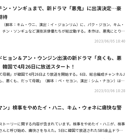
ナム、カン・ギドゥン、パク・ジヌ、キム・ソルジン、ホン・ジンギ、チョ
現れた。やっと心が落ち着いたチョン・ナレは、彼に近づきキスをした。つ
同僚のおかげだった。結果より過程が大切だった作品だった。それでも良い
チン・ソンギュまで、新ドラマ「悪鬼」に出演決定…豪
・ヒョクジン、シン・ジョングン、子役のハン・ジアン、チェ・ヒョンジ
した2人は、シンガポールでもお互いの区域を守りながら、これから続いて
聴者たちにも感謝する。まだ学んでいる演技者だが、いつかは私が学んだこ
らが登場した。・【PHOTO】イ・ジェフン「2023 MAMA」2日目のレッド
た。離婚保険は、全員の期待の中で世界に公開された。ノ・キジュンとカ
期待
配ることができる演技者になりたい。その時までありがたく頑張りたい」と
ュン、PrainTPCと再契約を締結今後の活動にも期待
的な正式ローンチを終え、予測不能な未来も共にすることを約束した。妻の
フンは悔しい被害者に代わって復讐をするという「模範タクシー」の主題を
鬼」（脚本：キム・ウニ、演出：イ・ジョンリム）に、パク・ジヨン、キム・
ーロラ旅行で、目の前に広がる嘘のような風景のもと、お互いのオーロラに
できるだけでもとてもありがたくて光栄だった。実際に事件を経験した方々
、チン・ソンギュなど演技派俳優たちが総出動する。本作は、悪鬼にとりつ
ボクとイ・ソジョン、ずっとパク・ウンシク（ユ・ヒョンス）の心を拒んで
う気持ちで最善を尽くして演技した。足りない点が多かったが、幸い私には
が見える男性が、謎の死を暴いていく韓国型オカルトミステリーだ。制作陣
しい関係を始めてみることにしたチョ・アヨン（チュ・ソジョン）の姿は、
2023/06/05 18:40
同僚俳優、スタッフが一緒にいたので不足を満たしながら演技することがで
テリ、オ・ジョンセ、ホン・ギョンとともに豪華ラインナップを完成するパ
そして、本来の場所に戻ったチームメンバーたちに、寂しくなったTFチーム
しくて大変な瞬間が多かったが、私たちムジゲ運輸の家族と一緒にすれば本
ネ、イェ・スジョン、そしてチン・ソンギュのスチールカットを公開して期
にプライド保険まで作ってみようと提案するノ・キジュンのエンディング
を伝えた。昨年に続き、今年もSBSは寛大だった。「ペイバック～金と権力
ドヒョン＆アン・ウンジン出演の新ドラマ「良くも、悪
イメージでしっかりした役割を務めてきたパク・ジヨンは、ク・サニョン
の旅を予告し、最後まで愉快な笑いを届けた。
「国民死刑投票」のクォン・アルム、「7人の脱出」のキム・ドフン、「悪
ン・ギョンムン役でレベルが違う演技を披露する。ギョンムンは1人でサニ
」韓国で4月26日に放送スタート！
漫ドクターキム・サブ3」のイ・シニョン、「浪漫ドクターキム・サブ3」
生活力は少し足りない人物だ。世間知らずの彼女は頻繁にトラブルを起こし
て母親」が韓国で4月26日より放送を開始する。6日、総合編成チャンネルJ
のチョン・スビンまで、なんと7人が新人賞を受賞し、青少年演技賞も「国
が、娘のためなら命もかけるほど大切に思って愛している。一目惚れした
くも、悪くも、だって母親」（脚本：ペ・セヨン、演出：シム・ナヨン）は
ョンジン、「浪漫ドクターキム・サブ3」のハン・ジアン、「悪鬼」のパ
ギュ）との結婚に成功するが、サニョンが5歳になった年に追い出されるよ
ン、アン・ウンジンをはじめ、ユ・インス、チョン・ウンイン、チェ・ムソ
の4人が名前を上げた。「2023 SBS演技大賞」はシーズン制ドラマ、ミニ
父親の存在を隠した。ガンモの死亡ニュースとともに、わざと隠してきた不
2023/03/06 18:28
ウォネ、チャン・ウォンヨン、カン・マルグム、ペク・ヒョンジン、ホン・
ックコメディー、ミニシリーズジャンル・アクション部門に分けて授賞を行
のようなキャラクターを務めても自然に溶け込むベテラン俳優のキム・ウォ
ンナップを公開した。名前だけでも信頼できる演技派俳優たちが多く合流
リーズメロ・ロコ部門では男性候補4人中3人が「コッソンビ（イケメンの
・ギョン）の先輩であり引退を控えているベテラン強力犯罪捜査隊の刑事
マン」検事をやめたイ・ハニ、キム・ウォネに痛快な警
まっている。同作は、子供のために悪い母になるしかなかった母親のヨンス
カン・フン、リョウン、チョン・ゴンジュであり、女性候補はシン・イェウ
る。いくらつまらないとしてもいい加減にしない性格で、人々が探せない手
期せぬ事故で子供になってしまった息子のガンホ（イ・ドヒョン）が、失っ
ン・ボルムビョルと皆「コッソンビ（イケメンの士）熱愛史」に出演した俳
意だが、認められることに関心がないため、いつも成果を奪われてしまう。
感動的なヒーリングコメディだ。全てがリセットしてから、初めて真の幸せ
、イ・ソンギュンさんの悲報の中で、授賞式は落ち着いて進行された。参加
出しの中は、解決できない未済として残っている奇怪な事件でいっぱいだ。
ストーリーに関する内容が含まれています。検事をやめたイ・ハニが、検事
の話が、愉快な笑いと深い感動を与える。「第57回百想芸術大賞」テレビ
ちもほとんど黒い衣装を着ており、ホン・ギョンは胸に黒いリボンをつけて
番目の殺人事件の遺族であり今も家族のように過ごしているヨム・ヘサン
さんと呼び始め、痛快さを与えた。5日に韓国で放送されたSBS金土ドラマ
賞した「怪物」を演出したシム・ナヨン監督と、映画「人生は、美しい」
初、華麗なパフォーマンスを準備していたMAMAMOOのファサは、披露曲を
のように、このすべての事件が未知の存在のせいで起ったという話を信じな
第15話で、リュ・スンドク（キム・ウォネ）によって検事職から罷免され