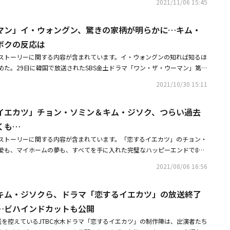
ブ」「完璧な他人」などを通じて感覚的な筆力が認められた脚本家のペ・セ
ち着いた黒いドレスを着て登場した彼女は「LMM」を熱唱し、切ない気持ちに
2021/11/06 15:45
ターによっていつも新しい顔を見せて様々な人間群像を表現し、短い登場に
ハニ）の姿が描かれた。この日、スンドクはヨンジュがカン・ミナ（イ・ハ
繊細で温かい視線で誕生させる感動のヒーリングドラマへの期待が熱い。何
さんが主演を務めた「ペイバック～金と権力～」チームは、故人を追慕する
在感を誇っているイェ・スジョンは、サニョンの冷たい祖母キム・ソクラン
と、ヨンジュを罷免するという内容の公文書を持って留置場まで彼女に会い
ドヒョン、アン・ウンジンの共演がドラマファンの胸をワクワクさせる。
式に参加しなかった。【「2023 SBS演技大賞」受賞者（作）リスト】◆
息子のク・ガンモ（チン・ソンギュ）の遺言に従って遺品を孫娘のサニョン
マン」イ・ウォングン、驚きの家柄が明らかに…キム・
はこの文書1枚でクビになるの？」と怒り「韓国では物議を醸すほど人気検
るために粘り強く生きてきた悪い母親のチン・ヨンスン役を演じる。豚農場
模範タクシー2」）、キム・テリ（「悪鬼」）◆最優秀演技賞シーズン制ド
遺品によって悪鬼に取り憑かれることになる。最後に圧倒的な存在感を誇示
じゃない。セクハラをした検事もうまくやっているし、昇進が一番早いのは
ボクの反応は
子を育てたチン・ヨンスンは、厳しい生活を引き継がせないために悪い母親
イ・ソンギョン（「浪漫ドクターキム・サブ3」）◆最優秀演技賞ミニシリ
サニョンの父親であり民俗学科の教授ク・ガンモ役で特別出演する。ガンモ
事だ。どうして私だけがクビになるの？」と問い詰めた。するとスンドクは
イ・ドヒョンは予期せぬ事故で子供になってしまった検事の息子チェ・ガン
・ガン、キム・ユジョン（「マイ・デーモン」）◆最優秀演技賞ミニシリー
ストーリーに関する内容が含まれています。イ・ウォングンの知れば知るほ
霊の研究に没頭したせいで、学文の領域から脱したと非難される。このよう
誰の味方なのかが最も大事だ。だからお前も財閥のラインになれば良かった
視し、徹底して成功のため突っ走っていた彼は、一日にして幼い子になり、
：パク・ソンウン（「国民死刑投票」）、ムン・チェウォン（「ペイバック
めた。29日に韓国で放送されたSBS金土ドラマ「ワン・ザ・ウーマン」第1
ったが、諦めず研究を続けていく。そのような状況で人生をひっくり返す試
先輩として忠告する。これ以上でしゃばるな」と警告した。するとヨンジュ
送ることになる。アン・ウンジンは、ガンホの長年の友人で唯一の支えであ
ユーザーが選んだ2023最高のSBSドラマ：「模範タクシー2」◆優秀演技
（キム・ウォネ）が、チョ・ヨンジュ（イ・ハニ）の仕事を手伝うアン・ユ
しのつかない選択をしてしまう。「悪鬼」への手掛かりを握っている唯一の
さい、おじさん。検事だったときは検事長の言葉にペコペコしたけれど、今
2021/10/30 15:11
正を見逃すことができない堂々とした性格の人物で、帰ってきた故郷で子供
ン・ジェハ、ピョ・イェジン（「模範タクシー2」）◆優秀演技賞 ミニシリ
）の家柄を調査した。この日スンドクは、ユジュンが自分の思い通りに動か
ープレイヤーとして活躍する。同作の制作陣は「今回公開した4人の俳優の
。今はただの知り合いのおじさんよね。人生の先輩だからって私に忠告する
再会し、変化を迎える。ユ・インスは村のトラブルメーカーであり純情マッ
ウン、シン・イェウン（「コッソンビ熱愛史」）◆優秀演技賞ミニシリーズ
連を探ってほこりが出ない家はない」と彼の家に対する裏調査をした。しか
演劇を行き来しながら活発に活動している、演技で信頼を与える俳優たちが
さい、お・じ・さん」とすぐに呼び名を変え、笑いを誘った。それ以来、ヨ
えるが、一途に純愛を捧げる男）のパン・サムシク役を務め、愉快なエネル
イ・ジュン（「7人の脱出」）、ホン・ギョン（「悪鬼」）、イ・ユビ
イエカツ」チョン・ソミン＆キム・ジソク、つらい過去
た。「アン・ユジュンの家、あまりにも綺麗だ。脱税どころか、ほこり一つ
特別出演する予定だ。作品の半ばに入ると、みんながびっくりする大物俳優
たびにおじさんと呼んだ。そして「喧嘩が一番上手な人って誰なのか知って
め、村の住民たちまでびっくりさせる、家でも外でも問題を起こす人物だ。
ストカップル賞：ソン・ガン、キム・ユジョン（「マイ・デーモン」）◆ベ
いうものかというと、祖父が模範納税金塔産業勲章をすべてもらった。また
。また「このような完璧なキャスティングラインナップを構築することがで
くも…
を取って飛びかかる人よ。失うものがないからね。ところが私の検事服を脱
私たちの学校は」などを通じてインパクトを残した彼が、憎むことができな
チン・ソンギュ（「悪鬼」）◆今年のチーム：ドルダムズ（「浪漫ドクター
千億ウォン（約97億円）の税金を納め、高額納税塔も受けた」という報告
・ウニさんのおかげだ。ベテラン俳優たちが作品のバランスを取ってくれ
覚悟しなさい。代価を払わせてもらった後は行政訴訟でここに戻ってくるか
ストーリーに関する内容が含まれています。「恋するイエカツ」のチョン・
だけの色で表現する。圧倒的な存在感で、劇のもう一つの中心を担うチョ
賞シーズン制ドラマ：ペ・ユラム、チャン・ヒョクジン（「模範タクシー
の子はなぜ家柄もこうなんだ」と気に入らない顔をした。同じ時刻、スンド
おかげで、完成度を高めることができた。演技までウェルメイドである韓国
じさん」と警告し返した。するとスンドクは「口を開くたびにおじさん、お
愛も、マイホームの夢も、すべてを手に入れた完璧なハッピーエンドで8週
ソンの熱演も注目を集めている。チョン・ウンインは次の大統領になるため
「ファースト・レスポンダーズ 緊急出動チーム」）◆助演ミニシリーズ メ
聴アプリをインストールしたヨンジュの血の繋がっていない叔父ワン・ピル
で挨拶するのでお楽しみに」とコメントした。本作は、韓国で6月23日金曜
クを落としたらおばさんなのにな」とし、何よりもおじさんという呼び名に
を終えた。5日に韓国で放送されたJTBC水木ドラマ「恋するイエカツ」の最
の国会議員オ・テス役を、チェ・ムソンはオ・テス（チョン・ウンイン）と
ウォン、ソ・ジョンヨン（「車輪」「マイ・デーモン」）◆助演賞 ミニシ
これを聞いて、ユジュンをヨンジュの夫候補として気に入り、嬉しそうな笑
がスタートする。
2021/08/06 16:56
を誘った。
チョン・ソミン）とユ・ジャソン（キム・ジソク）は、本人たちも知らない
チェ・ガンホを利用するウビョクグループの会長ソン・ウビョク役を務めて
ション：キム・ウォネ（「悪鬼」）◆シーンスティラー賞：コ・サンホ、ビ
。
せいで、また別れることになった。ナ・ヨンウォンの父（チョン・スンギ
な魅力を発散するチョウ里の住民たちも興味をそそる。ソ・イスクは精米所
タクシー2」「浪漫ドクターキム・サブ3」）◆青少年演技賞：チェ・ヒョ
キム・ジソクら、ドラマ「恋するイエカツ」の放送終了
ソンを極端な選択を考えるほど苦しめた張本人だったことが明らかになった
シク（ユ・インス）の母パク氏役を、キム・ウォネはチョウ里の色んな出来
」）、ハン・ジアン（「浪漫ドクターキム・サブ3」）、パク・ソイ（「悪
現場で一緒に働いた2人は家族のように過ごし、そんなナ・ヨンウォンの父
を務めてコミカルな演技を披露する。各作品ごとに助演の役割をしっかりと
（「模範タクシー2」）◆新人演技賞：カン・ユソク（「ペイバック～金と
…ビハインドカットも公開
集めておいたお金を貸した。ナ・ヨンウォンの父も不動産詐欺の被害者だっ
ォンヨンは、パク氏（ソ・イスク）の夫でありチョウ里のブレインの青年会
ルム（「国民死刑投票」）、キム・ドフン（「7人の脱出」）、ヤン・ヘジ
送を控えているJTBC水木ドラマ「恋するイエカツ」の制作陣は、出演者たち
ないまま姿を消した彼は、ユ・ジャソンにとってはただの衝撃的な裏切りに
ちのために自分を犠牲してきたイ・ミジュ（アン・ウンジン）の母チョン氏
ョン（「浪漫ドクターキム・サブ3」）、イ・ホンネ（「浪漫ドクターキ