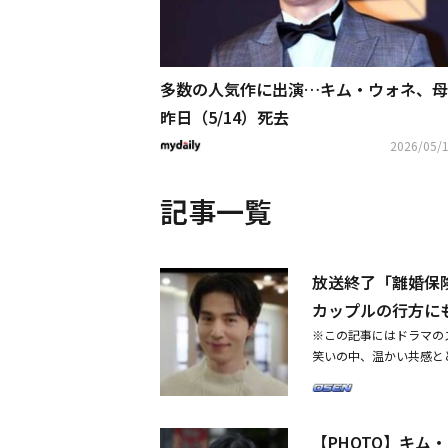
多数の人気作に出演…キム・ウォネ、母
昨日（5/14）死去
2026/05/1
記事一覧
放送終了「離婚保
カップルの行方に
※この記事にはドラマの
笑いの中、温かい共感と
ろした。ノ・キジュン（
レームとなって甘い恋愛
一緒にシンガポール行き
【PHOTO】キ
た離婚保険を通じたTF