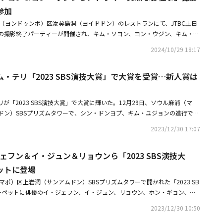
ナ・デボク（キム・ウォネ）夫妻と新婚のナム・チャンヒ夫妻を新規加入者
参加
した。ナ・デボクは、1日に1％ずつ、イ・ソジョン（キム・ナムジン）の
浦（ヨンドゥンポ）区汝矣島洞（ヨイドドン）のレストランにて、JTBC土日
を着実に遂行した。一緒に買い物をして家事を手伝いながら、遠くなってい
の撮影終了パーティーが開催され、キム・ソヨン、ヨン・ウジン、キム・ウ
近づいていった。問題解決に喜んでいるのも束の間、「離婚保険が離婚を助
チョン・スンウォン、イ・セヒ、キム・ジョンジン、チョン・スジ、キム・
提起した記事が掲載され、TFチームには再び赤信号が灯った。審査前まで
2024/10/29 18:17
※この記事は現地メディアの取材によるものです。写真にばらつきがござい
決策を探さなければならないという状況。ノ・キジュンは明確に考えが整理
ださい。・キム・ソヨン、新ドラマ「貞淑なお仕事」役作りのため夫と無人
、「いつも中心は私」というカン・ハンドゥルの言葉からヒントを得る。セ
・テリ「2023 SBS演技大賞」で大賞を受賞…新人賞は
問・【PHOTO】キム・ソヨン＆ヨン・ウジンら、ドラマ「貞淑なお仕事」
じて、すべての出来事の発端である私を理解することで、相手まで理解でき
）
。結局、離婚保険は夫婦が離婚を考えるようになった理由を振り返る装置で
結論を下した。離婚助長の課題まで解決した離婚保険は、最終審査まで通過
が「2023 SBS演技大賞」で大賞に輝いた。12月29日、ソウル麻浦（マ
させた。TFチームは、解団記念で海へ旅行に行くことにした。忙しい仕事
ドン）SBSプリズムタワーで、シン・ドンヨプ、キム・ユジョンの進行で
本音を話しながら、最後に思い出を作った。食事の席を抜け出したノ・キジ
賞」が開かれた。大賞候補には 「復讐代行人2～模範タクシー～」のイ・ジェフ
2023/12/30 17:07
は、海辺を歩きながらデートを楽しんだ。ノ・キジュンはふと、いまだに五
リ、「浪漫ドクターキム・サブ3」のハン・ソッキュ、「ファースト・レス
ルがタロット占いで放った質問が気になり出した。ただのロマンスではな
ーム」のキム・レウォンが上がった中、イ・ジェフンとキム・テリが共同で
ターを始めさせてくれる、魂の相手を意味するツインフレームに会うことは
ジェフン＆イ・ジュン＆リョウンら「2023 SBS演技大
共同受賞となったのは、2018年の「ロマンスは必然に」のカム・ウソン＆
したという彼女。成功の可否を聞いたノ・キジュンの質問に、ポジティブな
りだ。最終回の視聴率が21％を突破した「模範タクシー2」と、韓国型オカ
ットに登場
た。2人は多くの時間を共にし、いつの間にかお互いのツインフレームにな
すべてのエピソードで10％台の高い視聴率を記録した「悪鬼」の人気に力
マポ）区上岩洞（サンアムドン）SBSプリズムタワーで開かれた「2023 SB
・ナレの提案に頭を悩ませていたアン・ジョンマンは、後悔なく2人が幸せ
、キム・テリの両者とも有力な大賞候補に挙げられたが、ハン・ソッキュと
ーペットに俳優のイ・ジェフン、イ・ジュン、リョウン、ホン・ギョン、キ
のかというノ・キジュンの言葉に、考えることを止めた。しかし、タイミン
授賞式に参加しなかったため、現場に参加した大賞候補の2人が共に受賞す
ンウ、カン・フン、キム・ウォネ、キム・テフン、シン・ジェハ、オ・ウィ
の決定を伝えられないまま、出国の日が近づいてしまった。1人でシンガポ
感想の順番を決めるために、2人がじゃんけんをする独特な光景も繰り広げ
2023/12/30 10:50
・ソンギュ、チョン・ゴンジュ、イ・シニョン、イ・ホンネ、キム・グォ
ため、空港を訪れたチョン・ナレ。さりげなく周囲を見渡していた彼女の前
決して容易ではない作品だったが、いつにも増して幸せだったのは最後まで