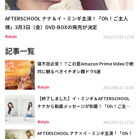
AFTERSCHOOL ナナ＆イ・ミンギ主演！「Oh！ご主人
様」3月3日（金）DVD-BOXの発売が決定
2022/11/29 12:59
記事一覧
寝不足必至！？この夏Amazon Prime Videoで絶
対に観るべきイチオシ韓ドラ5選
2021/08/27 18:00
【終了しました】イ・ミンギ＆AFTERSCHOOL
ナナから動画メッセージが到着！「Oh！ご主人
様」ナナ直筆サイン入りポラを2名様に
2021/07/21 17:22
AFTERSCHOOL ナナ×イ・ミンギ主演！「Oh！