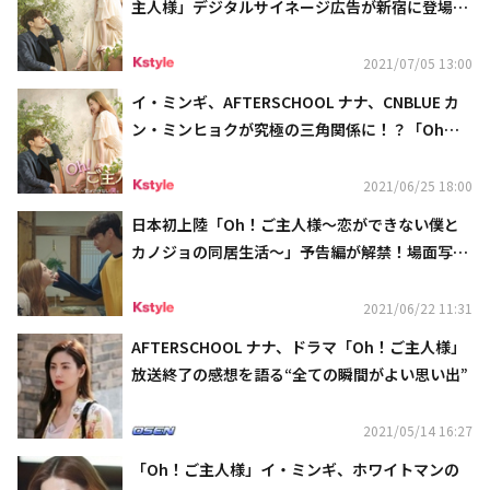
主人様」デジタルサイネージ広告が新宿に登場！
Twitterプレゼントキャンペーンも実施中
2021/07/05 13:00
イ・ミンギ、AFTERSCHOOL ナナ、CNBLUE カ
ン・ミンヒョクが究極の三角関係に！？「Oh！
ご主人様」アマプラで独占配信中
2021/06/25 18:00
日本初上陸「Oh！ご主人様～恋ができない僕と
カノジョの同居生活～」予告編が解禁！場面写真
＆人物相関図も公開
2021/06/22 11:31
AFTERSCHOOL ナナ、ドラマ「Oh！ご主人様」
放送終了の感想を語る“全ての瞬間がよい思い出”
2021/05/14 16:27
「Oh！ご主人様」イ・ミンギ、ホワイトマンの