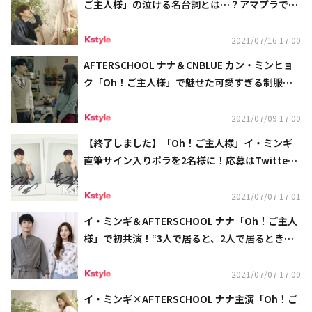
ご主人様」の泣ける名台詞とは…？アマプラで日
本独占配信中
2021/07/16 17:00
AFTERSCHOOL ナナ＆CNBLUE カン・ミンヒョ
ク「Oh！ご主人様」で魅せた可愛すぎる制服姿
とは…？
2021/07/09 17:00
【終了しました】「Oh！ご主人様」イ・ミンギ
直筆サイン入りポラを2名様に！応募はTwitter
をフォロー＆リツイート
2021/07/07 17:01
イ・ミンギ＆AFTERSCHOOL ナナ「Oh！ご主人
様」で初共演！“3人で居ると、2人で居るときよ
りも…（笑）”
2021/07/07 17:00
イ・ミンギ×AFTERSCHOOL ナナ主演「Oh！ご