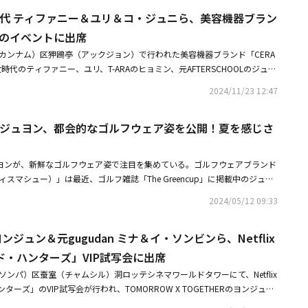
は、彼女が座っているソファと背景の額の配置などがG-DRAGONの自宅
さんの個人Instagramアカウントをタグ付けした」と説明した。・G-DRA
時代 ティファニー＆ユリ＆コ・ジュニら、美容機器ブラン
G-DRAGONのペットと同じ首輪をしていると主張した。G-DRAGONとジ
OL ジュヨン、再び熱愛説が浮上近況写真に注目集まる・G-DRAGON、TWICE
初めてではない。2人は2017年にも復縁説が浮上。当時両者は「親しい同僚
H」のイベントに出席
NS投稿の理由を説明【Galaxy Corporation 公式コメント全文】Galax
後も2019年、ジュヨンがG-DRAGONと一緒に撮った映像をSNSに投稿し
です。最近、継続して疑惑が浮上しているG-DRAGONとジュヨンの熱愛説は事実では
（カンナム）区狎鴎亭（アックジョン）で行われた美容機器ブランド「CERA
同じ場所でパラグライダーをしたり、同じレストランで撮ったと思われる写
す。ありがとうございます。
時代のティファニー、ユリ、T-ARAのヒョミン、元AFTERSCHOOLのジュヨ
を楽しんだという報道が相次いだ。しかし、これに対しても両者は沈黙を貫
・ヒジン、チョン・ヘビン、チョ・スミン、スヒョンが出席した。・少女時
RAGONの所属事務所Galaxy Corporationとジュヨンの所属事務所BILLI
2024/11/23 12:47
ージカル「シカゴ」公演中に負傷キャスティング変更へ・少女時代 ユリ、新
合わせたが、両者は特に立場を明らかにしていない状態だ。G-DRAGONは
イ・ハンシン」でエース刑事に！体力の限界を感じて増量した
ood Day」で視聴者と会った。ジュヨンはガールズグループAFTERSCHO
OOL ジュヨン、都会的なゴルフウェア姿を公開！夏を感じさ
て活動中だ。・G-DRAGON＆元AFTERSCHOOL ジュヨン、またも熱愛説
も削除事務所側「確認は難しい」・熱愛説浮上G-DRAGON＆元AFTERSCH
ーネット上で過去の写真が再び話題に
のジュヨンが、新鮮なゴルフウェア姿で注目を集めている。ゴルフウェアブランド
トラヴィスマシュー）」は最近、ゴルフ雑誌「The Greencup」に掲載中のジュヨ
。今回のグラビアでジュヨンは、襟付きのノースリーブトップスやシンプル
2024/05/12 09:33
入れたヘルシーなコーディネートを披露。新たなゴルフシーンをテーマに、
やかな夏の訪れを感じさせるジュヨンの着用アイテムは、現在「TravisMa
ヨンジュン＆元gugudan ミナ＆イ・ソンビンら、Netflix
トで販売中。
・ハンターズ」VIP試写会に出席
ソンパ）区蚕室（チャムシル）洞ロッテシネマワールドタワーにて、Netflix
ーズ」のVIP試写会が行われ、TOMORROW X TOGETHERのヨンジュ
IXXのヒョギ、イ・ソンビン、チェ・ユニョン、ピョ・イェジン、キム・ジェ