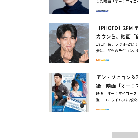
した映画「オー！マイゴ
ョソプ、イ・ギュハン、
Mのジヌン）と、行き場
ェ、チェ・ムソン、ハン
ステリアスな事件に立ち
リスマ性で秘密を暴くス
【PHOTO】2PM
ルな魅力とカリスマ性あ
いう人物を、彼女だけの
カウンら、映画「自
初登場シーンから印象が
18日午後、ソウル松坡
る演技を披露し、自身の
会に、2PMのテギョン、
ルグループAFTERSC
ン・ギヨン、ノ・ジョンウ
ャラクターで演技への情
ンオ、パク・ソンフン、
憶は24時間」「キス・シ
らが出席した。同作は、
された感想を教えてくだ
アン・ソヒョン＆元
（ソ・ジソブ）と、彼の
を務めた作品が公開され
ジン）が、隠された事件
染…映画「オー！
しめる魅力がありますの
10月26日に公開される
は何ですか？ジュヨン：
映画「オー！マイゴースト
い姿で挨拶・元AFTER
キャラクターとは違う魅
型コロナウイルスに感染
ッセージも
ト」は、コメディ、ホラ
には、アン・ソヒョンと
た。――セアという人物を
だけが出席する予定だ。
ですか？ジュヨン：セア
（フロア・ディレクター
ので人物が持った2面性
テリアスな事件に立ち向
まれており、その場を制
テミンはジヌン、行き場
の間でバランスの取れた