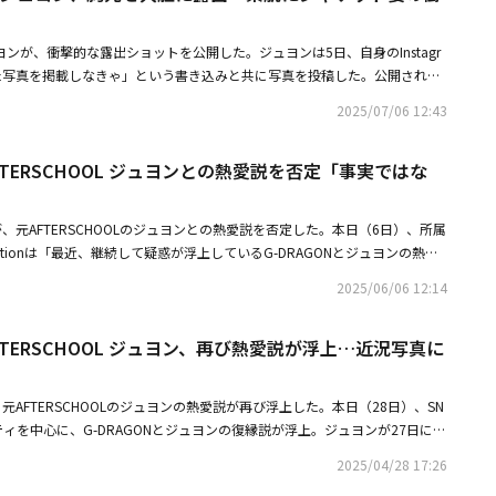
も明かした。ジュヨンは男性を好きになる基準について「私があの人とキス
明かし、驚かせた。さらに、キスの問題で彼氏と別れたこともあると付け加
ジュヨンが、衝撃的な露出ショットを公開した。ジュヨンは5日、自身のInstagr
を説明しながら「あまりにも合わなかった、キスも合わなかった」と遠慮な
た写真を掲載しなきゃ」という書き込みと共に写真を投稿した。公開された
ェ・ジニョクは冗談めかしてジュヨンの口を塞ぎながら「もうやめて」と受
ャケットだけを羽織った彼女の姿が写っている。写真の中のジュヨンは、胸
に巻き込んだ。また、ジュヨンは自身の豊富な恋愛経験に言及し、「遊ぶだ
2025/07/06 12:43
なボディラインで目を引いた。投稿にファンたちは「今すぐペディン（ダウ
明けた。続いて「様々な人と付き合った」と話し、自身の恋愛観について確
ファスナーを上まで上げて」「お姉さん、襟を合わせて」「とても美しい」
元AFTERSCHOOL ジュヨン、胸元を大胆に露出素肌にジャケット姿の衝撃
AFTERSCHOOL ジュヨンとの熱愛説を否定「事実ではな
ジュヨンは最近、BIGBANGのG-DRAGONとの復縁説が浮上した。その
GON、元AFTERSCHOOL ジュヨンとの熱愛説を否定「事実ではない」
属事務所は「最近、継続して疑惑が浮上しているG-DRAGONとジュヨンの熱愛
らかにする」と公式コメントを発表した。・G-DRAGON、元AFTERSCHO
GONが、元AFTERSCHOOLのジュヨンとの熱愛説を否定した。本日（6日）、所属
を否定「事実ではない」・元AFTERSCHOOL ジュヨン、都会的なゴルフウェ
porationは「最近、継続して疑惑が浮上しているG-DRAGONとジュヨンの熱愛
せるグラビア
らかにする」と発表した。これに先立ち4月、G-DRAGONとジュヨンに再
2025/06/06 12:14
ヨンが、G-DRAGONの自宅と類似している空間で撮った写真をSNSにアッ
浮上した。また、G-DRAGONは最近、TWICEのサナとの熱愛説が浮上し
AFTERSCHOOL ジュヨン、再び熱愛説が浮上…近況写真に
GONが、コールドプレイの来韓コンサートを観覧し、会場の写真を投稿する
agramアカウントをタグ付けしたことで疑惑が浮上。疑惑が浮上すると事務所
RAGONの熱愛説に関して、誤解されている部分を正したい」とし「G-DRAG
ONと元AFTERSCHOOLのジュヨンの熱愛説が再び浮上した。本日（28日）、SN
ay』最終放送の翌日である4月14日、YouTubeのウェブバラエティ『DEXとサナ
ィを中心に、G-DRAGONとジュヨンの復縁説が浮上。ジュヨンが27日に自
＋インタビュー）』の撮影を行った。その後、4月22日にコールドプレイの
フショットの背景が、G-DRAGONの自宅のインテリアと似ているという声が
時の記念ショットをSNSに投稿する過程で、TWICEがスペシャルゲストと
2025/04/28 17:26
ンは、一匹の猫と一緒に黒いソファに座ってカメラを見つめていた。これに
撮影時点からそれほど時間が経っていなかったこともあり、単純に撮影後の