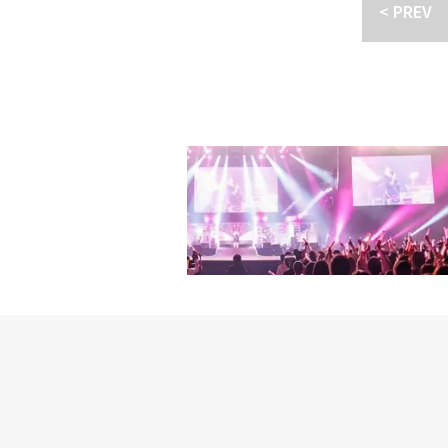
「オクジャ」で世界を驚
< PREV
です。洗練された雰囲気
AFTERSCHOOL 
ますか？ジュヨン：撮影
開・2AM ジヌン＆アン・
は普通長い髪ですが、私
がクランクアップ韓国で
た。洗練された雰囲気を
表で巫女というキャラク
なかったのですが、セア
な色の衣装がセアによく
たくさんの俳優たちと一
ョンさんとの撮影はいか
ンさんは（歌手としても
いている気がします。彼
柔軟に演技する俳優です
ず、コンイというキャラ
とジヌンが活動した時期
覚えがあります。――監
で、開かれている人です
雰囲気を作ってくれまし
ちました。感謝していま
になったので大切な作品
ャラクターと作品で視聴
ったのですが、残念な気