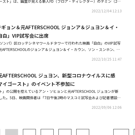
ースト」は、幽霊が見える新人FD（フロア・ディレクター）のテミン（2A
イ・ユジュン、イ・ジュニョン、ワン・ジウォン、チョ・ヒボン、ジンイ
のない地縛霊のコンイ（アン・ソヒョン）が、スタジオを死守するためにミ
・サンジン、ハン・チェヨンなどが所属している。
2022/12/04 12:13
向かって繰り広げるストーリーを描くコメディ映画だ。ジュヨンは抜群のカ
タジオの代表セア役に扮し、作品に活力を与えた。最初から最後まで、クー
 テギョン＆元AFTERSCHOOL ジョンア＆ジュヨン＆イ・
ふれる姿で観客を魅了したジュヨンは、スタジオの代表兼巫女であるセアと
方法で演じた。作品の演出を担当したホン・テソン監督は「ジュヨンさんは
白」VIP試写会に出席
強かった。スタジオの代表なので、怒鳴りつけるシーンでは視聴者を圧倒す
（ソンパ）区ロッテシネマワールドタワーで行われた映画「自白」のVIP試写
本音を語る時は真剣な姿でギャップある魅力を見せた」と絶賛した。アイド
元AFTERSCHOOLのジョンア＆ジュヨン＆イ・カウン、ソン・スンホン、カ
HOOLのメンバーとしてデビューしてから、端役から主演に至るまで、多様なキ
ィ、mimiirose、ユン・ソンア、ユ・ジテ、チャン・ユンジュ、キム・ソ
熱を見せたジュヨン。映画「ザ・キング」からドラマ「ハイエナ」「恋の記
2022/10/25 11:47
イ・スジ、ウ・ヒジン、コン・ヒョンジュ、キム・ヒョジン、ソン・スンハ
ックス・センス」まで、多数の作品でキャリアを積んできた。――映画が公開
密室殺人事件の容疑者として指名された将来有望な事業家のユ・ミンホ
さい。ジュヨン：映画の出演は久しぶりでわくわくしました。映画で初主演
AFTERSCHOOL ジュヨン、新型コロナウイルスに感
無罪を証明しようとする勝率100％の弁護士であるヤン・シネ（キム・ユン
、心配半分、期待半分でした。この映画は難しくないし、老若男女誰でも楽
のパズルを合わせていくことから繰り広げられるストーリーを描く。韓国で
マイゴースト」のイベント不参加に
でぜひご覧ください。――「オー！マイ・ゴースト」への出演を決めたきっかけ
。・キャプテン・コリア2PM テギョン、除隊後初の予備軍訓練に参加凛々し
台本を見た時、巫女という設定が特別に感じました。今まで私が演じてきた
」の公開を控えているアン・ソヒョンと元AFTERSCHOOL ジュヨンが新
SCHOOL ジョンア＆ジュヨン、ソン・ダムビの結婚式に出席愛情たっぷりのメ
力を見せることができそうだと思いました。そして「オー！マイ・ゴース
した。5日、映画関係者は「7日午後2時のマスコミ試写会および記者懇談会
ー、ファンタジーの要素が全て感じられる、魅力あふれる作品だと思いまし
ジュヨンは参加しない」と明らかにした。2AMのジヌン、ホン・テソン監督
2022/09/06 12:06
どのように表現したいと思いましたか？ 役作りで最も重点を置いた部分は何
9月15日に公開される映画「オー！マイゴースト」は、幽霊を見る新人FD
はカリスマ性のあるスタジオの代表ですが、巫女家の巫女でもあります。な
）のテミンと行き場のない地縛霊のコンイがスタジオを死守するため、ミス
から神秘的な姿、好奇心をそそる姿を見せるため努力しました。ベールに包
かって繰り広げるストーリーを描くコメディ映画だ。幽霊を見る新人FDの
圧するエネルギー、そして裕福で洗練された姿まで、スタジオの代表と巫女
のない地縛霊のコンイはアン・ソヒョンが扮する。特にアン・ソヒョンは、
演技をすることに重点を置きました。――セアは冷たい都会の女性のような感じ