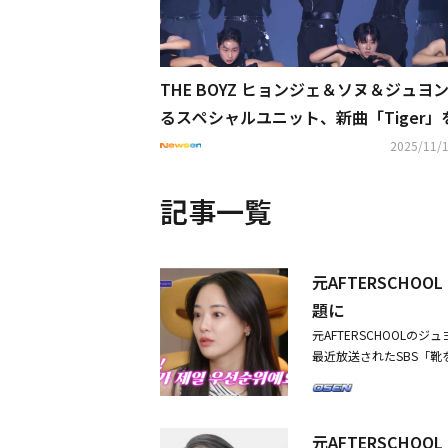
THE BOYZ ヒョンジェ＆ソヌ＆ジュヨ
るスペシャルユニット、新曲「Tiger」
発売…ファンからの期待に応える
2025/11/1
記事一覧
元AFTERSCH
題に
元AFTERSCHOOL
最近放送されたSBS「
ジュヨン、シン・ギュジ
「数年前までは『結婚す
するな』とおっしゃった
元AFTERSCH
たい」という率直な心境