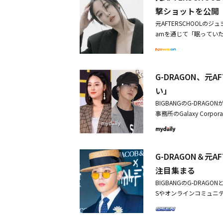
れのウサギ年であること
撃ショットを公開
ができるだろうか」だと
元AFTERSCHOOLの
えた。彼女は当時の状況
amを通じて「眠ってい
く話し、これを聞いたチ
写真には、素肌に黒いジ
け流し、現場を笑いの渦
元を大胆に露出し、完璧
け遊んだ」と率直に打ち
ンジャケット）を着て、
固とした立場を示した。・
G-DRAGON、元
などのコメントを残した。
ショットを公開・G-DRA
後、G-DRAGONの所
い」
説は事実ではないことを明
BIGBANGのG-DRA
OL ジュヨンとの熱愛説
事務所のGalaxy Cor
ア姿を公開！夏を感じさ
説は事実ではないことを明
び熱愛説が浮上した。ジュ
プロードしたことで疑惑が
G-DRAGON＆元
たこともある。G-DRA
過程でサナの個人Inst
注目集まる
は「最近拡散されたG-D
BIGBANGのG-DRAG
ONはMBC『Good D
Sやオンラインコミュニテ
のネンタビュー（冷蔵庫
身のSNSに投稿したセル
韓国公演を観覧した。この
あがった。写真でジュヨ
してステージを披露し、