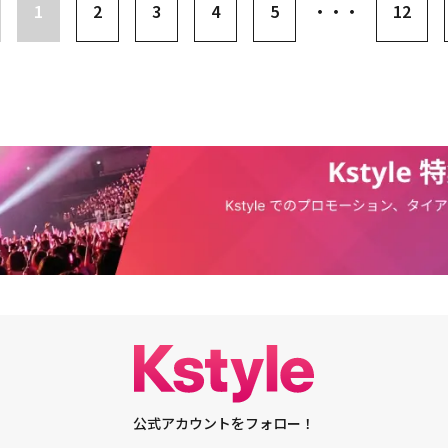
かせてから5年ぶりの映画出演となる。・2AM ジヌン＆アン・ソヒョン＆元
1
2
3
4
5
・・・
12
と強烈なイメージが印象的でしたが、見た目の部分で気を遣った部分はあり
ジュヨン出演の映画「オー！マイゴースト」メインポスター解禁9月15日に韓国で公
する前まではロングヘアでしたが、この作品のために髪を切りました。幽霊
ソヒョン＆元AFTERSCHOOL ジュヨン出演、映画「オー！マイゴースト」
は巫女なので、幽霊とは違うクールな印象を与えるために髪も短く切りまし
下半期に公開
強調するため鮮やかな色のスーツを着ましたが、それによってスタジオの代
ターをよく表現できたと思います。メイクも普段よりは濃くして最初は慣れ
が特別な人物であることを受け入れてからはむしろこのようなメイクと大胆
似合って、そのようなことがセアだけが持つキャラクターだと思いました。――
緒に撮影して、エピソードも多かったと思います。ジヌンさんとアン・ソヒ
がでしたか？ 記憶に残っているエピソードはありますか？ジュヨン：ジヌ
）同じ時期に活動したので慣れています。言わなくてもお互いに親近感を抱
は現場でアドリブに特化した俳優だと思いました。アイデアがあふれる人で
。アン・ソヒョンさんは真面目で落ち着いた感じです。若いにもかかわら
クターを可愛く愛らしく演じてくれたと思います。アン・ソヒョンさんが私
の音楽が好きだと言ってくれて、一緒に音楽を聞いて、はやく仲良くなった
督との撮影はいかがでしたか？ジュヨン：監督は撮影においてオープンマインド
。どんな質問をしても受け入れてくれて、思いっきり演技できるよう現場の
た。そのためセアというキャラクターを最後まで引っ張っていく過程で役立
す。――映画初主演の感想を教えてください。ジュヨン：映画で初めてヒロイン
です。これからが始まりだと思います。主演、助演を問わず、より多様なキ
者と観客の皆様に会いたいです。今回の作品で新しい姿を見せて気持ちよか
公式アカウントをフォロー！
持ちもあります。これから良い作品でお会いしたいです。――「オー！マイゴー