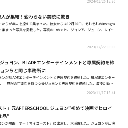
2024/01/26 12:30
OOLのジュヨン、元gugudanのミナ、チャ・イェリョン、パク・ソンウン、ダ
イ・へジョン、ユン・チャニョン、ソン・ヘナ、ソン・ジウ、ハ・ジヨン、ダン
Lの5人が集結！変わらない美貌に驚き
ュ・ダイン、ユ・ヒグァン、チェ・ドング、イ・ハンジュ、ソン・チェビ
ウンらが出席した。同作は廃墟となった世界、力だけが支配する無法地帯の
ンバーたちが年末を控えて集まった。彼女たちは12月20日、それぞれのInstagra
残るために繰り広げる最後の死闘を描く作品で、Netflixで26日に配信され
と集まった写真を掲載した。写真の中のカヒ、ジョンア、ジュヨン、レイ
tflix映画「バッドランド・ハンターズ」で新たなアクションを予告（総
）は変わらない友情をアピールしている。リジは写真と共に「愛してる」と
Netflix映画「バッドランド・ハンターズ」メインポスター＆予告編を公開
仲間たちへの愛情を示した。カヒも「うわぁ私、今日ちょっと泣きますね。
2023/12/22 08:00
ラムの練習してね」とお茶目なコメントを残した。ジョンアは「久々に会っ
HOOL。久しぶりに会っても気が楽で楽しくて。大変だったけど、幸せな時間を
FTERSCHOOLのメンバーたち、ただ全てに感謝している。私たちも再びス
OL ジュヨン、BLADEエンターテインメントと専属契約を締
か？ 一人で楽しんでる。リールでも撮ってみようね」とコメントを残し
 ウヒョンらと同じ事務所に
stagramを通じて写真を公開し、リジが誕生日を控えたカヒのためにケーキ
ジュヨンがBLADEエンターテインメントと専属契約を締結した。BLADEエンター
ているカヒの写真で目を引いた。レイナも写真と共に「最近はいつも一人で
7日、「無限の可能性を持つ女優ジュヨンと専属契約を締結した。演技活動だ
ンバーたちと呼べる人たちがいることに改めて感謝した。天気は寒かったけ
ィ番組など、多方面で彼女の力を発揮できるように、これから積極的なサポ
し、メンバーと再会できた嬉しさを伝えた。これに先立ち、カヒ、ジョン
2023/11/17 18:41
と伝えた。2009年にAFTERSCHOOLメンバーとしてデビューしたジュヨ
イナは2021年6月、チャンネル「文明特急」の「再びカムバックしても見逃
ンへ」で本格的に演技を始めた。その後、ドラマ「恋のトリセツ～フンナムと
し、ステージを披露した。
ト」元AFTERSCHOOL ジュヨン”初めて映画でヒロイ
恋の記憶は24時間」、映画「ザ・キング」、演劇「Man from Earth
」「不器用な人々」、Disney+オリジナル「キス・シックス・センス」な
作品”
が専属契約を締結したBLADEエンターテインメントには、カン・シニル、
のジュヨンが映画「オー！マイゴースト」に出演し、大活躍した。ジュヨンが出演
ソヒョン、キム・ジェファ、INFINITEのウヒョン、パク・ジア、オム・ヒ