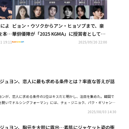
ンによ
ビョン・ウソクからアン・ヒョソプまで、豪
を本日
華俳優陣が「2025 KGMA」に授賞者として出
席
1 19:11
2025/09/20 22:00
OOL ジュヨン、恋人に最も求める条件とは？率直な答えが話
のジュヨンが、恋人に求める条件の1位はキスだと明かし、注目を集めた。韓国で
靴を脱いでドルシングフォーマン」には、チェ・ジニョク、パク・ギリャン、
ンが登場した。ジュヨンは、結婚を躊躇する理由の1つとして父親を挙げ、
2025/08/03 14:30
る時期じゃない』とおっしゃっていたのに、今は『どうせ離婚するなら結婚
」と話し、出演者を困惑させた。彼女は「離婚してでも結婚を1度はしてみ
OOL ジュヨン、胸元を大胆に露出…素肌にジャケット姿の衝
を明かし、「年齢が思ったより上だ」と付け加えた。続いて、1987年生ま