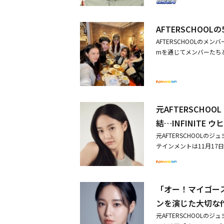
ウォン、元AFTERSCH
ンサーのHoney J、
AFTERSCHOO
サーのミナ・ミョン、リ
ン、ヨンオ、キム・チェ
AFTERSCHOOLのメ
中で生きる者たちが、生き
mを通じてメンバーたち
る。・マ・ドンソク、Ne
ナ、リジ（パク・スヨン
合）・マ・ドンソク主演の
いうコメントを掲載し、
嬉し過ぎて。みんな、ド
た、大切なAFTERSC
一緒に過ごした私たち。A
元AFTERSCHO
テージを披露してみよう
結…INFINITE
た。ジュヨンも自身のIn
元AFTERSCHOOLの
を準備したと伝え、泣い
テインメントは11月1
活動していたからか、メ
けでなく、各種バラエテ
ど、心は温かかった」と
ートと支持を惜しまない」
ア、ジュヨン、ベカ、レ
ンは、KBS「笑ってト
してあげる名曲」に出演
「オー！マイゴース
ジョンウムの恋愛日誌～」「
（マン・フロム・アース）
ンを演じた大切な
どに出演した。ジュヨン
元AFTERSCHOOL
コ・チャンソク、クォン・