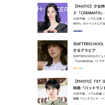
対してネットユーザーたち
親近感の表れとして、サナ
【PHOTO】少女
と類似しており、猫もまた
GON＆元AFTERSCHO
ュヨンの熱愛説は今回が
ド「CERAMAT
サナとの思わぬ熱愛説を否定S
関係」と線を引いた。その
y Corporation
22日午後、ソウル江南
て削除したかと思えば、
ないことを明らかにしま
MATH」のイベントに少女
真が共有され、極秘旅行
ン、コ・ジュニ、チャン
いた。これを受け28日、G-D
代 ティファニー、ミュ
ONSにも事実確認を問い
ドラマ「仮釈放審査官 
最近、MBCバラエティ「G
元AFTERSCH
OL出身で、現在は女優とし
せるグラビア
が浮上？SNSに動画を掲載
OOL ジュヨン、インタ
元AFTERSCHOOL
「TravisMathew（
ンのグラビアを公開した
なショートパンツを取り
多彩な表情を披露した。爽
【PHOTO】TXT 
thew」の公式通販サイ
映画「バッドランド
25日午後、ソウル松坡（
映画「バッドランド・ハンタ
ン、ソ・ボムジュン、V