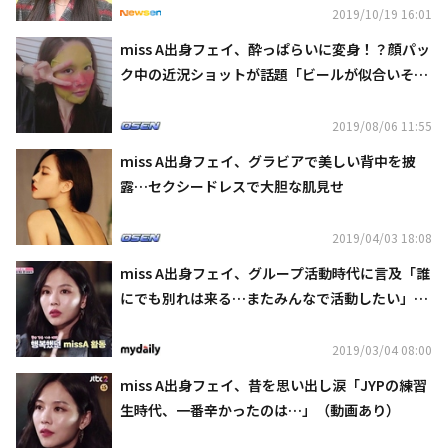
2019/10/19 16:01
miss A出身フェイ、酔っぱらいに変身！？顔パッ
ク中の近況ショットが話題「ビールが似合いそ
う」
2019/08/06 11:55
miss A出身フェイ、グラビアで美しい背中を披
露…セクシードレスで大胆な肌見せ
2019/04/03 18:08
miss A出身フェイ、グループ活動時代に言及「誰
にでも別れは来る…またみんなで活動したい」
（動画あり）
2019/03/04 08:00
miss A出身フェイ、昔を思い出し涙「JYPの練習
生時代、一番辛かったのは…」（動画あり）