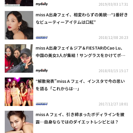
2019/03/03 17:31
miss A出身フェイ、相変わらずの美貌…“1番好き
なビューティーアイテムは口紅”
2018/12/08 20:23
miss A出身フェイ＆ジア＆FIESTARのCao Lu、
中国の美女3人が集結！サングラスをかけてポー
ズ
2018/03/15 15:17
“解散発表”miss A フェイ、インスタで今の思い
を語る「これからは…」
2017/12/27 18:01
miss A フェイ、引き締まったボディラインを披
露…自身ならではのダイエットレシピとは？