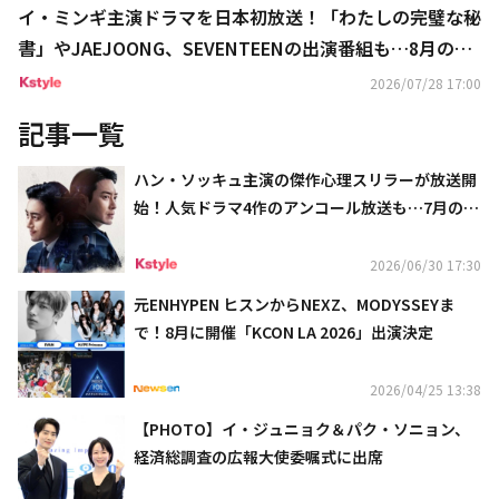
イ・ミンギ主演ドラマを日本初放送！「わたしの完璧な秘
書」やJAEJOONG、SEVENTEENの出演番組も…8月のCS
衛星劇場
2026/07/28 17:00
記事一覧
ハン・ソッキュ主演の傑作心理スリラーが放送開
始！人気ドラマ4作のアンコール放送も…7月のホ
ームドラマチャンネルも豪華
2026/06/30 17:30
元ENHYPEN ヒスンからNEXZ、MODYSSEYま
で！8月に開催「KCON LA 2026」出演決定
2026/04/25 13:38
【PHOTO】イ・ジュニョク＆パク・ソニョン、
経済総調査の広報大使委嘱式に出席