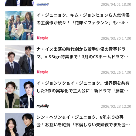
2026/04/01 18:30
イ・ジュニョク、キム・ジョンヒョンら人気俳優
の主演作が続々！「花郎＜ファラン＞」も…4月
のCSホームドラマチャンネルも豊富
2026/03/30 17:30
ナ・イヌ出演の時代劇から若手俳優の青春ドラ
マ、n.SSign特集まで！3月のCSホームドラマチ
ャンネルも盛りだくさん
2026/02/26 17:30
イ・ジョンソク＆イ・ジュニョク、世界観を共有
した2作の実写化で主人公に！新ドラマ「藤堂司
の恋愛事情」「平気な嘘」に出演へ
2026/02/23 12:20
シン・ヘソン＆イ・ジュニョク、8年ぶりの再
会！お互いを絶賛「不倫しない夫婦役でまた会い
たい」