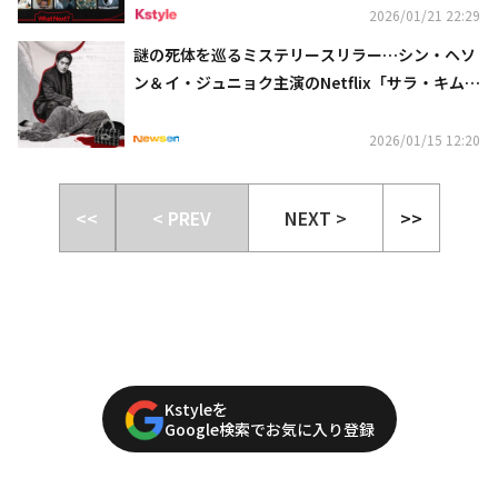
2026/01/21 22:29
謎の死体を巡るミステリースリラー…シン・ヘソ
ン＆イ・ジュニョク主演のNetflix「サラ・キムと
いう女」予告編公開
2026/01/15 12:20
<<
< PREV
NEXT >
>>
Kstyleを
Google検索でお気に入り登録