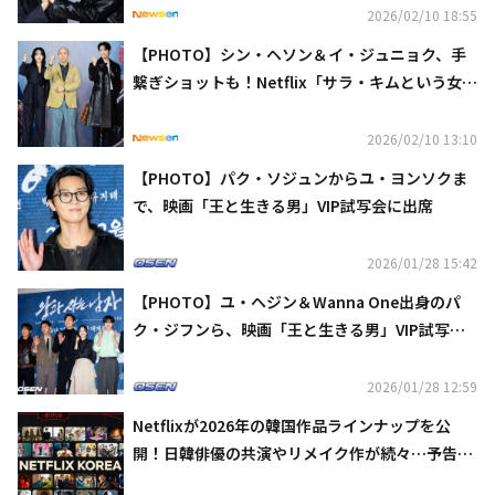
2026/02/10 18:55
【PHOTO】シン・ヘソン＆イ・ジュニョク、手
繋ぎショットも！Netflix「サラ・キムという女」
制作発表会に出席
2026/02/10 13:10
【PHOTO】パク・ソジュンからユ・ヨンソクま
で、映画「王と生きる男」VIP試写会に出席
2026/01/28 15:42
【PHOTO】ユ・ヘジン＆Wanna One出身のパ
ク・ジフンら、映画「王と生きる男」VIP試写会
に出席
2026/01/28 12:59
Netflixが2026年の韓国作品ラインナップを公
開！日韓俳優の共演やリメイク作が続々…予告映
像も話題に