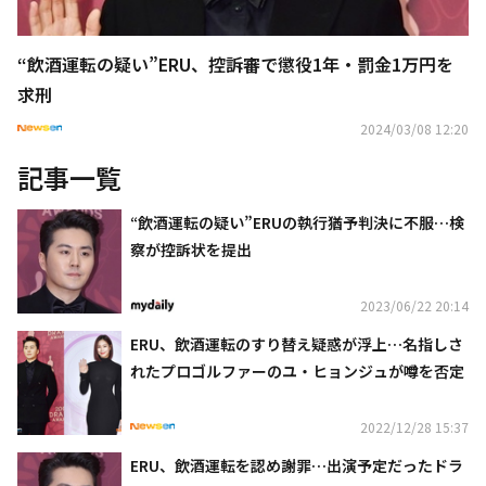
“飲酒運転の疑い”ERU、控訴審で懲役1年・罰金1万円を
求刑
2024/03/08 12:20
記事一覧
“飲酒運転の疑い”ERUの執行猶予判決に不服…検
察が控訴状を提出
2023/06/22 20:14
ERU、飲酒運転のすり替え疑惑が浮上…名指しさ
れたプロゴルファーのユ・ヒョンジュが噂を否定
2022/12/28 15:37
ERU、飲酒運転を認め謝罪…出演予定だったドラ