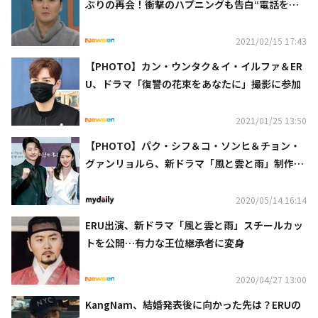
ぶりの再会！衝撃のハプニングも告白“電話をし
たら女性が出て…”
2021/02/15 17:43
【PHOTO】カン・ウンタク＆イ・イルファ＆ER
U、ドラマ「復讐の花束をあなたに」撮影に参加
2021/01/25 13:50
【PHOTO】パク・シフ＆コ・ソンヒ＆チョン・
グァンリョルら、新ドラマ「風と雲と雨」制作発
表会に出席
2020/05/14 16:14
ERU出演、新ドラマ「風と雲と雨」スチールカッ
トを公開…有力な王位継承者に変身
2020/04/27 13:00
KangNam、結婚発表後に向かった先は？ERUの