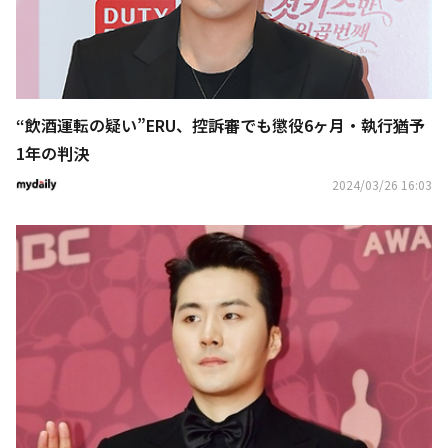
“飲酒運転の疑い”ERU、控訴審でも懲役6ヶ月・執行猶予
1年の判決
2024/03/26 16:03