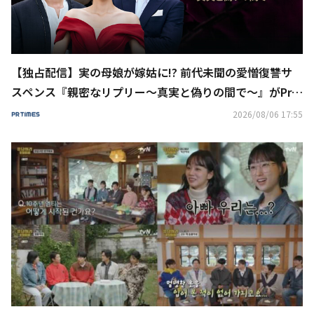
【独占配信】実の母娘が嫁姑に!? 前代未聞の愛憎復讐サ
スペンス『親密なリプリー～真実と偽りの間で～』がPri
me Video“チャンネルK”で独占配信開始！
2026/08/06 17:55