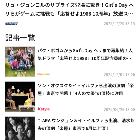
リュ・ジュンヨルのサプライズ登場に驚き！Girl's Day ヘ
リらがゲームに挑戦も「応答せよ1988 10周年」放送スタ
ート
2025/12/20 13:15
記事一覧
パク・ボゴムからGirl's Day ヘリまで再集結！人
気ドラマ「応答せよ1988」10周年記念番組の予
告映像が公開
2025/12/01 18:06
ソン・オクスク＆イ・イルファら出演の演劇「楽
屋」東京で開幕！“4人の女優”の演技に注目
2025/06/26 13:00
T-ARA ウンジョン＆イ・イルファら出演、清水邦
夫の演劇「楽屋」東京で6月に上演！