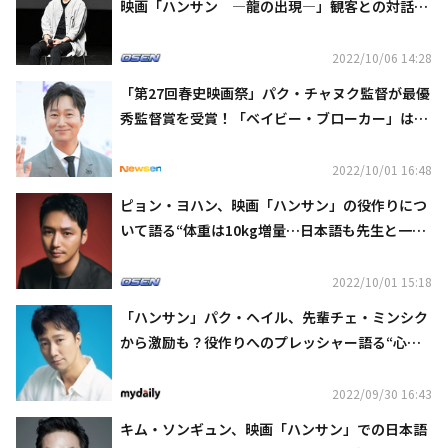
映画「ハンサン ―龍の出現―」観客との対話イ
ベントに出席
2022/10/06 14:28
「第27回春史映画祭」パク・チャヌク監督が最優
秀監督賞を受賞！「ベイビー・ブローカー」は2
冠を達成（総合）
2022/10/01 16:48
ピョン・ヨハン、映画「ハンサン」の役作りにつ
いて語る“体重は10kg増量…日本語も先生と一緒
にたくさん研究した”
2022/10/01 15:18
「ハンサン」パク・ヘイル、先輩チェ・ミンシク
から激励も？役作りへのプレッシャー語る“心を
磨くためお寺に行った”
2022/09/30 16:43
キム・ソンギュン、映画「ハンサン」での日本語