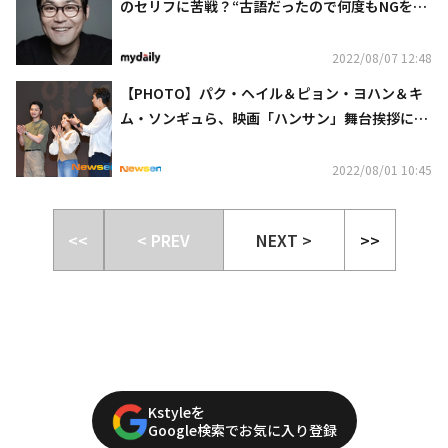
のセリフに苦戦？“古語だったので何度もNGを出
した”
2022/08/07 12:48
【PHOTO】パク・ヘイル＆ピョン・ヨハン＆キ
ム・ソンギュら、映画「ハンサン」舞台挨拶に出
席
2022/08/01 10:45
<<
< PREV
NEXT >
>>
Kstyleを
Google検索でお気に入り登録