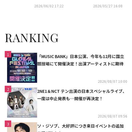
らと共に最後を見送る
ンソク主演の映画「犯罪都市
2026/06/02 17:22
2026/05/27 16:08
5」に出演決定
RANKING
1
「MUSIC BANK」日本公演、今年も12月に国立
競技場にて開催決定！出演アーティストに期待
2026/08/07 10:00
2
2NE1＆NCT テン出演の日本スペシャルライブ、
一度は中止発表も…開催が再決定！
2026/08/07 09:56
3
ソ・ジソブ、大好評につき来日イベントの追加