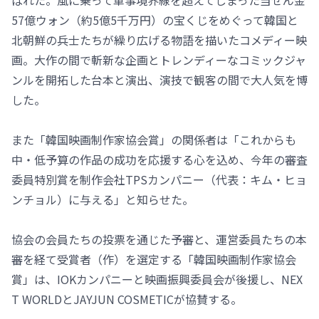
ばれた。風に乗って軍事境界線を超えてしまった当せん金
57億ウォン（約5億5千万円）の宝くじをめぐって韓国と
北朝鮮の兵士たちが繰り広げる物語を描いたコメディー映
画。大作の間で斬新な企画とトレンディーなコミックジャ
ンルを開拓した台本と演出、演技で観客の間で大人気を博
した。
また「韓国映画制作家協会賞」の関係者は「これからも
中・低予算の作品の成功を応援する心を込め、今年の審査
委員特別賞を制作会社TPSカンパニー（代表：キム・ヒョ
ンチョル）に与える」と知らせた。
協会の会員たちの投票を通じた予審と、運営委員たちの本
審を経て受賞者（作）を選定する「韓国映画制作家協会
賞」は、IOKカンパニーと映画振興委員会が後援し、NEX
T WORLDとJAYJUN COSMETICが協賛する。