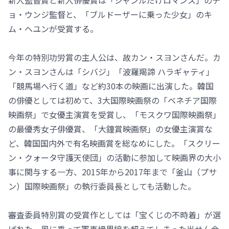
新人監督賞と新人俳優賞は「ジャンルだけロマンス」のチ
ョ・ウンジ監督と、「ブルドーザーに乗った少女」のキ
ム・ヘユンが受賞する。
今年の特別功労賞の主人公は、故カン・スヨンさんだ。カ
ン・スヨンさんは「シバジ」「波羅羯諦 ハラギャティ」
「競馬場へ行く道」など約30本の映画に出演した。韓国
の俳優としては初めて、3大国際映画祭の「ベネチア国際
映画祭」で女優主演賞を受賞し、「モスクワ国際映画祭」
の最優秀女子俳優賞、「大鐘賞映画祭」の女優主演賞な
ど、韓国国内外で有名映画賞を総なめにした。「スクリー
ン・クォータ守護天使団」の活動に参加して映画界の大小
事に関与する一方、2015年から2017年まで「釜山（プサ
ン）国際映画祭」の執行委員長としても活動した。
審査委員特別賞の受賞作としては「宝くじの不時着」が選