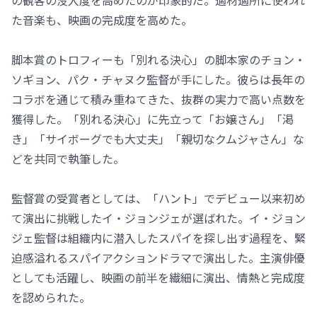
の観客の没入度を高めたのが印象的だ。適材適所に使われ
た音楽も、映画の完成度を高めた。
脚本賞のトロフィーも「別れる決心」の脚本家のチョン・
ソギョン、パク・チャヌク監督が手にした。彼らは長年の
コラボを通じて積み重ねてきた、抜群の実力で高い点数を
獲得した。「別れる決心」に先立って「お嬢さん」「渇
き」「サイボーグでも大丈夫」「親切なクムジャさん」な
どを共同で執筆した。
監督賞の受賞者としては、「ハント」でデビュー以来初め
て演出に挑戦したイ・ジョンジェが選ばれた。イ・ジョン
ジェ監督は組織内に潜入したスパイを探し出す過程を、緊
迫感溢れるスパイアクションドラマで演出した。主演俳優
としても活躍し、映画の前半を繊細に演出、情熱と完成度
を認められた。