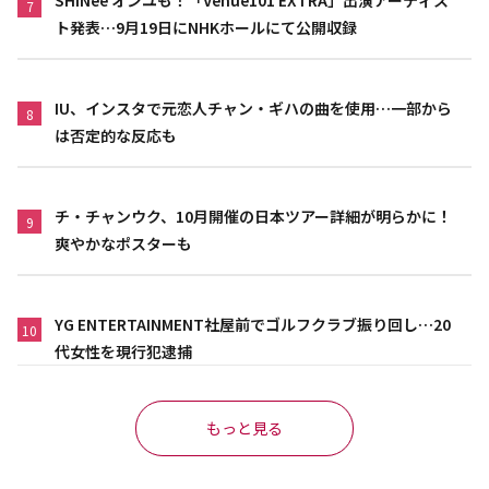
SHINee オンユも！「Venue101 EXTRA」出演アーティス
7
ト発表…9月19日にNHKホールにて公開収録
IU、インスタで元恋人チャン・ギハの曲を使用…一部から
8
は否定的な反応も
チ・チャンウク、10月開催の日本ツアー詳細が明らかに！
9
爽やかなポスターも
YG ENTERTAINMENT社屋前でゴルフクラブ振り回し…20
10
代女性を現行犯逮捕
もっと見る