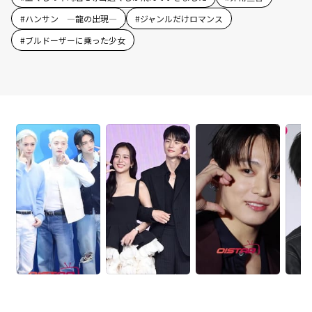
#
ハンサン ―龍の出現―
#
ジャンルだけロマンス
#
ブルドーザーに乗った少女