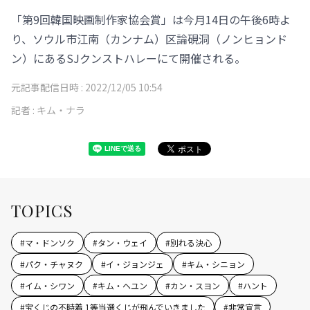
「第9回韓国映画制作家協会賞」は今月14日の午後6時よ
り、ソウル市江南（カンナム）区論硯洞（ノンヒョンド
ン）にあるSJクンストハレーにて開催される。
元記事配信日時 :
2022/12/05 10:54
記者 :
キム・ナラ
TOPICS
#
マ・ドンソク
#
タン・ウェイ
#
別れる決心
#
パク・チャヌク
#
イ・ジョンジェ
#
キム・シニョン
#
イム・シワン
#
キム・ヘユン
#
カン・スヨン
#
ハント
#
宝くじの不時着 1等当選くじが飛んでいきました
#
非常宣言