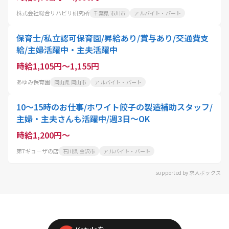
株式会社総合リハビリ研究所
千葉県 市川市
アルバイト・パート
保育士/私立認可保育園/昇給あり/賞与あり/交通費支
給/主婦活躍中・主夫活躍中
時給1,105円～1,155円
あゆみ保育園
岡山県 岡山市
アルバイト・パート
10～15時のお仕事/ホワイト餃子の製造補助スタッフ/
主婦・主夫さんも活躍中/週3日～OK
時給1,200円～
第7ギョーザの店
石川県 金沢市
アルバイト・パート
supported by 求人ボックス