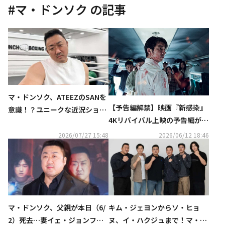
#
マ・ドンソク
の記事
マ・ドンソク、ATEEZのSANを
【予告編解禁】映画『新感染』
意識！？ユニークな近況ショッ
4Kリバイバル上映の予告編が本
トが話題
日解禁！全国の上映劇場も発表
2026/07/27 15:48
2026/06/12 18:46
マ・ドンソク、父親が本日（6/
キム・ジェヨンからソ・ヒョ
2）死去…妻イェ・ジョンファ
ヌ、イ・ハクジュまで！マ・ド