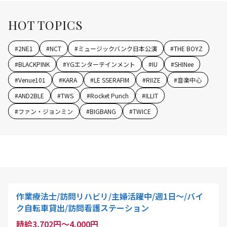
HOT TOPICS
#
2NE1
#
NCT
#
ミュージックバンク日本公演
#
THE BOYZ
#
BLACKPINK
#
YGエンターテインメント
#
IU
#
SHINee
#
Venue101
#
KARA
#
LE SSERAFIM
#
RIIZE
#
音楽中心
#
AND2BLE
#
TWS
#
Rocket Punch
#
ILLIT
#
ファン・ジョンミン
#
BIGBANG
#
TWICE
作業療法士/訪問リハビリ/主婦活躍中/週1日～/バイ
ク自転車貸出/訪問看護ステーション
時給3,702円～4,000円