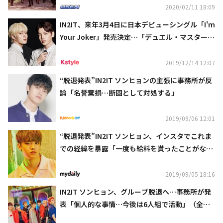
2020/02/11 18:09
IN2IT、来年3月4日に日本デビューシングル「I'm
Your Joker」発売決定…「デュエル・マスター
ズ！！」のエンディングテーマに抜擢
2019/12/14 12:07
“脱退発表”IN2IT ソンヒョンの主張に事務所が反
論「名誉棄損…断固として対処する」
2019/09/06 12:01
“脱退発表”IN2IT ソンヒョン、インスタでこれま
での経緯を暴露「一度も給料を貰ったことがな
い…違約金の要求も」
2019/09/05 18:16
IN2IT ソンヒョン、グループ脱退へ…事務所が発
表「個人的な事情…今後は6人組で活動」（全
文）