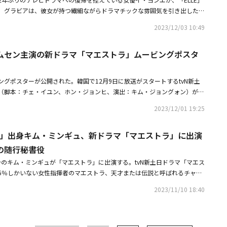
会う。気になるから」と返した。ユ・ジョンジェはチャ・セウムとザ・ハン
。この度解禁となったのは、今にも壮大な音楽が聞こえてきそうな躍動感の
。グラビアは、彼女が持つ繊細ながらドラマチックな雰囲気を引き出した。
ク・オーケストラが練習する場所にずかずかと入り、手をあげて挨拶した。
ー。主人公のセウムがマエストラとしてタクトを大きく振りながら、音楽に
表情と様々なムードを披露し、撮影に没頭した。撮影後にはインタビューが
ても反応しないと、非常ベルを押して自分に集中させ、練習を中断させた。
2023/12/03 10:49
いる。「完璧だった指揮、すべてが歪み始めた」というメッセージは、彼女
控えた感想を尋ねられたイ・ヨンエは、「不安もあるけど、ワクワクしてい
づき、「久しぶりだね」と挨拶し、恐ろしいほど自己中心的な面を見せた。
来を予感させる。さらに、本予告編では激しくタクトを振る姿のチャ・セウ
イオリンがとても上手な指揮者でもあります。8ヶ月間にわたって指揮法と
ョンジェがチャ・セウムに「このオーケストラ、僕が買った」と話す姿に加
・セウムさんにとってのステージとは？」と投げかけられた彼女が「戦場で
ムセン主演の新ドラマ「マエストラ」ムービングポスタ
ことは容易ではなかったけど、その分、喜びもありました」と作品への情熱
・ジョンジェという人を知ってる？」と聞く夫キム・ピルの姿が描かれ、緊
始まる。「非常に冷酷で、競争が激しい」と言葉を放ち、銃を向ける怪しげ
件が進み、人物と人物の間の緊張感が音楽と共に調和する作品です。音楽を
ラッシュバックのように首が締められる様子や、タクトが床に落ちるシーン
、画面の中の自分の姿にクラシックの旋律が流れるシーンをイメージできま
グポスターが公開された。韓国で12月9日に放送がスタートするtvN新土
に迫る重要な場面も。オーケストラに起きる事件とは？ そしてセウムが抱
ミステリーの要素も大きい作品です」と作品の鑑賞ポイントを語った。指揮
（脚本：チェ・イユン、ホン・ジョンヒ、演出：キム・ジョングォン）が、
そうとする謎の人物とは？ 彼女の完璧さと、危うさが交差する予告から
先導しなければならない女優の共通点について聞くと、「指揮者が指揮台に
開した中、チャ・セウム（イ・ヨンエ）、ユ・ジョンジェ（イ・ムセン）、
でスリリングな展開に目が離せない。■配信概要「マエストラ」ディズニー
いです。一人で全体を引っ張っていくのは、強靭な精神力がなければ不可能
2023/12/01 19:25
ジェ）、イ・ルナ（ファン・ボルムビョル）を囲むヒマワリのつるとその間
9日（土）独占配信スタート全12話 / 毎週土・日1話ずつ配信〇キャストチ
前で一人で引っ張っていかなければならない女優とそういう点では似ている
オブジェが、好奇心を刺激する。公開されたポスターには、最年少コンサー
「師任堂（サイムダン）、色の日記」「宮廷女官チャングムの誓い」「調査
た。いつも挑戦しながら作品の中の役柄はもちろん、様々な場所で多彩なイ
X 101」出身キム・ミンギュ、新ドラマ「マエストラ」に出演
はじめキム・ピル、ユ・ジョンジェの姿が一つの映像に収められている。最
ョンジェ：イ・ムセン「ザ・グローリー ～輝かしき復讐～」「39歳」「夫
女だが、どのように記憶されたいかという質問には、「特定のイメージや象
かに正面を見つめるマエストラ、チャ・セウムが登場し、エレガントな雰囲
ム・ヨンジェ「財閥家の末息子～Reborn Rich～」「工作都市～欲望のワ
の随行秘書役
はないです。細く長く続けられるになりたいという気持ちが大きいけど、長
絵の具を溶いたような紙に、細かいペン画が描かれたポスターには、人物ご
ン・ボルムビョル「学校2021」「少女の世界」「トキメク☆君との未来
ランスを取らないといけないと思います。女優として、母、妻として調和を
1」出身のキム・ミンギュが「マエストラ」に出演する。tvN新土日ドラマ「マエス
ワリが描かれており、目を引く。まず、ザ・ハンガン・フィルハーモニッ
グォン「その恋、断固お断りします」「嘘の嘘」「あなたが憎い！ ジュリ
記憶されたいです」と答え、演技と日常に対する深い愛情を示した。
5％しかいない女性指揮者のマエストラ、天才または伝説と呼ばれるチャ・
少コンサートマスターであるバイオリニストのイ・ルナの周りには、枯れて
ン・ジョンヒ（C）2023 STUDIO DRAGON CORPORATION ＆ CJ E
したままオーケストラをめぐる事件の真実を探していくミステリードラマ
かれている。バイオリンもつるが巻かれて折れている状態だ。最年少コンサ
 Rights Reserved.＜あらすじ＞天才ヴァイオリニストとして名高いセウム（イ・ヨン
2023/11/10 18:40
、イ・ムセン、キム・ヨンジェ、ファン・ボルムビョルが出演する。同作で
トルとは全く違う、色あせた雰囲気で好奇心をくすぐる。チャ・セウムの夫
かけにニューヨークへ留学し、指揮者に転向する。アジアの女性指揮官とし
チャ・セウム（イ・ヨンエ）の随行秘書キム・テホ役を演じる。チャ・セウ
つるには、楽譜と共にまだ咲いていない花のつぼみが見える。長いスランプ
女はその後、韓国に戻り、オーケストラの権威を復活させることに成功す
「成功したオタク」になったキム・テホはどこか抜けているように見える
態を表現しているかのように、満開の日だけを待っている姿は、ほろ苦い感
は不可解な出来事を掘り起こし、自分の過去にまつわる真実を発見するのだ
人物だ。チャ・セウムを補佐し、仕事を丁寧にこなせるよう最善を尽くして