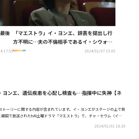
最後
「マエストラ」イ・ヨンエ、辞表を提出し行
方不明に…夫の不倫相手であるイ・シウォン
は笑顔【ネタバレあり】
4 17:53
2024/01/07 15:05
・ヨンエ、遺伝疾患を心配し検査も…指揮中に失神【ネ
ストーリーに関する内容が含まれています。イ・ヨンエがステージの上で倒
1日に韓国で放送されたtvN土曜ドラマ「マエストラ」で、チャ・セウム（イ・
失った。この日、チャ・セウムは母ジョンファ（イェ・スジョン）の主治医
2024/01/01 18:20
思い出せません。もしかして夢遊病になる可能性は？ ラミントン病とか
身の遺伝疾患を心配し、「記憶力がだんだん悪くなっているので、違うとは