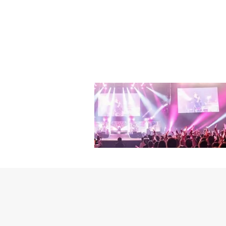
情を呼び起こす。いつも
った。■関連リンク「Dis
努力するキム・テホに扮
いることが垣間見える。
月9日午後9時20分に放
太陽に向かうヒマワリの
つるに掛かっている銃と
しかし、つるの端にある
ウムのつるに落ち着く。
くチャ・セウムを見るよ
目が高まる。小さな鳥が
している。太陽のような
けられた指揮台と楽譜、
描かれている車椅子は何
されたムービングポスタ
への期待と関心を高めてい
디테일,,포스터마저 예술
징하는 미스터리 요소들은 과연?12/9 밤 9:20 첫 방송 | tvN#마에스트라 #MA
twitter.com/k2SMeLiRV