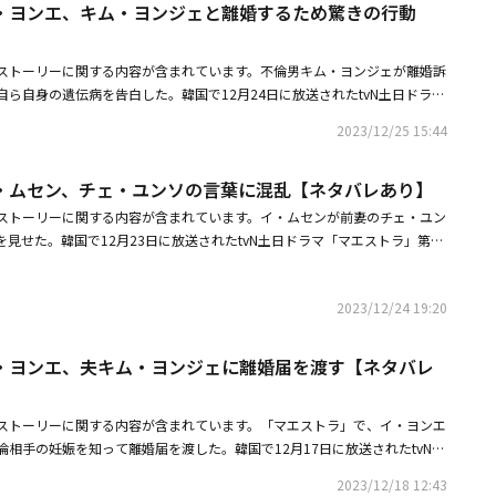
・ヨンエ、キム・ヨンジェと離婚するため驚きの行動
、お酒をたくさん飲んだそうじゃないですか。ラミントンではなくお酒のせ
う医師の言葉に安心した。ただ、遺伝病の検査は行い、不安を完全に払拭す
その後、彼女は自身のイメージよりもハンピルを助けることに集中し、「私
ストーリーに関する内容が含まれています。不倫男キム・ヨンジェが離婚訴
もしれないから」と言った。そしてステージに上がった彼女の目の前には、
ら自身の遺伝病を告白した。韓国で12月24日に放送されたtvN土日ドラマ
か？」と恨むボンジュの幻影が現れた。「怪物」とつぶやくジョンファの姿
ャ・セウム（イ・ヨンエ）の遺伝病が明らかになった。消息を絶っていた
ウムは指揮棒を落としてステージの上で倒れてしまった。
2023/12/25 15:44
スジョン）が身体が固まった状態で姿を現し、人々はペ・ジョンファが置か
。チャ・セウムはキム・ピル（キム・ヨンジェ）との離婚を決めた。そし
・ムセン、チェ・ユンソの言葉に混乱【ネタバレあり】
病にかかる確率が50％あるという記事が出された。ユ・ジョンジェ（イ・
記事を書いたマスコミのオーナーの元へ行き、「死にたいのか？ ここの会
ストーリーに関する内容が含まれています。イ・ムセンが前妻のチェ・ユン
ウムの記事を出した。僕が広告を全部抜いてもいいんだな？」と激怒した。
見せた。韓国で12月23日に放送されたtvN土日ドラマ「マエストラ」第5
悔しい」と言葉を濁した。その時、キム・ピルは「誤解するだろうと思って
・ムセン）は、前妻のコ・ユラ（チェ・ユンソ）の言葉に揺れた。コ・ユラ
のは僕じゃない。確実に僕だと思っているだろうけど、本当に僕じゃない」
初恋がチャ・セウム（イ・ヨンエ）ということを知り、チャ・セウムとキ
ムは「あなたがしたことではないと、知っている。私が出したんだから。あ
2023/12/24 19:20
ェ）夫婦のドキュメンタリーを企画し、推進した。チャ・セウムは不倫した
が暴いたけど、これからどうするつもり？ 母を連れてここまで来た人は誰
計画で放送を断ったが、キム・ピルは離婚を拒否し、放送を求める図々しい
から」と遺伝病は弱点にならないことを伝えた。
ユラは前夫ユ・ジョンジェがサンドイッチを買ってくるのを見て、チャ・セ
・ヨンエ、夫キム・ヨンジェに離婚届を渡す【ネタバレ
見抜き「サンドイッチ？ 優しいね？ サンドイッチも自分で買ってきて」と
ェが「あなたがなぜここにいるの」と聞くと、コ・ユラは「私、最高の番組
ストーリーに関する内容が含まれています。「マエストラ」で、イ・ヨンエ
揮者とキム・ピル作曲家の日常を盛り込んだドキュメンタリー」と答えた。
相手の妊娠を知って離婚届を渡した。韓国で12月17日に放送されたtvN土
・セウムがやると言った？」と聞くと、コ・ユラは「さっき会って、キャス
第4話（脚本：チェ・イユン、ホン・ジョンヒ、演出：キム・ジョングォ
ャ・セウムが出演するかのようにウソをついた。また、コ・ユラはユ・ジョ
2023/12/18 12:43
イ・ヨンエ）は、夫キム・ピル（キム・ヨンジェ）に離婚届を出した。イ・
いで。チャ・セウムは人妻だよ。こんなこと続けるとあなたが不倫男と誤解