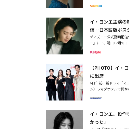
日ドラマ「マエストラ」
ら君がいつも気になって
ン）では、天才指揮者の
のところに来な」と言う
会した。天才指揮者チャ
と言い放った。かつてユ
イ・ヨンエ主演の新
オーケストラの指揮を務
ウムが別れを告げると「
発し、オーケストラの代
信…日本語版ポス
ムは自分を苦しめた音楽
に怒る団員たちに、楽団
ェはチャ・セウムが公演
ディズニー公式動画配信サ
助ける救世主のような存
ャ・セウムに「僕は君に
ー」にて、明日12月9日
ョンヨル）の代わりに、
のは音楽、オーケストラ
の末息子～Reborn 
楽長にし、団員たちと葛
た。
オドラゴンが企画、人気
でもう1年だけ楽長をさ
女性マエストラの主人公
室の扉に鍵をかけて、も
【PHOTO】イ
ら、自身をめぐる真実を
が、チャ・セウムは扉を
界でたった5％しかいな
に出席
あふれる姿で団員たちの
先見の明のあるヴァイオ
がいて、キム・ピルは教
6日午前、新ドラマ「マ
ューヨークに渡り、世界
めに新しいマンションを
ン）ラマダホテルで開か
されそうになったとき、
げ、眠った姿を愛おしそ
ム・ジョングォン監督が
ルハーモニック・オーケ
チャ・セウムに言及する
エストラで、天才または
る。主人公のチャ・セウ
の間に子供はおらず、キ
る事件の真実を探してい
を抱えながらも、カリス
はそんなキム・ピルに「
イ・ヨンエ、役作
トラ」ムービングポスタ
ユ・ジョンジェ役に「ザ
ったでしょう」と話した
顔ビジュアルに驚き
かった」
セウムの夫キム・ピル役に
囲気を作った。ユ・ジョ
ハーモニックの若きコン
ドラマ「マエストラ」で