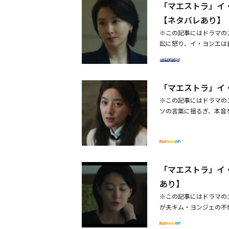
「マエストラ」イ
言えません。でもあの日
いかもしれません」とい
【ネタバレあり】
ることはできなかった。
※この記事にはドラマの
の最後のオーケストラか
訟に怒り、イ・ヨンエは自
「なぜ私を殺したんです
「マエストラ」では、チ
も見え、結局、チャ・セ
ペ・ジョンファ（イェ・
れた状況を知りたがった
「マエストラ」イ
て、チャ・セウムが遺伝
ムセン）は怒り、最初の
※この記事にはドラマの
社が一番初めにチャ・セ
ソの言葉に揺るぎ、本音を
それに対しオーナーは「
話でユ・ジョンジェ（イ
言うけど、記事を出した
は前夫ユ・ジョンジェの
と当惑した。チャ・セウ
ム・ピル（キム・ヨンジ
なたが握ったカードを私
夫キム・ピルと離婚する
なの。消えて、私の人生
姿を見せた。続いてコ・
「マエストラ」イ
ウムのものであることを
あり】
皮肉った。ユ・ジョンジ
※この記事にはドラマの
を作る。チャ・セウム指
が夫キム・ヨンジェの不倫
ユ・ジョンジェが「チャ
日ドラマ「マエストラ」
ティングしてきた」とチ
ン）で、チャ・セウム（
ンジェに「ねえ、忘れな