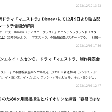
第1話（脚本：チェ・イユン、ホン・ジョンヒ、演出：キム・ジョングォ
いた」と告白した。続いてユ・ジョンジェは「僕とまた遊ぼう。楽しく。僕
2023/12/10 13:23
チャ・セウム（イ・ヨンエ）が帰国し、ユ・ジョンジェ（イ・ムセン）と再
と、チャ・セウムは「冗談もほどほどにして。どうかしてるんじゃない？」
・セウムが20年ぶりに韓国に戻り、ザ・ハンガン・フィルハーモニック・
・ジョンジェは水に溺れたチャ・セウムを救い、2人は恋愛をし、チャ・セ
ドラマ「マエストラ」Disney+にて12月9日より独占配
めることになった。チャ・セウムが指揮を担当することになり、話題性が爆
僕が君を救ったから、君の命は僕のもの」と主張した。しかし、チャ・セウ
表チョン・サンド（パク・ホサン）は、突然チャ・セウムを迎え入れたこと
ター＆予告編が解禁
が再び恋しくなり、ユ・ジョンジェのそばを離れた。その後、ユ・ジョンジ
が存続の危機を迎えていると知らせた。チャ・セウムは危機を迎えた楽団を
の練習に取り組んでいる姿を見て、公演を中止させた。ユ・ジョンジェはチ
ービス「Disney+（ディズニープラス）」のコンテンツブランド「スタ
在で、赴任してすぐに指に問題があった従来の楽長パク・ジェマン（イ・ジ
離婚してほしいし、そのためには脅迫が必要だろう。君が大事に思っている
（土）22時50分より、「マエストラ」の独占配信がスタートする。「財閥家
ブラインドテストを通過した最年少のイ・ルナ（ファン・ボルムビョル）を
だろ？ 君が離婚するまですべての公演を中止させるつもりだ」と脅迫し
Rich～」のレモンレインが制作、「愛の不時着」「ヴィンチェンツォ」のスタジ
藤が生まれた。パク・ジェマンはチャ・セウムの師匠で、子供が結婚するま
2023/12/08 17:36
女優イ・ヨンエの約1年ぶりのドラマ復帰作として話題の本作は、天才的な
せてほしいとお願いしたが、チャ・セウムは聞かなかった。団員たちは練習
が秘密を抱えながらも、オーケストラの中で起きる事件の真相に迫りなが
ともと内定していたオ・ヒョンソク（イ・ビョンジュン）を指揮者にした
・ヨンエ＆イ・ムセンら、ドラマ「マエストラ」制作発表会
探る中で生じる葛藤と成長を描いたヒューマン・ミステリー・ドラマだ。世
壊して入り、「1位になりたいなら、自分に従いなさい」というカリスマ性
い女性指揮者の中で、ひときわ異彩を放つチャ・セウム。彼女は幼い頃から
気持ちを変えた。チャ・セウムには優しい夫キム・ピル（キム・ヨンジェ）
リン奏者だったが、すぐに弓をタクト（指揮棒）に持ち替え、ソウルからニ
授たちが住むマンションで過ごしながら、急に帰国した妻チャ・セウムのた
エストラ」の制作発表会がソウル九老（クロ）区新道林洞（シンドリムド
で最も優れた指揮者のひとりになる。大成功を収めた後、彼女の秘密が暴露
探してみると約束した。キム・ピルは妻チャ・セウムにピアノを演奏してあ
れ、イ・ヨンエ、イ・ムセン、ファン・ボルムビョル、キム・ヨンジェ、キ
セウムは母国韓国へ戻ることに。そこでソウルの落ちぶれたハンガン・フィ
うに見つめていたが、メッセージが届くと緊張した表情を見せ、学生たちが
出席した。「マエストラ」は、世界でたった5％しかいない女性指揮者のマ
ストラの再興を試みると同時に、彼女を脅かす謎の人物を暴こうと奮起す
2023/12/06 12:47
と穏やかでない表情を見せ、何か隠された事情があることを暗示した。夫婦
伝説と呼ばれるチャ・セウムが自分の秘密を隠したままオーケストラをめぐ
ムを演じるのは「宮廷女官チャングムの誓い」で知られるイ・ヨンエ。秘密
ム・ピルは子供を育てる親を見てうらやましそうに見つめた。チャ・セウム
くミステリードラマだ。・イ・ヨンエ＆イ・ムセン主演の新ドラマ「マエス
マ性溢れる天才マエストラの役柄を繊細に演じる。セウムの元パートナー
子供を作らないことにしたこと、後悔しているの？ あなたは良い父親にな
りのため8ヶ月間指揮法とバイオリンを練習「容易ではな
ーを公開・イ・ヨンエ、新ドラマ「マエストラ」の第1弾予告映像を公開童
・グローリー ～輝かしき復讐～」「夫婦の世界」のイ・ムセン。そして、
。そんなチャ・セウムのもとを初恋相手のユ・ジョンジェが訪れ、危険な雰
「財閥家の末息子～Reborn Rich～」のキム・ヨンジェ、ハンガンフィル
ンジェは友達が「チャ・セウムに会ったのか。まあ、もう会っても意味ない
サートマスター、イ・ルナ役に「トキメク☆君との未来図」のファン・ボル
2年ぶりのテレビドラマへの復帰を控えている女優イ・ヨンエが、「ELLE」