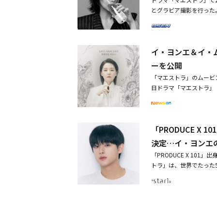
か」と話すと「これから
ムビョルらが脇を固める
とグラビア撮影を行った
ガン・フィルハーモニッ
ある日本語版の本ポスタ
イ・ヨンエも洗練された
チャ・セウムが自分を見
心酔する様子が描かれて
行われた。作品の放送を
そしてチャ・セウムに近
を待ち受ける不安げな未
ます。チャ・セウムはバ
続いた予告編ではユ・ジ
ムが映し出され、「チャ
イ・ヨンエ＆イ・
バイオリンを一緒に習う
え、チャ・セウムに「ユ
す」と答えるシーンから
を示した。「謎めいた事
張感を高めた。
ーを公開
なセウム。そこから、フ
聴きながら台本を見たら
「マエストラ」のムービン
など、彼女の過去の秘密
した。音楽だけでなく、
日ドラマ「マエストラ」
える秘密と、彼女を脅か
台に立つ指揮者と現場を
ムービングポスターを公
も、今後のミステリアス
立つ時は、自分だけの戦
キム・ピル（キム・ヨン
プラス スターにて12月
だと思います。カメラの
に隠されている意味深な
ャ・セウム：イ・ヨンエ
かもしれません」と答え
「PRODUCE 
トマスターのイ・ルナを
官ク・ギョンイ」ユ・ジ
メージを構築してきた彼
後は指揮棒を持って高ら
婦の世界」キム・ピル：キ
決定…イ・ヨンエ
徴的な役で記憶されたく
気を見せている。灰色の
ルツ～」イ・ルナ：ファ
く働くためには人生もバ
「PRODUCE X 10
とにそれぞれ異なるヒマ
図」演出：キム・ジョン
成したイ・ヨンエとして
トラ」は、世界でたった
ク・オーケストラの最年
エット」脚本：チェ・イユン、ホ
セウムが自分の秘密を隠
首が折れたヒマワリが描
NM Co., Ltd. All
だ。イ・ヨンエをはじめ
ートマスターというタイ
エ）は、母の病気をきっ
キム・ミンギュは主人公
で作曲家のキム・ピルの
て世界的な評価を得た彼
ムの長年のファンとして
から解放されていない状
る。しかし一方で、彼女
が、純粋な魅力を持った