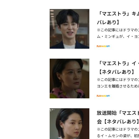
アジン（イ・シウォン）
される。だったら、チャ
「マエストラ」キ
て「あなたが選んで。ど
ジョンジェは、結局チャ
ったでしょう」とお祝い
見せた。
バレあり】
こでも行きましょう」と
※この記事にはドラマのス
るべきことがあるでしょ
ム・ミンギュが、イ・ヨ
って話そうとし、イ・ア
ェ・イユン、ホン・ジョン
らって。あの女にうちか
イン、Group 8）は
った。いったん帰って。
ャ・セウム（イ・ヨンエ
キム・ピルは「そういう
「マエストラ」イ
ていくミステリードラマ
ん。だけど、今僕もすご
ウムの随行秘書として本
【ネタバレあり】
チャ・セウムに「今日は
出勤することになり、出
団員たちが待ってる」と
※この記事にはドラマの
「一緒に働くことになっ
「全部書いておいた。受
ヨンエを離婚させるために
ば、いつも全部見に行き
ジンがチャ・セウムの車
トラ」第2話では、ユ・
したキム・ミンギュは、
たのか？ もうやめよう
づいた。ユ・ジョンジェ
聴者を笑顔にした。強烈
セウムを選んだ。
て知らないふりをすると
っている分量で彼がチャ
放送開始「マエス
に近づき、「久しぶり」
心を集めている。
き続き、合奏を見守り、
会【ネタバレあり
事長だ。驚いたか？」と
※この記事にはドラマの
ふりをやめた。ユ・ジョ
るイ・ムセンの姿が、初放
は君との3年間が一番楽