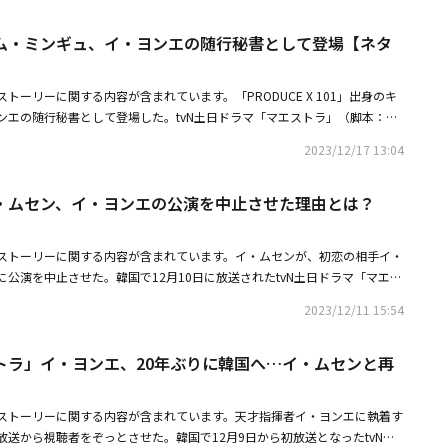
は、キム・ピルのマンションに行き、チャ・セウムの前にエコー写真を出し
・セウムは不倫女になるのかな？」と忠告した。コ・ユラの話を聞いたユ・
ム・ミンギュ、イ・ヨンエの随行秘書として登場【ネタ
うするか」と話した。チャ・セウムは「おめでとう。あなた、子供が欲しか
・セウムにサンドイッチを渡すことができず、チャ・セウムに対する真心を
し、イ・アジンはキム・ピルに「私たち、アメリカでもヨーロッパでも、ど
話した。チャ・セウムは「そうね、どこか行って。でも今はダメ。私たちや
トーリーに関する内容が含まれています。「PRODUCE X 101」出身のキ
う。整理して行きなさい」と同意した。キム・ピルはイ・アジンを連れて行
ンエの随行秘書として登場した。tvN土日ドラマ「マエストラ」（脚本：チ
ジンは「私がどうして？ あの女が出ていくべきでしょう。あの女に出ても
ヒ、演出：キム・ジョングォン、企画：Studio Dragon、制作：レモンレ
ら出ていけと言って」と大声を出した。キム・ピルが「僕に先に言うべきだ
2023/12/17 13:04
、世界に5％しかいない女性指揮者のマエストラ、天才または伝説と呼ばれるチ
連絡する」と話すと、イ・アジンは「じゃあ、この子を消す？」と聞いた。
）が、自分の秘密を隠したままオーケストラを取り巻く事件の真実を見つけ
ことじゃないだろう。僕も考える時間が必要だ」と慰めた。そして「ごめ
・ムセン、イ・ヨンエの公演を中止させた理由とは？
だ。最近放送された第3話では、キム・テホ（キム・ミンギュ）がチャ・セ
く辛い」と謝り、イ・アジンは一人で車で涙を流した。続いてキム・ピルが
格的に登場し、目を引いた。この日、彼はハンガンアートセンターに初めて
僕一人でやる」と言うと、チャ・セウムは「早く終わらせよう。なんでも。
勤の時に鉢合わせたチャ・セウムの元に駆けつけ、自己紹介した。続いて
断った。曲が完成すると、チャ・セウムはキム・ピルに離婚届を渡しながら
ストーリーに関する内容が含まれています。イ・ムセンが、初恋の相手イ・
て本当に光栄です。実はアメリカにいた時から、指揮者さんの公演があれ
付はあなたがやって」と話した。しかし、キム・ピルは葛藤し続け、イ・ア
公演を中止させた。韓国で12月10日に放送されたtvN土日ドラマ「マエス
ました」と、明るい成功したファンの姿を見せた。「マエストラ」に初登場
と交通事故を起こすと、イ・アジンのところに行き、「あの人を殺そうとし
ジョンジェ（イ・ムセン）が初恋のチャ・セウム（イ・ヨンエ）に執拗に近
完成型ビジュアルに明るい魅力を持つ随行秘書の姿をしっかりと表現し、視
2023/12/11 15:54
。子供は君が産むというなら、責任は取る。養育費でもなんでも」とチャ・
は、チャ・セウムが20年ぶりに帰国すると合奏室に訪れ、彼女が自分を見
で大胆な展開の中、キム・テホ役を通じてドラマの雰囲気を喚起させた。残
、火災報知器を鳴らして練習を中断させた。ユ・ジョンジェはチャ・セウム
・セウム並びに様々な登場人物とどのように絡み、作品に溶け込むのか、関
トラ」イ・ヨンエ、20年ぶりに韓国へ…イ・ムセンと再
と挨拶したが、彼女はそんな彼に知らないふりをした。ユ・ジョンジェは引
翌日も出勤してチャ・セウムに「このオーケストラは僕が買ったよ。僕が理
】
挑発した。すると、チャ・セウムは「面白い？」とタメ口で言い、知らない
ストーリーに関する内容が含まれています。天才指揮者イ・ヨンエに執着す
ンジェは「やっぱりお金を使った甲斐がある。やっとわかってくれたね。僕
送から視聴者をぞっとさせた。韓国で12月9日から初放送となったtvN土
しかった。どんな時間よりも。今もその時間にとどまっているようだ。だか