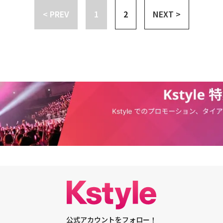
自分より先を進む妻のチャ・セウムを見て、心の奥底に嫉妬と不安が宿って
ney+」公式サイト
する彼の活躍が期待される。tvN新土日ドラマ「マエストラ」は、韓国で12
< PREV
1
2
NEXT >
また、ユ・ジョンジェの絵には満開のヒマワリがたくさん咲いている。ただ
送がスタートする。
姿は、いつもチャ・セウムに向かっているユ・ジョンジェの心に似ている。
舞い散る紙幣は、何でも手にすることができる権力と財力を象徴している。
鳥かごの中の小さな鳥は、ユ・ジョンジェの豊かなつるを離れて、チャ・セ
ユ・ジョンジェとの縁を切って、アーティストとしての翼を大きく広げてい
うな感覚を与える。果たして彼らがどのような過去を共有しているのか、注
座っているチャ・セウムのつるは、満開のヒマワリと枯れたヒマワリが共存
情熱を表すと同時に、内面に秘密を隠していることが垣間見える。つるに掛
万年筆は、マエストラのチャ・セウムをさらに輝かせるが、最も低い場所に
を意味するのか、様々な推測を呼ぶ。このようにミステリアスな要素で満た
ーは、きらびやかな指揮に隠された危ういハーモニーを描く「マエストラ」
る。 미스터리 무빙포스터♯'눈부신 지휘에 감춰진 위태로운 하모니'美친
 그잡채,,세밀한 펜화로 그려낸해바리기 덩굴 속 숨겨진 오브제들!캐릭터가 상
ESTRAStringsofTruth pic.
R— tvN drama (@CJnDrama) November 30, 2023
公式アカウントをフォロー！