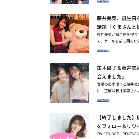
本能を燃やす。特に「戦
う？」「強心臓」など、
葉が難しい」と話し、笑
梨花（イファ）女子大に
る。ソ・チュルグは、201
は、終始感嘆した。ホ・
メだ」とゲーム開始前か
「SHOW ME THE 
がない」と話し、藤井美
藤井美菜、誕生日
のシン・ヒョンジは、「
に、彼はアメリカのブリ
が、ここでしか感じられ
話題「くまさんと
視線を集める。このよう
でも注目を集めた。チャ
美菜「冬のソナタ」を見
は、生食チェーンのトッ
藤井美菜が誕生日を迎えて
ィ番組「私の友達は私よ
YunBら出演のバラエ
激を受けたプレイヤーた
て、ケーキを前に明るい
公開されて話題を集めた
を語る
チュルグ、ケリガンメイ
女は「今年も笑顔で今日
avveの歴代オリジナ
る。
つのってあっという間だ
む出演者として挙げられ
が、よくわかります(笑
のような活躍を見せるか
笛木優子＆藤井美
んで。日々、できる限り
活躍したアナウンサーのパ
ら！」と心境を明かした
に出演した配信者Pi、
会えました」
がとうございます！ こ
ーのホン・ジノら、14
女優の笛木優子と藤井美菜
ました。良い1年になり
め、藤井美菜とソ・チュ
に「正解は藤井美菜さん
見せて婚約を発表したよ
ゲーム」シーズン2は、2
国に行きたい」と韓国語
されたドラマ「しずかち
そ。藤井美菜ちゃんと！
酷すぎるドラマ撮影」「
べており、清楚な美貌が目
な美貌に注目「ついに会
【終了しました】藤
た。#笛木優子さん、#
見たネットユーザーたち
をフォロー＆リツ
た。・アン・ボヒョン＆
TWICEやNCT、PEN
し入れを希望？・藤井美