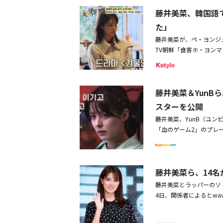
ストアで旅行者の必須訪
藤井美菜、韓国語
ン・キホーテのおすすめ
まで、彼女が探して見つ
た」
り確認することができる
藤井美菜が、ペ・ヨンジ
SNSで話題のアイテム
TV朝鮮「食客ホ・ヨン
題のダイエットゼリーか
は徳島の鳴門海峡に到着
歯磨き粉などを直接レビ
た」と明かした。ホ・ヨ
本田仁美のアイテムに、早く
い」と話した。ホ・ヨン
ジウォンらとのチャレンジ
藤井美菜＆YunB
井美菜は「徳島でしか食
んなでバッチリ！「Ksty
に乗り、鳴門海峡を見た
スターを公開
にしてくださいね」と話
藤井美菜、YunB（ユンビ
タリアは遠いから時間が
「血のゲーム2」のプレー
ホ・ヨンマンは「こんな
本日（13日）、自信が
か考えない」と話し、食
のキャラクターポスター
げた。ホ・ヨンマンは大
っているしょう」と、清
る」と明かした。ホ・ヨ
藤井美菜ら、14
把握する姿は、彼女が決
ている外国の方かと思っ
てる？」という殺伐とし
藤井美菜とラッパーのソ
と明かした。藤井美菜は
ル「生存男女」の優勝者
4日、関係者によるとwa
ペ・ヨンジュンにはまっ
彼はインドネシアのバリ
とソ・ジュングが出演す
き、踊るように学んで楽
グ大学を早期入学したラ
はドラマ「ドクター探偵
を切るとき『また電話す