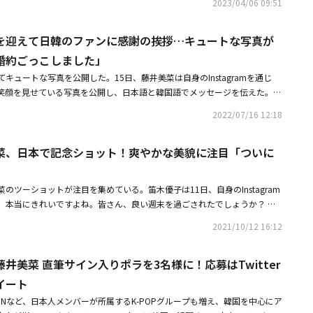
うのは俺、あんたは見てろ」という言葉は、誰かとの連合を暗示している。
2023/04/06 09:51
多数の韓国の作品にも出演し、日本だけでなく韓国のファンにも愛されてい
いを誘った。タイの刺身とタイのラーメンを食べたホ・ヨンマンと藤井美菜
在学しているラッパーのケリガンメイは「あんたが言ってること全部デタラ
5年にシングル「SRS 2015」を発売してデビューしたラッパーで、Mnet
ヨンマンは「温かいスープとラーメン、タイの皮を一緒に食べるのに違和感
ら競争者たちの気を抑えている。「失敗は私のプランにない」という末っ子
MONEY」シリーズに出演し、抜群のフリースタイルラップで顔を知らせた。特
菜も「ここでしか食べられない味だと思う。北海道で塩ラーメンを食べた
を迎えて日韓のファンに感謝の挨拶…キュートな写真が
挑戦スーパーモデル・コリア4」の優勝を手にしたトップモデルのオでーラ
ガムヤング大学に入学したという華麗な学歴で、サバイバルバラエティ番組
ない独特な味わいがある。こんなもの、初めて食べた」と明かした。・藤井
婚約ごっこしました」
にどんな場合でも敗北は受け入れられないこの区域の強いキャラクターたち
ンネルAのバラエティ番組「ペントハウス」で頭角を現し、tvNのバラエテ
て韓国語の勉強を開始日韓合作ドラマに出演した（動画あり）・藤井美菜＆
プに向かって凄まじいスピードで疾走を始める。また、彼らのスピードに刺
キュートな写真を公開した。15日、藤井美菜は自身のInstagramを通じ
り賢い」でも活躍した。「血のゲーム」シリーズは、2021年にシーズン1が
ティ番組「血のゲーム2」地上波で放送できない理由は？出演を決めたきっかけ
ちとも、サバイバルの速度を上げていく。果たして藤井美菜、YunB、ソ・
笑顔を見せている写真を公開し、日本語と韓国語でメッセージを伝えた。彼
サバイバル番組だ。地下室でのどんでん返しと、手に汗を握る心理戦で、w
、シン・ヒョンジが激しい死闘の中、最後まで生き残れるのか、注目が集ま
を迎えられたことに、心から感謝です。子供の頃、大人の方々が、時間の経
ル番組の中で、最も高い新規有料登録者牽引数を記録した。どんでん返しを生
2022/07/16 12:18
ねぇと言うのが不思議でたまらなかったのですが。今なら、その言葉の意味
る藤井美菜と、サバイバル番組経験者のソ・チョングクが、シーズン2でど
)。あっという間に時間が経ってしまう気がするけど、やりたいことはたくさ
、好奇心を刺激する。何より「血のゲーム」シーズン2には、シーズン1で
菜、日本で記念ショット！爽やかな美貌に注目「ついに
のことを、丁寧に積み重ねるしかないんだな。と思います。楽しみなが
ク・ジミンとYouTuberのDEX、ウェブバラエティ番組「マネーゲーム」
。続けて「いつも応援してくださる方々、支えてくださる方々、本当にあり
tvNサバイバルバラエティシリーズ「ザ・ジーニアス」で優勝したプロゲーマ
れからも温かく見守っていただけると嬉しいです。くまさんと婚約ごっこし
人が出演を確定した。公式ポスターを通じて、彼らの様子が公開されたた
のツーショットが注目を集めている。笛木優子は11日、自身のInstagram
そうです」と話した。写真で藤井美菜は隣にいるクマのぬいぐるみと指輪を
ルグが、サバイバル実力者の中で見せる活躍に期待が高まっている。「血の
。本当にきれいですよね。皆さん、良い週末を過ごされたでしょうか？ 韓
うなポーズをとって笑いを誘った。彼女は最近、NHK BSプレミアムで放送
8日にwavveで公開される。
で投稿した。これと共に彼女は日本語で「私たち、川で偶然会いました。う
ゃんとパパ」に出演した。・藤井美菜が振り返る「韓国でのチャンス」「過
2021/10/12 16:12
」と付け加えた。公開された写真で2人は、自然を背景に明るい笑顔を浮か
カルチャーショック」・笛木優子＆藤井美菜、日本で記念ショット！爽やか
を引いた。また藤井美菜も自身のInstagramに「ついにお会いできまし
えました」
井美菜 直筆サイン入りポラを3名様に！応募はTwitter
そして大自然」というコメントと共にツーショットを公開した。この写真を
は「美女2人！」「素敵な写真」「お仕事ですか？」などのコメントを残し
イート
笛木優子「あしたの内村」で韓国ドラマの裏側を大公開日本の生ビールの差
TAGONなど、日本人メンバーが所属するK-POPグループも増え、韓国を中心にア
菜が振り返る「韓国でのチャンス」「過酷すぎるドラマ撮影」「カルチャー