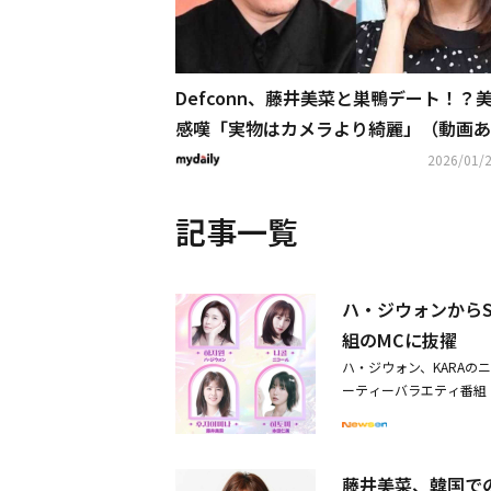
Defconn、藤井美菜と巣鴨デート！？
感嘆「実物はカメラより綺麗」（動画あ
2026/01/2
記事一覧
ハ・ジウォンからS
組のMCに抜擢
ハ・ジウォン、KARAのニコ
ーティーバラエティ番組「レ
放送がスタートする。グ
るグローバルMCが集結
なアイテムなどを直接体
藤井美菜、韓国で
意見で視聴者の疑問を解