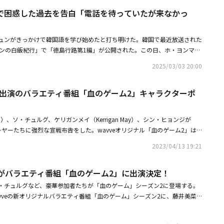
問コースである「ドン・キホーテ」を掘り下げる。現地の人々が教えるド
で困惑した過去を告白「電話を待っていたが来なかっ
アイテムから、日本でしか出会えないという限定版K-ビューティーアイテム
けたアイテムたちに韓国のMCたちを驚かせた。彼女の活躍ぶりは、第1話よ
。最近の感性が気になる人は、本田仁美のビューティーアイテムに要注目。
ュンがきっかけで韓国語を学び始めたと打ち明けた。韓国で最近放送された
からMZ世代のホットアイテムまで完璧に網羅する彼女は、アイドルの間で話
マンの白飯紀行」で「徳島行路第1編」が公開された。この日、ホ・ヨンマン
ら日本のMZ世代の必須購入アイテムとして口コミで話題のホワイトニング
した。続いて、女優の藤井美菜が登場。「今日、飛行機に乗って東京から来
ューする予定だ。可愛すぎるトークで共演者たちの心をつかむ末っ子MCの
2025/03/03 20:00
ンマンは「日本の漫画を見ると、目をとても大きく描くが、実際に目が大き
も期待が高まっている。・SAY MY NAME、IZ*ONE出身メンバー＆ハ・
マンが「東京から出発するとき、何を楽しみにして来たのか」と聞くと、藤
が話題！1stシングルの団体コンセプトフォト公開も・KARA、ポーズもみ
ら出演のバラエティ番組「血のゲーム2」キャラクターポ
べられない食べ物がたくさんある」と応えた。ホ・ヨンマンと藤井美菜は船
le PARTY」取材メイキング写真を大公開
。藤井美菜は、スマートフォンで撮影するホ・ヨンマンに「落とさないよう
した。藤井美菜は「ここが世界3大海峡だと聞いた」とし、「アメリカ、イ
）、ソ・チュルグ、ケリガンメイ（Kerrigan May）、シン・ヒョンジが
かかるが、ここは1時間半の距離だから来るのもよさそうだ」と明かした。
ヤーたちに強烈な宣戦布告をした。wavveオリジナル「血のゲーム2」は
に水の流れが速いところは、魚の運動量が多くておいしい。僕は、食べ物し
感じられる藤井美菜、YunB、ソ・チュルグ、ケリガンメイ、シン・ヒョンジ
堂に向かった。藤井美菜は旅行の時、重要に考える点として食べ物を取り上
2023/04/13 19:21
を公開した。慶応義塾大学を卒業した藤井美菜は「私はいつも勝って生き残
いに共感し、「景色は少し良くなくても、食べ物が良いとまた行きたくな
純な顔の下に隠された勝負欲を見せている。涼しい眼差しでゲームの流れを
ンマンは藤井美菜に「日本の方ですよね？ 最初見たときは、日本に暮らし
名がバラエティ番組「血のゲーム2」に出演決定！
して簡単な相手でないことを伺わせる。ラッパーのYunBは「俺、なめられ
た」と話し、彼女は「そういう話、よく聞いた。これまで1万回は聞いた」
た質問と共に、ノースリーブ姿でしっかりとした体格を見せつけ、サバイバ
・チュルグなど、豪華参加者たちが「血のゲーム」シーズン2に登場する。
韓国語が上手な理由について「ドラマ『冬のソナタ』の『ヨン様』こと、
らしいオーラを見せている。プレイヤーの中で、誰よりも強い野生美を持つ
vveの新オリジナルバラエティ番組「血のゲーム」シーズン2に、藤井美菜
た。字幕なしで見たくて、趣味で学び始めた」とし、「ハングルを学ぶと
島を回りながら、格別な適応力を発揮する予定だ。アメリカのブリガムヤン
る。藤井美菜は、日本だけでなく台湾、韓国でも活動している。特に、彼女
しかった」と伝えた。藤井美菜は難しい点として「私が困惑したのは、電話
ッパーのソ・チュルグは、生まれながらのセンスと知能で優勝に対する直進
」、映画「人間の時間」、バラエティ番組「ようこそ～韓国は初めてだろ
るね』と言われた。それで私は待っていたが、電話が来なかった。挨拶の言