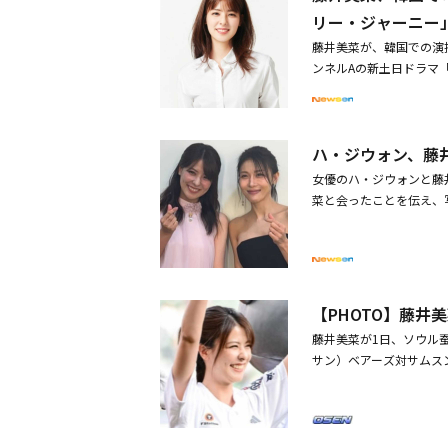
では、MC4人のスタイリッシ
リー・ジャーニー
きる。第1話では、世界
藤井美菜が、韓国での演
爽やかでファッショナブ
ンネルAの新土日ドラマ
ションショーの現場を彷
ヒョン）に出演する。同
トに、早くも期待が集ま
行リポーターが、依頼さ
ュー」では、スーツケー
く。原田マハによる大ヒ
ケジュールの中でも欠か
ハ・ジウォン、藤
韓で大きな話題を呼んだ
するための健康ルーティ
ン）が日本の函館旅行中
女優のハ・ジウォンと藤井
を、ハ・ジウォンは乾燥
重要な変化を与える人物
菜と会ったことを伝え、
しい姿を見せる。女優の
だ。藤井美菜は、ミドリ
真大切にします」という
「レビューit！ spe
日本語を使って繊細な演
定のENA月火ドラマ「
ケア方法から、良いイン
本での活動に集中してい
に、果てしない欲望を持
の製品誕生のビハインド
も韓国活動に熱意を見せ
ウォンはチュ・ジフンと
組を通じて明らかになる
かける予定だ。チャンネ
での記念ショットも大阪
ー哲学が、「レビューit
【PHOTO】藤
がスタートする。・コン
力をアピール
的な美しさと真の人生の
藤井美菜が1日、ソウル蚕室
リー・ジャーニー」新た
かつ自然な美しさに視聴
サン）ベアーズ対サムス
ちの親交に注目
コルは、「レビューit
過去を告白「電話を待っ
公開する。暑い夏でもさ
日韓合作ドラマに出演し
イテムを使ったルーティ
愛される女優の藤井美菜