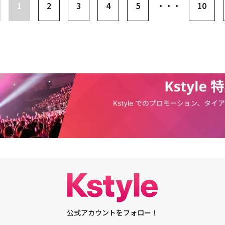
itterをフォロー＆リツイート【動画インタビュー】藤井美菜が恋しい韓国と
1
2
3
4
5
・・・
10
（ホ・ミンギ役）「リターン―真相―」「ワーキングママ～愛の方程式～」
だきます。※弊社は、ご応募者のツイート内容については一切の責任を負い
大好きなソウルの名所は――韓国でも俳優として活躍されていらっしゃいます。
「ただ愛する仲」「美男ラーメン店」藤井美菜予告編：https://youtu.b
当選者様への当選のご連絡をもってかえさせていただきますので、ご了承く
を持ったきっかけは何だったのでしょう？藤井美菜：実は、「冬ソナ」です
UTAYA TVにて好評配信中■関連サイト・藤井美菜 公式YouTube：https://www.
指定の日時までにご連絡がない場合、当選を無効とさせていただきます。※
っと後に遅れて観たのが高校2年生の時で、家族全員でドハマリしました。
UCgsbJfHa3TCmki1x_ZwugEw
合せは受け付けておりませんので、ご了承ください。※当キャンペーンの掲
たのが最初なんですけど、3巻だけ借りたら、1日で観終わってしまったんです
く変更する場合がございます。あらかじめご了承ください。※当選の権利の
なのに続きが観たくてたまらなくて、結局車を出してもらってもう一度借り
品の不具合・破損に関する責任は一切負いかねます。※キャンペーン参加に
れがちょうど高校2年生の時で、その後大学に入って、第二外国語で韓国語
人情報保護方針＜プライバシーポリシー＞をお読み下さい。※当選時にご連
んなに大きなクラスではなかったので、クラスのみんなとも仲良くなって、
電話番号は、その確認などの関連情報のご案内のみに使用し、キャンペーン
で韓国語の勉強ができたので、すごくよかったです。いいタイミングで韓国
法に基づき消去いたします。※インターネット通信料・接続料およびツイー
からの流れで第二外国語として韓国語を学びはじめた、というのがきっかけ
はお客様のご負担になります。※次の場合はいずれのご応募も無効となりま
がきっかけで韓国語を習いはじめた、というのがまずあったわけですね。藤井美
・応募時の内容に記載不備がある場合。・お客さまのご住所が不明・又は連
文学部だったので、第二外国語の選択肢が広かった、いうのもラッキーでし
キャンペーン当選賞品を、インターネットオークションなどで第三者に転
画を字幕なしで理解できたら楽しいだろうな、くらいの気持ちで、お仕事に
ております。※当選者の方は、当選連絡のDMに記載されているURLをSNS
正直、全然なかったんです。でも、授業が2年で終わっちゃって、ここでや
三者に入力されてしまう危険性がございますのでお控えください。
思って、個人的にマンツーマンレッスンに通いはじめたんです。その後、韓
ぐらい経った頃にKARAのジヨンちゃんが主演した「恋するメゾン。～Rain
う日韓合作ドラマのオーディションのお話があって、そこで韓国語が話せるのを
とができました。そこから縁が繋がっていった感じですね。――「恋するメゾ
ose～」が初めてお仕事で韓国と関わった最初のドラマだったんですね。藤井美
初めて韓国に2ヶ月間住んだんですけど、それまで私は日本で韓国語を勉強
、日本では通じていた言葉が韓国の現場では全然通じなくて。しかも、その
公式アカウントをフォロー！
前だから、台本も現場ですぐ変わるし、かなり泣かされました（苦笑）。今