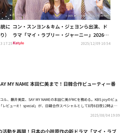
美貌に
コン・スンヨン＆キム・ジェヨンら出演、ド
り）
ラマ「マイ・ラブリー・ジャーニー」2026年
1月より日本で放送
3 17:25
2025/12/09 10:54
AY MY NAME 本田仁美まで！日韓合作ビューティー番
ル、藤井美菜、SAY MY NAMEの本田仁美がMCを務める。KBS joyのビュ
ビューit！ special」が、日韓合作スペシャルとして8月6日夜12時より
ローバルK-ビューティーを知らせる番組の趣旨にふさわしく、日韓を代表す
2025/08/04 19:09
した。同番組は、最近流行っている口コミアイテムや品切れアイテム、お得
験して率直なレビューを伝える観察型バラエティ番組で、4人のMCの素直な
の活動を再開！日本の小説原作の新ドラマ「マイ・ラブ
決する。「レビューit」のシグネチャーコーナーである「レビューウェイ」