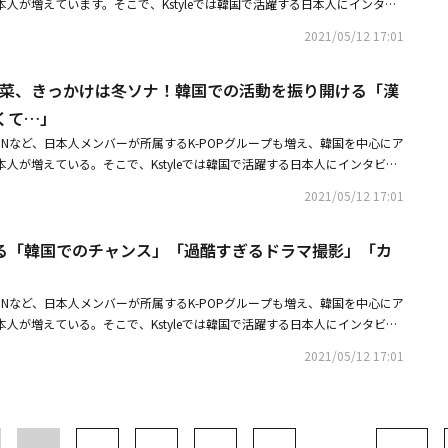
人が増えています。そこで、Kstyleでは韓国で活躍する日本人にインタビ
「ドラマの帝王」をはじめ、2月より日本でもセル・レンタル・配信がスタ
2021/05/12 17:01
」など、単身韓国に渡り、ドラマを中心に活動してきた藤井美菜さんに取材
として人気絶頂の頃、突然韓国に渡って活動をはじめたので驚いた人も多か
井美菜、きっかけは冬ソナ！韓国での活動を振り開ける「漢
ぜ韓国で活動をはじめたのか、そもそも韓国に興味を持ったきっかけは何だ
活動していた頃の思い出話など、聞くことができました。さらに、藤井美菜
くて…」
ポラも！ 抽選で3名様にプレゼントいたします。【インタビュー】藤井美菜
TAGONなど、日本人メンバーが所属するK-POPグループも増え、韓国を中心にア
ャンス」「過酷すぎるドラマ撮影」「カルチャーショック」【動画インタビ
人が増えている。そこで、Kstyleでは韓国で活躍する日本人にインタビュ
韓国とは？一問一答を大公開！大好きなソウルの名所は【PHOTO】藤井美
ドラマの帝王」をはじめ、2月より日本でもセル・レンタル・配信がスター
韓国での活動を振り開ける「漢江に行くと空が広くて」◆藤井美菜 直筆サ
2021/05/12 17:01
など、単身韓国に渡り、ドラマを中心に活動してきた藤井美菜。日本ではモ
名様にプレゼント※プレゼントは終了しました。たくさんのご応募ありがと
、突然韓国に渡って活動をはじめたので驚いた人も多かったのでは。今回、
】 Kstyle公式Twitterアカウント「＠Kstyle_news」をフォロー＆コチ
る「韓国でのチャンス」「過酷すぎるドラマ撮影」「カ
たのか、そもそも韓国に興味を持ったきっかけは何だったのか、そして韓国
け。奮ってご応募ください。【応募期間】2021年5月12日（水） 17：00
出話など、聞くことができた。【インタビュー】藤井美菜が振り返る「韓国
」
まで【参加条件】・TwitterでKstyle公式Twitterアカウント（＠Kstyle_new
ぎるドラマ撮影」「カルチャーショック」【動画インタビュー】藤井美菜が
ること。・日本に居住されている方（賞品配送先が日本国内の方）・応募に関
TAGONなど、日本人メンバーが所属するK-POPグループも増え、韓国を中心にア
答を大公開！大好きなソウルの名所は【プレゼント】藤井美菜 直筆サイン
だける方【当選発表について】・プレゼントの当選については、厳正なる抽
人が増えている。そこで、Kstyleでは韓国で活躍する日本人にインタビュ
はTwitterをフォロー＆リツイート撮影：朝岡英輔■リリース情報「ドクタ
だきます。・プレゼントはお選びいただけませんので、予めご了承くださ
ドラマの帝王」をはじめ、2月より日本でもセル・レンタル・配信がスター
行レンタルVol.1～16／全32話／各巻本編各2話 好評レンタル中◯セルDVD-
2021/05/12 17:01
yle（＠Kstyle_news）のアカウントよりDM（ダイレクトメッセージ） にて
など、単身韓国に渡り、ドラマを中心に活動してきた藤井美菜。日本ではモ
ただきます。・プレゼントに関するDM/メンションでのご連絡は、平日10：
、突然韓国に渡って活動をはじめたので驚いた人も多かったのでは。今回、
ト・メディアマーケティング【レンタル】PLAN Kエンタテインメント製
※DM（ダイレクトメッセージ）は、Kstyle（＠Kstyle_news） をフォロー
たのか、そもそも韓国に興味を持ったきっかけは何だったのか、そして韓国
：韓国仕様：カラー／16:9／ドルビーデジタル2.0chステレオ／日本語字幕／
、お送りすることができませんので、ご注意ください。【注意事項】※本キ
出話など、聞くことができた。【プレゼント】藤井美菜 直筆サイン入りポ
【出演】パク・ジニ（ト・ジュンウン役）「リターン―真相―」「記憶～愛す
社が不適切な行為がされていると判断いたしましたアカウントは、キャンペ