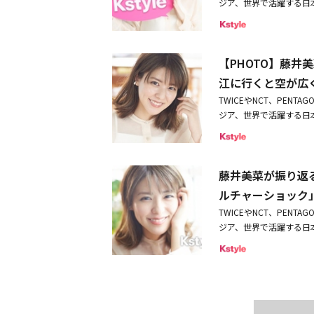
ジア、世界で活躍する日本
ショック」
ューを敢行！第1回は、
ートした「ドクター探偵
を実施。日本ではモデル
【PHOTO】藤
ったのでは？ 今回、な
ったのか、そして韓国で
江に行くと空が広
さんから直筆サイン入り
TWICEやNCT、PEN
が振り返る「韓国でのチ
ジア、世界で活躍する日本
ュー】藤井美菜が恋しい
ーを敢行！第1回は、「
菜、きっかけは冬ソナ！
トした「ドクター探偵」
イン入りポラを抽選で3
デルとして人気絶頂の頃
うございました。※【応募方法
藤井美菜が振り返
なぜ韓国で活動をはじめ
ラのツイートをRTするだ
で活動していた頃の思い
ルチャーショック
～ 5月14日（金） 11：00
でのチャンス」「過酷す
s） をフォローしてい
TWICEやNCT、PEN
恋しい韓国とは？一問一
する注意事項に同意いた
ジア、世界で活躍する日本
入りポラを3名様に！応募
選の上、決定させていた
ーを敢行！第1回は、「
ー探偵」◯TSUTAYA先
い。・当選者の方にはKst
トした「ドクター探偵」
BOX1／2 好評発売中全2BOX／全32話／16巻 各￥14,400＋税発売元：PLAN Kエンタテインメント
当選のご連絡をさせてい
デルとして人気絶頂の頃
販売元：【セル】ハピネッ
00～18：30となります。
なぜ韓国で活動をはじめ
作年：2019年／製作国
いただいておりませんと
で活動していた頃の思い
韓国語音声（C）SBS
ャンペーンに関して、弊