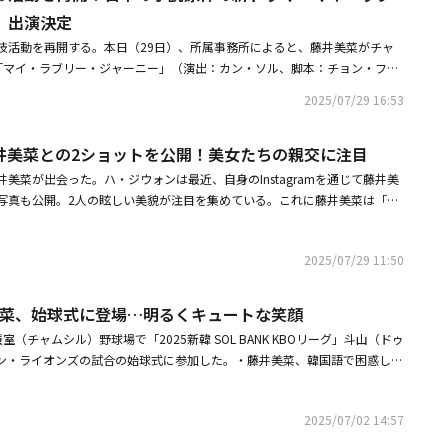
ュなOOTD （Outfit Of The Day、今日のファッション）を見ることがで
」出演決定
的に人気を集めている抹茶コアをテーマにしたスタイリングで、彼女たちの
技活動を再開する。本日（29日）、所属事務所によると、藤井美菜がチャ
ルが装いが披露される。特に、即興で行われるモデルウォーキングはファッ
「マイ・ラブリー・ジャーニー」（演出：カン・ソル、脚本：チョン・フェ
彿とさせ、毎回新しいテーマで繰り広げられる同コーナーならではのポイン
作は、人生で一度もセンターポジションに立ったことのない元アイドルの旅
っている。MCたちのライフアイテムを紹介するコーナー「ワンピックレビ
2025/07/29 16:53
れた旅行を代わりにすることで、本当の成功と人生の意味に気づく過程を描
スの中のワンピックアイテムが公開される。藤井美菜は、頻繁なフライトス
ット小説を原作としており、2023年に韓国でドラマ化が決定した際には日
せないアイテムを紹介し、ニコルはアイドル時代から守ってきた体調を維持
井美菜との2ショットを公開！美女たちの親交に注目
。劇中、彼女はミドリ役を演じる。ミドリはカン・ヨルム（コン・スンヨ
ンを公開。MZ世代を代表する本田仁美は簡単に使用できる注目アイテム
に偶然出会うハルコの妹だ。毎年同じ時期に函館を旅行するハルコの人生に
美菜が出会った。ハ・ジウォンは最近、自身のInstagramを通じて藤井美
した飛行機内でも潤いのある肌を保つマルチバームを紹介し、管理のプロら
で、ミドリとハルコが抱いている秘密がドラマの面白さを倍増させる予定
写真も公開。2人の眩しい美貌が注目を集めている。これに藤井美菜は「写
ハ・ジウォンが放送を通じて自分だけのデイリールーティンを公開するのも
が抱く神秘的な雰囲気を倍増させ、2人が秘めているストーリーを韓国語と
コメントを残し、友情をアピールした。ハ・ジウォンは来年、韓国で放送予
cial」第1話の大きな鑑賞ポイントだ。マイルーティンとして継続してきたスキン
技で表現する。「マイ・ラブリー・ジャーニー」への出演は、コロナ禍で日
クライマックス」に出演する。大韓民国を動かす巨大な財界と芸能界を背景
ナーウェアを選ぶノウハウ、肌に対する真心を込めて作った「POUCH24」
た藤井美菜が、再び韓国シリーズで挨拶するという点で意味がある。誰より
2025/07/29 11:50
つ夫婦がそれぞれ頂点の座に上るため、互いを踏み台にする物語で、ハ・ジ
まで、これまでどこにも公開されなかった彼女のビューティーライフが同番
ていた彼女であるだけに、今作を皮切りに、韓国での演技活動に再び拍車を
共演する予定だ。・ハ・ジウォン、有名ラーメン屋で特大スマイル！ドンキ
。真似したくなる美しさで羨望の的となっているハ・ジウォンのビューティ
ルAの新土日ドラマ「マイ・ラブリー・ジャーニー」は8月2日に韓国で放送
旅行を満喫・ハ・ジウォン、コーヒーカーと記念ショット！飾らない姿で魅
！ special」を通じて韓国を超え、グローバルに影響を与える見通しだ。健康
井美菜、始球式に登場…明るくキュートな笑顔
・スンヨン＆キム・ジェヨン主演！日本の小説原作の新ドラマ「マイ・ラブ
良さを伝えるリアルレビュアーとして、視聴者に深い印象を残す彼女の堂々
（チャムシル）野球場で「2025新韓 SOL BANK KBOリーグ」斗山（ドゥ
な予告映像を公開・ハ・ジウォン、藤井美菜との2ショットを公開！美女た
者の関心が集まっている。KARAとしても、常に変わらない健康美を誇るニ
ン・ライオンズの試合の始球式に参加した。・藤井美菜、韓国語で困惑した
！」で自分だけの弾力のある肌の秘訣である美容液とクリームの組み合わせを
ていたが来なかった」・藤井美菜「冬のソナタ」を見て韓国語の勉強を開始
わやかな潤いと鎮静力の両方を手に入れることができるという彼女の素顔ア
た（動画あり）
ンも「レビューログ」で確認することができる。日本だけでなく、韓国でも
2025/07/02 14:57
は、日本のビューティーを紹介する。同番組の初回放送では、日本の国民的