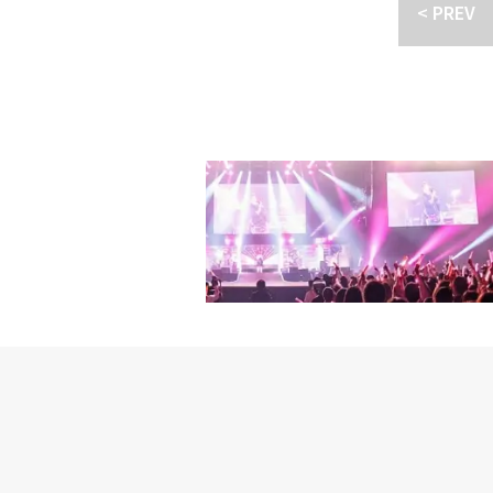
ラを3名様に！応募はTw
< PREV
る人へ～」ポン・テギュ
ーン対象外とさせていた
は？一問一答を大公開！
イ・ギウ（チェ・テヨン役）
ません。※当選発表は、
まず、韓国に初めて興味
e/imk4HGnKr74※TS
ださい。※当選通知後、
（笑）。大ブームのちょ
youtube.com/channel/
当選結果に関するお問い
TSUTAYAで借りて観
載内容や条件は、予告な
よね。それで、もう夜中
譲渡はできません。※賞
に行きました（笑）。そ
あたっては、必ず弊社個
を学びはじめました。そ
絡いただく住所、氏名、
先生との距離が近い状態
終了後は弊社の定める方
ドラマに出会って、そこ
トに関しての全ての費用
ですね。――「冬ソナ」
すのでご注意ください。
菜：たまたま入ったのが
絡不能などの場合。・本
た。当初はドラマとか映
売・譲渡することは禁止し
繋げたいという気持ちは
等で公開されますと、第
めたらもったいないなと
国語の勉強をはじめて5年
bow Rose～」とい
お見せして、合格するこ
ン。～Rainbow R
菜：このドラマの撮影で
していただけだったので
頃は今から10年ぐらい