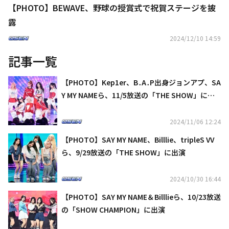
【PHOTO】BEWAVE、野球の授賞式で祝賀ステージを披
露
2024/12/10 14:59
記事一覧
【PHOTO】Kep1er、B․A․P出身ジョンアプ、SA
Y MY NAMEら、11/5放送の「THE SHOW」に出
演
2024/11/06 12:24
【PHOTO】SAY MY NAME、Billlie、tripleS VV
ら、9/29放送の「THE SHOW」に出演
2024/10/30 16:44
【PHOTO】SAY MY NAME＆Billlieら、10/23放送
の「SHOW CHAMPION」に出演