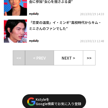
会に参加“女心を揺さぶる姿”
2013/03/19 14:33
「恋愛の温度」イ・ミンギ“高校時代からキム・
ミニさんのファンでした”
2013/03/13 12:48
<<
< PREV
NEXT >
>>
Kstyleを
Google検索でお気に入り登録