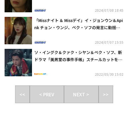
り】
2024/07/08 18:45
「Missナイト ＆ Missデイ」イ・ジョンウン＆Api
nk チョン・ウンジ、ペク・ソフの発言に動揺
【ネタバレあり】
2024/07/07 15:55
ソ・イングク＆クァク・シヤン＆ペク・ソフ、新
ドラマ「美男堂の事件手帳」スチールカットを公
開…イケメン3人組
2022/05/30 15:02
<<
< PREV
NEXT >
>>