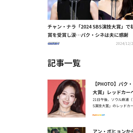
チャン・ナラ「2024 SBS演技大賞」で
賞を受賞し涙…パク・シネは夫に感謝
2024/12/2
記事一覧
【PHOTO】パク
大賞」レッドカー
21日午後、ソウル麻浦（
S演技大賞」のレッドカー
出身のキム・ミンジュ、
女のボナ、ハン・ジェイ
ウ、パク・ソイ、ユナら
アン・ボヒョンから
ギュンら「2024 SB