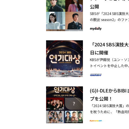
24 SBS演技大賞」大賞
公開
SBSが「2024 SBS
の脱出 season2」
ャン・ナラ、「悪魔なカ
栄光の主人公たちだ。まず
大賞候補として発表され
「2024 SBS
を強固にした彼は、刑事
シーズン2に対して視聴者
日に開催
2」でファン・ジョンウ
KBSが尹錫悦（ユン・
し、大賞候補にノミネー
トイベントを中止した中
ー・リー（オム・ギジュ
した。17日、SBSは「1
では自分の過ちを受け入
が21日（土）午後8時
演技でクム・ラヒ役を演
定だ」と伝えた。ソウル
の演技を披露し、新しい
(G)I-DLEから
ッドカーペットイベント
ス刑事チャン・ジェギョ
BSは「芸能大賞」と「
プを公開！
ある表現で演じ、称賛を
ストーリーが練られた追
「2024 SBS演技大賞
率調査会社ニールセン・
を祝うために、「熱血司
の圧倒的な演技力のおか
クダムジャーズ（クダム
かせないのは、チャン・
と一緒にコラボステージ
その後「皇后の品格」「V