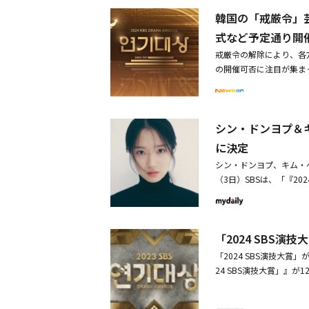
席巻し、シンドロームを
功させ、視聴率製造機と
韓国の「戒厳令」芸
ットなダンスチームLa C
チャ・ウンギョン役を演
の「Whiplash」「Su
式など予定通り開
視聴者を魅了した。特に
るダンスチームだ。彼女
戒厳令の解除により、各
ンの内面と幅広い感情変
だ。また、今年1年間を輝
の開催可否に注目が集ま
7%という今年のSBSド
24 MelOn Music
緊急談話を通じて、戒厳
カノジョは裁判官」は、
メガヒットを記録した音源強
尹錫悦大統領は4日午前
どこか切なく気の毒なキ
ット曲のメドレーを披露す
にも影響が及んだ。予定
が愛らしい悪魔カン・ビ
シャルステージも用意さ
シン・ドンヨプ＆キ
されている中、一部のス
ラマというユニークな設
上がり、来年度放映され
ンジン、キム・スヒョン
ーリーを届けたパク・シ
に決定
ヘユン、キム・ジヨンのMC
次いで欠番した。一方で、本
のような一面まで幅広く
される。
シン・ドンヨプ、キム・ヘ
生放送で行われる。特に
で応え、彼女の演技を絶
（3日）SBSは、「『2
賞、芸能大賞、歌謡大賞
ねた。SBS金土ドラマ
に決定した」と、明らか
厳令の宣布により、地上
きた彼は、相変わらずの
る。2017年から8年
り、授賞式は予定通り行
員出身の司祭キム・ヘイ
予定だ。これに先立って
のはない。予定通り準備中
1話から12.4%という
「2024 SBS
した彼女が、MCとして
り行われ、INFINITE
後、今まで2桁の視聴率
「今日から"ニンゲン"に
「2024 SBS演技大賞
報じられている。歌手の
体当たりのアクション演
オリジナルシリーズ「ピ
24 SBS演技大賞」』
表したが、その後、戒厳
た、シーズン1の旧ベン
BS新ドラマ「鬼宮」の
た。SBS演技大賞は、1
国・尹大統領の戒厳令、
ランたちの間でストーリ
待されている。新たなSB
に視聴者たちと共に過ごし
事態にコンサート・イベ
ない素晴らしさだ。このよ