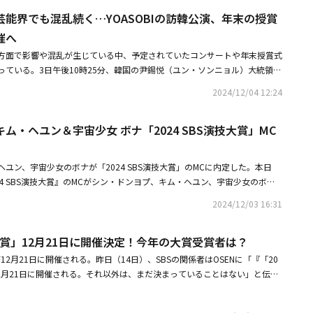
巻き起こした「栗羊羹」をライブで披露する予定だ。また、2024年最もホ
いう名声を浴びた。「グッド・パートナー」で離婚が天職のスター弁護士の
能界でも混乱続く…YOASOBIの訪韓公演、年末の授賞
hicaが、演技大賞のグランドオープニングショーを開く。La Chicaはaespa
じた彼女は、今まで見せたことのない冷徹な眼差しとカリスマ性を披露し、
pernova」、IVEの「I AM」などの振付を手掛け、最新トレンドを引っ張ってい
催へ
、スター離婚弁護士として離婚を自ら経験することになったチャ・ウンギョ
たちは、演技大賞ならではの創作キャロルダンスで雰囲気を盛り上げる予定
方面で影響や混乱が生じている中、予定されていたコンサートや年末授賞式
化を繊細に表現したチャン・ナラの活躍で、「グッド・パートナー」は18.
かせた人気ガールズグループ(G)I-DLEの祝賀公演も予定されている。「20
っている。3日午後10時25分、韓国の尹錫悦（ユン・ソンニョル）大統領が
ラマ最高視聴率を記録することができた。SBSが野心的に披露した「悪魔な
 Awards（MMA）」で「今年のレコード」を受賞した彼女たちは、発売する曲ごとに
令を宣言した。緊急事態の中、国会では戒厳令解除要求の決議案を可決し、
パク・シネのイメージチェンジで話題を呼んだ。これまで清純で明るいが、
者だ。中毒性の強い「Super Lady」から「Fate」のステージまで、ヒ
2024/12/04 12:24
4時30分頃、戒厳令を解除すると発表した。混乱した状況が続く中、芸能界
ャラクターを主に演じてきた彼女は、「悪魔なカノジョは裁判官」で邪悪だ
る予定で目を引く。また、2025年のSBSドラマの出演者が披露するスペ
されたスケジュールを強行するか、中止するかをめぐって様々な議論が交わ
ンナ役を演じ、見事なイメージチェンジに成功した。ファンタジーと法廷ド
れている。果たしてどのようなドラマと出演者が演技大賞の祝賀ステージに
ム・ヘユン＆宇宙少女 ボナ「2024 SBS演技大賞」MC
ケジュールは中止が発表されている。本日（4日）予定されていたソ・ヒョ
定の同作で、「目には目を、歯には歯を」のように人々を裁き、痛快なスト
るドラマを予告するのか、好奇心がくすぐられる。シン・ドンヨプ、キム・
などの主要スケジュールがキャンセルとなり、地上波放送局の朝の番組も相
ネは、これまで見せたことのない華やかなアクション、鮮やかな衣装、悪童
で行われる「2024 SBS演技大賞」は、12月21日午後8時35分から生放送
日午後に予定されているMBC MUSIC「SHOW CHAMPION」は予定通り
披露し、視聴者たちの心を晴らした。視聴者たちも13.7%という高い視聴率
ユン、宇宙少女のボナが「2024 SBS演技大賞」のMCに内定した。本日
現在は多くのコンサートや授賞式が予定されている。地上波3局も演技大
賛した。最後に「熱血司祭2」のキム・ナムギルが、大賞候補として名を連
024 SBS演技大賞』のMCがシン・ドンヨプ、キム・ヘユン、宇宙少女のボナ
など、各分野の授賞式とイベントのために万全の準備をしていた状況だ。戒
の先駆けとなった作品である「熱血司祭」のシーズン2で、約5年ぶりに帰って
にした。キム・へユンは、同授賞式を通じて初めて授賞式のMCに挑戦す
波3局の授賞式が相次いで中止される危機はあったが、戒厳令の解除によ
憤怒調節障害、強迫性障害などを持っている国家情報院対テロ特殊チーム要
2024/12/03 16:31
連続で、同授賞式の進行を務めているタレントのシン・ドンヨプと息を合わせる
われる見通しだ。放送局の関係者は「既存のスケジュールから変更されたも
ルの魅力を存分にアピールし、ファンをときめかせた。「熱血司祭2」は第
tvN「ソンジェ背負って走れ」で主人公のイム・ソル役を通じて大好評を博
だ」と伝えた。また、今週末に控えているYOASOBIの韓国公演は予定通
高い視聴率を記録し、2024年にすべての放送局の初放送視聴率1位を記録した
演技大賞」12月21日に開催決定！今年の大賞受賞者は？
どのような活躍を見せるのか期待が集まる。彼女は次回作にSBS新ドラマ
のソウルコンサート、Dynamic Duoのソウルコンサートも予定通り開催されると
を維持しながら放送中だ。この背景には、真剣な姿からコミカルな姿まで、
転身しました」を通じて視聴者に出会う予定だ。またボナも、2024年TVING
」が12月21日に開催される。昨日（14日）、SBSの関係者はOSENに「『「20
イ・スンファンは、戒厳令をうけて本日と明日のコンサートを中止すると発
技とキャラクターを魅力的に披露したキム・ナムギルの活躍があった。ま
ラミッドゲーム」で存在を多くの人々にアピールした。2025年放送予定のS
が12月21日に開催される。それ以外は、まだ決まっていることはない」と伝え
令が解除されたことにより、予定通り開催することを改めて発表した。・韓
ジャーズのメンバーたちとシーズン2で合流した新たなキャラクター、ヴィ
主人公に抜擢された彼女は時代劇への挑戦を通じて、名作を作り上げると期
993年に「SBSスター賞」という名前で始まった。1999年からは毎年、年末
エンタメ業界にも影・韓国で戒厳令宣言、エンターテインメント業界も緊急
ーを盛り上げてくれたキム・ナムギルの活躍は、大賞候補として引けをとら
Sドラマ2作の主役たちが「2024 SBS演技大賞」のMCとして参加するた
てきた。「SBS演技大賞」は昨年、24年ぶりに初めて、12月31日ではな
ント中止になるか
うに錚々たる6人の候補者たちが激しい競争を繰り広げる「2024 SBS演技