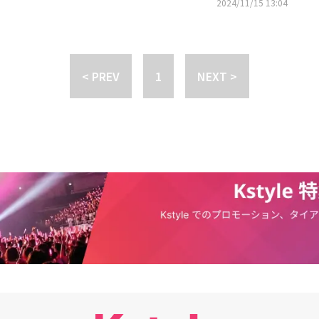
から多くの注目が集まっている。
2024/11/15 13:04
知らせた。今年も昨年に続き、12月31日の開催ではなく、12月21日の開催を
まる中、今回の番組MCはシン・ドンヨプ、キム・ヘユン、キム・ジヨンが
まだ具体的な授賞式のMCや構成などは決まっていない状態だ。これと共
ス（クリスマス＋SBS）パーティーを披露する「2024 SBS演技大賞」
技大賞」の大賞トロフィーを獲得する俳優たちにも関心が集まった。「財閥 x 刑
後8時35分より生放送される。
」「グッド・パートナー」「悪魔なカノジョは裁判官」「熱血司祭2」ま
豪華なラインナップを誇る中、大賞候補としてアン・ボヒョン、チソン、チャ
< PREV
1
NEXT >
キム・ナムギルなどが注目されている。