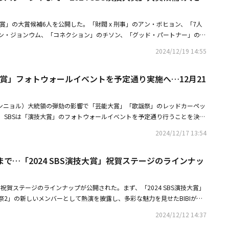
候補6人を公開
演技大賞」の大賞候補6人を公開した。「財閥 x 刑事」のアン・ボヒョン、「7人
のファン・ジョンウム、「コネクション」のチソン、「グッド・パートナー」のチ
ノジョは裁判官」のパク・シネ、「熱血司祭2」のキム・ナムギルが、その
2024/12/19 14:55
、2024年の始まりを華やかに飾った「財閥 x 刑事」のアン・ボヒョンが
た。SBSの代表ジャンルとなったヒーロー物のワントップ主演として存在感
演技大賞」フォトウォールイベントを予定通り実施へ…12月21
かつ財閥家出身という独特な設定を通じて、キャラクターの特徴を生かし、
の求めていたシーンを見事に演じきった。続いて、「7人の脱出 season
ムは、たった8話の出演にもかかわらず、強烈なイメージチェンジを披露
ソンニョル）大統領の弾劾の影響で「芸能大賞」「歌謡祭」のレッドカーペッ
トされる勢いを見せた。前シーズンの「7人の脱出」で絶対悪であるマシュ
、SBSは「演技大賞」のフォトウォールイベントを予定通り行うことを決定
ン）の助力者として視聴者の怒りを誘う悪役の演技を披露した彼女は、今作
年間、SBSドラマを輝かせた主役たちが大勢出演する『2024 SBS演技大賞』
れ、自身を含む悪人を断罪する審判者メドゥーサに扮し、凄絶な記憶に残る
2024/12/17 13:54
35分に生配信される」とし「これに先立ち、授賞式のフォトウォールを行う予
じきり好評を得た。期待を裏切らない俳優チソンは「コネクション」で抜群
上岩（サンアム）SBSプリズムタワーで開催される「SBS演技大賞」は、レ
歴史を作り上げた。「コネクション」で麻薬中毒になった麻薬チームのエー
BIBIまで…「2024 SBS演技大賞」祝賀ステージのラインナッ
は別途行わず、フォトウォールイベントのみを行う予定だ。これに対し、K
ン役を演じた彼は、執拗で正義感溢れる警察と麻薬中毒者の両面性を深みの
歌謡祭」のレッドカーペットイベントを行わないと伝えている。
受けた。特に、短いエピソード型の作品が人気を集めるこの頃、しっかりと
跡劇である「コネクション」は日々視聴率を上昇させ、14.8%（以下、視聴
」の祝賀ステージのラインナップが公開された。まず、「2024 SBS演技大賞」
コリアの首都圏基準）の自己最高視聴率で終えることができたのは、チソン
祭2」の新しいメンバーとして熱演を披露し、多彩な魅力を見せたBIBIが、
げだ。今年最高の話題作の一つである「グッド・パートナー」を語る際に欠
市＋アベンジャーズ）のメンバーであるコ・ギュピル＆アン・チャンファン
2024/12/12 14:37
ナラの大活躍だ。「明朗少女成功記」で高い人気を博したチャン・ナラは、
を披露する。彼らは今年、韓国国内外の音楽配信プラットフォームで1位を
IP」に続き、久しぶりに帰ってきたSBSで「グッド・パートナー」まで成