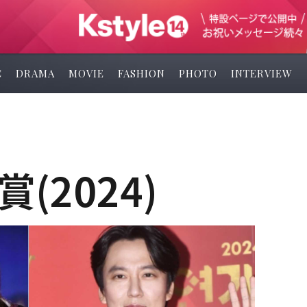
C
DRAMA
MOVIE
FASHION
PHOTO
INTERVIEW
(2024)