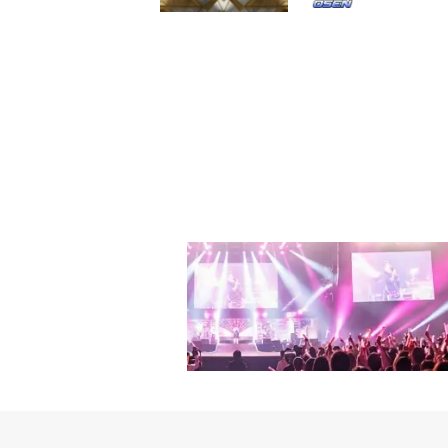
め、すでにドラマファン
く、12月29日の開催を
大賞」に対する関心が高
決めたという。しかし、
務める。華やかなクリスヴ
に、「2024 SBS演
は、韓国で12月21日午
事」から「コネクション
で、SBS金土ドラマが
ン・ナラ、パク・シネ、