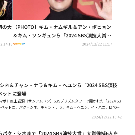
初の大
【PHOTO】キム・ナムギル＆アン・ボヒョン
＆キム・ソンギュンら「2024 SBS演技大賞」
レッドカーペットに登場
2 14:18
2024/12/22 11:17
・シネ＆チャン・ナラ＆キム・ヘユンら「2024 SBS演技
ペットに登場
マポ）区上岩洞（サンアムドン）SBSプリズムタワーで開かれた「2024 SB
ペットに、パク・シネ、チャン・ナラ、キム・ヘユン、イ・ハニ、IZ*ONE
イ・ユビ、ナム・ジヒョン、パク・ジヒョン、BIBI、チョン・ミド、宇宙少
2024/12/22 10:42
、キム・ジェファ、キム・ヘファ、ユン・サボン、チェ・ユジュ、イ・シ
が登場した。・【PHOTO】キム・ナムギル＆アン・ボヒョン＆キム・ソン
パク・シネまで「2024 SBS演技大賞」大賞候補6人を
S演技大賞」レッドカーペットに登場・アン・ボヒョンからパク・シネまで「20